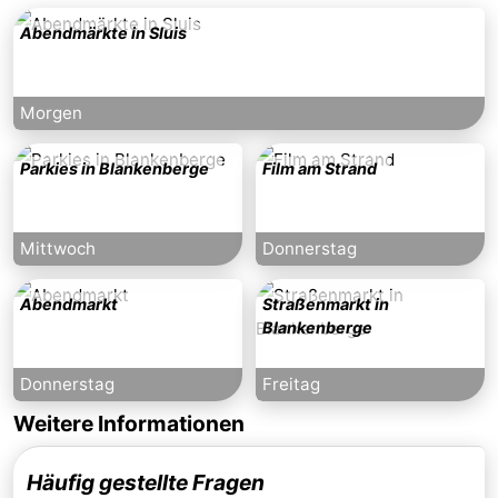
Abendmärkte in Sluis
Morgen
Parkies in Blankenberge
Film am Strand
Mittwoch
Donnerstag
Abendmarkt
Straßenmarkt in
Blankenberge
Donnerstag
Freitag
Weitere Informationen
Häufig gestellte Fragen