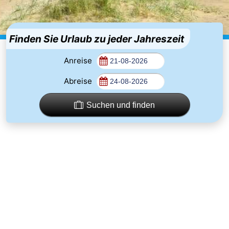
Beachside
Hotels
Zimmer
Finden Sie Urlaub zu jeder Jahreszeit
(mit
Lastminutes
Anreise
Abreise
Frühstück)
Strand
Sehen
Suchen und finden
&
-
tun
Museen
-
Denkmäler
-
Mühlen
Attraktionen
-