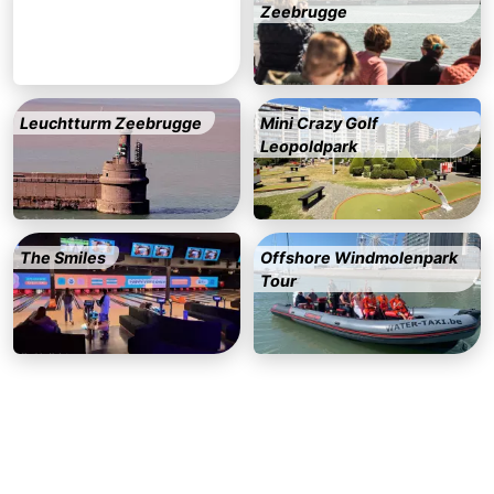
Zeebrugge
-
Parken
-
Leuchtturm Zeebrugge
Mini Crazy Golf
Küstetram
Medizin
Leopoldpark
Adressen
Region
Zeeuws-
The Smiles
Offshore Windmolenpark
Vlaanderen
-
Tour
Nieuwvliet
-
Sluis
-
Cadzand
-
Natur
Westflandern