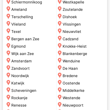
Schiermonnikoog
Westkapelle
Ameland
Zoutelande
Terschelling
Dishoek
Vlieland
Vlissingen
Texel
Nieuwvliet
Bergen aan Zee
Cadzand
Egmond
Knokke-Heist
Wijk aan Zee
Blankenberge
Amsterdam
Wenduine
Zandvoort
De Haan
Noordwijk
Bredene
Katwijk
Oostende
Scheveningen
Middelkerke
Rockanje
Westende
Renesse
Nieuwpoort