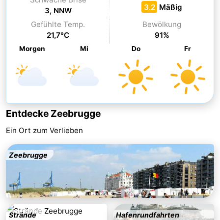
3.2
Mäßig
3, NNW
Schwimmbader
-
Gefühlte Temp.
Bewölkung
21,7°C
91%
Reiten
-
Morgen
Mi
Do
Fr
Golfplatze
-
Surfen
Essen
und
Wandern
Entdecke Zeebrugge
trinken
Veranstaltungen
Ein Ort zum Verlieben
Praktisch
Zeebrugge
Forum
Kreuzfahrtterminal
Route
Strände
Hafenrundfahrten