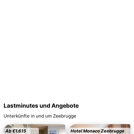
Het
-
Zwin
Brügge
-
Gent
-
Ypern
Die
Küste
-
Natur
-
Het
Knokke-
-
Zwin
Heist
Blankenberge
-
Lastminutes und Angebote
Unterkünfte in und um Zeebrugge
Wenduine
-
De
-
Ab €1.615
Hotel Monaco Zeebrugge