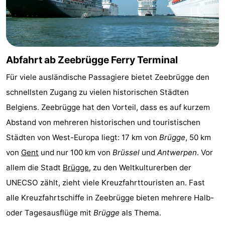
Rundfahrten
-
Bauernhöfe
-
Spielplätze
-
Abfahrt ab Zeebrügge Ferry Terminal
Für viele ausländische Passagiere bietet Zeebrügge den
Indoor-
-
schnellsten Zugang zu vielen historischen Städten
Spielplätze
Bowling
-
Belgiens. Zeebrügge hat den Vorteil, dass es auf kurzem
Abstand von mehreren historischen und touristischen
Minigolfplätze
Wellness-
Städten von West-Europa liegt: 17 km von
Brügge
, 50 km
Zentren
Dörfer
von
Gent
und nur 100 km von
Brüssel
und
Antwerpen
. Vor
allem die Stadt
Brügge
, zu den Weltkulturerben der
&
Natur
UNECSO zählt, zieht viele Kreuzfahrttouristen an. Fast
Städte
Sport
alle Kreuzfahrtschiffe in Zeebrügge bieten mehrere Halb-
oder Tagesausflüge mit
Brügge
als Thema.
-