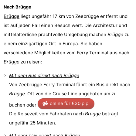
Nach Brügge
-
Brügge
liegt ungefähr 17 km von Zeebrügge entfernt und
Parken
-
ist auf jeden Fall einen Besuch wert. Die Architektur und
mittelalterliche prachtvolle Umgebung machen
Brügge
zu
Küstetram
Medizin
einem einzigartigen Ort in Europa. Sie haben
Adressen
Region
verschiedene Möglichkeiten vom Ferry Terminal aus nach
Brügge
zu reisen:
Zeeuws-
Mit dem Bus direkt nach Brügge
Vlaanderen
-
Von Zeebrügge Ferry Terminal fährt ein Bus direkt nach
Nieuwvliet
-
Brügge
. Oft von die Cruise Line angeboten um zu
online für €30 p.p.
buchen oder
.
Sluis
-
Die Reisezeit vom Fährhafen nach
Brügge
beträgt
Cadzand
-
ungefähr 25 Minuten.
Natur
Westflandern
Mit dem Taxi direkt nach Brügge