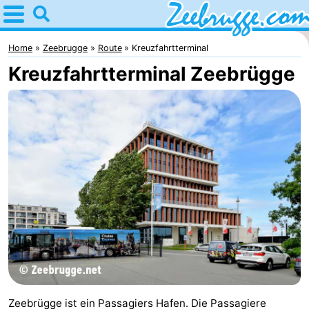
Home
Zeebrugge
Home
Zeebrugge
Route
Kreuzfahrtterminal
Kreuzfahrtterminal Zeebrügge
Tipps
Für
kindern
Übernachten
Appartements
-
Holiday
-
Suites
Seaside
Ferienhäuser
Zeebrugge
Blankenberge
-
Zeebrügge ist ein Passagiers Hafen. Die Passagiere