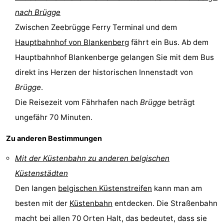
nach Brügge
Haan
Bredene
-
Zwischen Zeebrügge Ferry Terminal und dem
Ostende
-
Hauptbahnhof von Blankenberg
fährt ein Bus. Ab dem
Hauptbahnhof Blankenberge gelangen Sie mit dem Bus
Middelkerke
-
direkt ins Herzen der historischen Innenstadt von
Westende
Wetter
Brügge
.
Die Reisezeit vom Fährhafen nach
Brügge
beträgt
Kontakt
ungefähr 70 Minuten.
Zu anderen Bestimmungen
Mit der Küstenbahn zu anderen belgischen
Küstenstädten
Den langen
belgischen Küstenstreifen
kann man am
besten mit der
Küstenbahn
entdecken. Die Straßenbahn
macht bei allen 70 Orten Halt, das bedeutet, dass sie