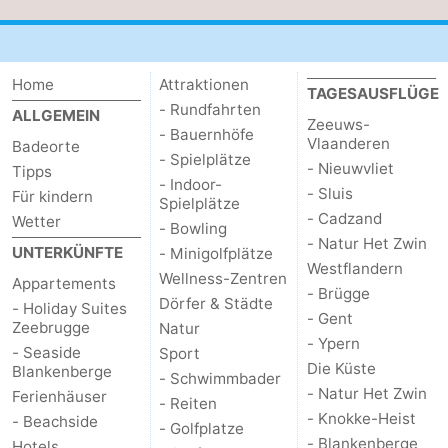
Home
Attraktionen
TAGESAUSFLÜGE
- Rundfahrten
ALLGEMEIN
Zeeuws-
- Bauernhöfe
Vlaanderen
Badeorte
- Spielplätze
- Nieuwvliet
Tipps
- Indoor-
- Sluis
Für kindern
Spielplätze
- Cadzand
Wetter
- Bowling
- Natur Het Zwin
UNTERKÜNFTE
- Minigolfplätze
Westflandern
Wellness-Zentren
Appartements
- Brügge
Dörfer & Städte
- Holiday Suites
- Gent
Zeebrugge
Natur
- Ypern
- Seaside
Sport
Die Küste
Blankenberge
- Schwimmbader
- Natur Het Zwin
Ferienhäuser
- Reiten
- Knokke-Heist
- Beachside
- Golfplatze
- Blankenberge
Hotels