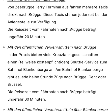
Von Zeebrügge Ferry Terminal aus fahren
mehrere Taxis
Het
-
direkt nach
Brügge
. Diese Taxis stehen jederzeit bei der
Zwin
Brügge
-
Anlegestelle zur Verfügung.
Die Reisezeit vom Fährhafen nach
Brügge
beträgt
Gent
-
ungefähr 20 Minuten.
Ypern
Die
Mit den öffentlichen Verkehrsmitteln nach Brügge
Küste
-
In der Praxis bieten viele Kreuzfahrtgesellschaften
einen (teilweise kostenpflichtigen) Shuttle-Service zum
Natur
-
Bahnhof Blankenberge an. Am Bahnhof Blankenberge
Het
Knokke-
-
gibt es jede halbe Stunde Züge nach Brügge, Gent oder
Brüssel.
Zwin
Heist
Blankenberge
-
Die Reisezeit vom Fährhafen nach
Brügge
beträgt
Wenduine
-
ungefähr 60 Minuten.
De
-
Mit den öffentlichen Verkehrsmitteln über
Blankenberge