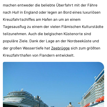
machen entweder die beliebte Überfahrt mit der Fähre
Beachside
Hotels
nach
Hull
in England oder legen an Bord eines luxuriösen
Zimmer
Kreuzfahrtschiffes am Hafen an um an einem
Tagesausflug zu einem der vielen Flämischen Kulturstädte
(mit
Lastminutes
teilzunehmen. Auch die belgischen Küstenorte sind
Frühstück)
Strand
populäre Ziele. Dank der Lage an der Nordseeküste und
der großen Wassertiefe hat
Zeebrügge
sich zum größten
Sehen
Kreuzfahrthafen von Flandern entwickelt.
&
-
tun
Museen
-
Denkmäler
-
Mühlen
Attraktionen
-