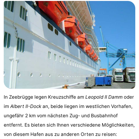
Schwimmbader
-
Reiten
-
Golfplatze
-
Surfen
Essen
und
Wandern
trinken
Veranstaltungen
Praktisch
In Zeebrügge legen Kreuzschiffe am
Leopold II Damm
oder
im
Albert II-Dock
an, beide liegen im westlichen Vorhafen,
Forum
ungefähr 2 km vom nächsten Zug- und Busbahnhof
Kreuzfahrtterminal
entfernt. Es bieten sich Ihnen verschiedene Möglichkeiten,
von diesem Hafen aus zu anderen Orten zu reisen:
Route