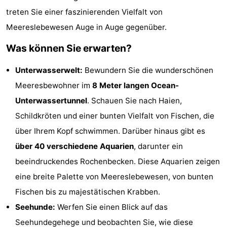
treten Sie einer faszinierenden Vielfalt von
Rundfahrten
-
Meereslebewesen Auge in Auge gegenüber.
Bauernhöfe
-
Was können Sie erwarten?
Spielplätze
-
Unterwasserwelt:
Bewundern Sie die wunderschönen
Indoor-
-
Meeresbewohner im
8 Meter langen Ocean-
Unterwassertunnel
. Schauen Sie nach Haien,
Spielplätze
Bowling
-
Schildkröten und einer bunten Vielfalt von Fischen, die
Minigolfplätze
Wellness-
über Ihrem Kopf schwimmen. Darüber hinaus gibt es
über 40 verschiedene Aquarien
, darunter ein
Zentren
Dörfer
beeindruckendes Rochenbecken. Diese Aquarien zeigen
&
Natur
eine breite Palette von Meereslebewesen, von bunten
Fischen bis zu majestätischen Krabben.
Städte
Sport
Seehunde:
Werfen Sie einen Blick auf das
-
Seehundegehege und beobachten Sie, wie diese