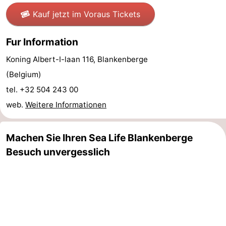
Kauf jetzt im Voraus Tickets
Het
-
Zwin
Brügge
-
Fur Information
Koning Albert-I-laan 116, Blankenberge
Gent
-
(Belgium)
Ypern
Die
tel. +32 504 243 00
web.
Weitere Informationen
Küste
-
Natur
-
Machen Sie Ihren Sea Life Blankenberge
Besuch unvergesslich
Het
Knokke-
-
Zwin
Heist
Blankenberge
-
Wenduine
-
De
-