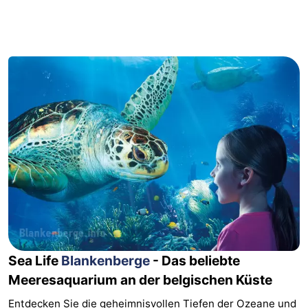
Beachside
Hotels
Zimmer
(mit
Lastminutes
Frühstück)
Strand
Sehen
&
-
tun
Museen
-
Denkmäler
-
Sea Life
Blankenberge
- Das beliebte
Mühlen
Attraktionen
Meeresaquarium an der belgischen Küste
-
Entdecken Sie die geheimnisvollen Tiefen der Ozeane und