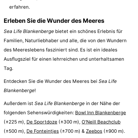
erfahren.
-
Erleben Sie die Wunder des Meeres
Parken
-
Sea Life Blankenberge
bietet ein schönes Erlebnis für
Küstetram
Medizin
Familien, Naturliebhaber und alle, die von den Wundern
des Meereslebens fasziniert sind. Es ist ein ideales
Adressen
Region
Ausflugsziel für einen lehrreichen und unterhaltsamen
Zeeuws-
Tag.
Vlaanderen
-
Entdecken Sie die Wunder des Meeres bei
Sea Life
Blankenberge
!
Nieuwvliet
-
Außerdem ist
Sea Life Blankenberge
in der Nähe der
Sluis
-
folgenden Sehenswürdigkeiten:
Bowl Inn Blankenberge
Cadzand
-
(±225 m),
De Sportdoze
(±300 m),
O'Neill Beachclub
(±500 m),
De Fonteintjes
(±700 m) &
Zeebos
(±900 m).
Natur
Westflandern