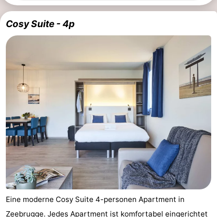
Schwimmbader
-
Cosy Suite - 4p
Reiten
-
Golfplatze
-
Surfen
Essen
und
Wandern
trinken
Veranstaltungen
Praktisch
Forum
Kreuzfahrtterminal
Eine moderne Cosy Suite 4-personen Apartment in
Route
Zeebrugge. Jedes Apartment ist komfortabel eingerichtet