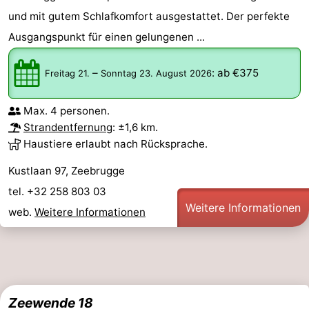
und mit gutem Schlafkomfort ausgestattet. Der perfekte
-
Ausgangspunkt für einen gelungenen ...
Parken
-
–
:
ab €375
Freitag 21.
Sonntag 23. August 2026
Küstetram
Medizin
Max. 4 personen.
Adressen
Region
Strandentfernung
: ±1,6 km.
Haustiere erlaubt nach Rücksprache.
Zeeuws-
Kustlaan 97, Zeebrugge
Vlaanderen
-
tel. +32 258 803 03
Nieuwvliet
-
Weitere Informationen
web.
Weitere Informationen
Sluis
-
Cadzand
-
Natur
Westflandern
Zeewende 18