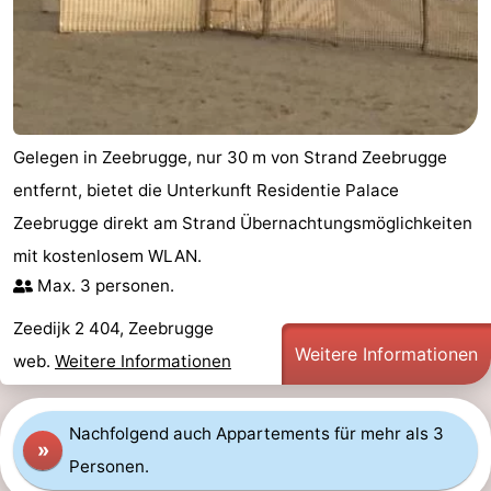
Rundfahrten
-
Bauernhöfe
-
Spielplätze
-
Gelegen in Zeebrugge, nur 30 m von Strand Zeebrugge
Indoor-
-
entfernt, bietet die Unterkunft Residentie Palace
Zeebrugge direkt am Strand Übernachtungsmöglichkeiten
Spielplätze
Bowling
-
mit kostenlosem WLAN.
Minigolfplätze
Wellness-
Max. 3 personen.
Zentren
Dörfer
Zeedijk 2 404, Zeebrugge
Weitere Informationen
web.
Weitere Informationen
&
Natur
Städte
Sport
Nachfolgend auch Appartements für mehr als 3
»
Personen.
-