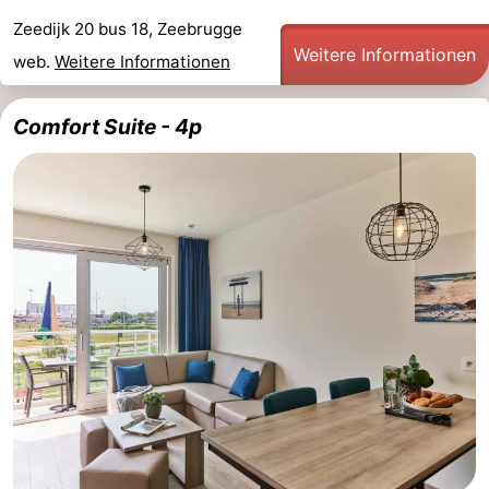
Zeedijk 20 bus 18, Zeebrugge
Haan
Bredene
-
Weitere Informationen
web.
Weitere Informationen
Ostende
-
Comfort Suite - 4p
Middelkerke
-
Westende
Wetter
Kontakt