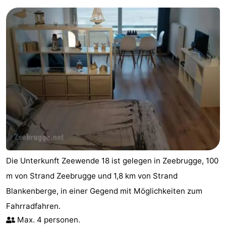
Het
-
Zwin
Brügge
-
Gent
-
Ypern
Die
Küste
-
Natur
-
Het
Knokke-
-
Die Unterkunft Zeewende 18 ist gelegen in Zeebrugge, 100
Zwin
Heist
Blankenberge
-
m von Strand Zeebrugge und 1,8 km von Strand
Blankenberge, in einer Gegend mit Möglichkeiten zum
Wenduine
-
Fahrradfahren.
Max. 4 personen.
De
-