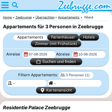
Home
Zeebrugge
Home
Zeebrugge
Übernachten
Appartements
filterd
Appartements für 3 Personen in Zeebrugge
Tipps
Appartements
Ferienhäuser
Hotels
Für
Zimmer (mit Frühstück)
kindern
Übernachten
Anreise
Abreise
Appartements
Suchen und finden
-
Filtern Appartements:
Holiday
-
Kartenansicht
Suites
Seaside
Ferienhäuser
Residentie Palace Zeebrugge
Zeebrugge
Blankenberge
-