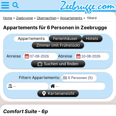
Home
Zeebrugge
Home
Zeebrugge
Übernachten
Appartements
filterd
Appartements für 6 Personen in Zeebrugge
Tipps
Appartements
Ferienhäuser
Hotels
Für
Zimmer (mit Frühstück)
kindern
Übernachten
Anreise
Abreise
Appartements
Suchen und finden
-
Filtern Appartements:
Holiday
-
Kartenansicht
Suites
Seaside
Ferienhäuser
Comfort Suite - 6p
Zeebrugge
Blankenberge
-