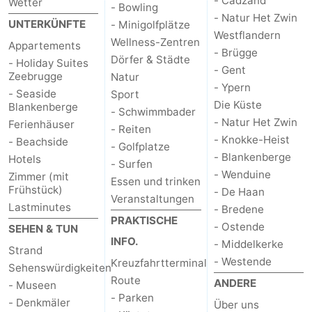
- Cadzand
Wetter
- Bowling
- Natur Het Zwin
UNTERKÜNFTE
- Minigolfplätze
Westflandern
Wellness-Zentren
Appartements
- Brügge
Dörfer & Städte
- Holiday Suites
- Gent
Zeebrugge
Natur
- Ypern
- Seaside
Sport
Die Küste
Blankenberge
- Schwimmbader
- Natur Het Zwin
Ferienhäuser
- Reiten
- Knokke-Heist
- Beachside
- Golfplatze
- Blankenberge
Hotels
- Surfen
- Wenduine
Zimmer (mit
Essen und trinken
Frühstück)
- De Haan
Veranstaltungen
Lastminutes
- Bredene
PRAKTISCHE
- Ostende
SEHEN & TUN
INFO.
- Middelkerke
Strand
- Westende
Kreuzfahrtterminal
Sehenswürdigkeiten
Route
ANDERE
- Museen
- Parken
- Denkmäler
Über uns