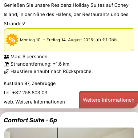
Genießen Sie unsere Residenz Holiday Suites auf Coney
Rundfahrten
-
Island, in der Nähe des Hafens, der Restaurants und des
Bauernhöfe
-
Strandes!
Spielplätze
-
–
:
ab €1.055
Montag 10.
Freitag 14. August 2026
Indoor-
-
Max. 6 personen.
Spielplätze
Bowling
-
Strandentfernung
: ±1,6 km.
Haustiere erlaubt nach Rücksprache.
Minigolfplätze
Wellness-
Kustlaan 97, Zeebrugge
Zentren
Dörfer
tel. +32 258 803 03
Weitere Informationen
web.
Weitere Informationen
&
Natur
Städte
Sport
Comfort Suite - 6p
-