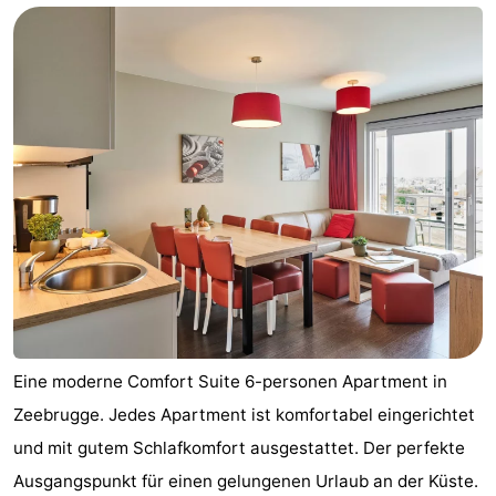
Beachside
Hotels
Zimmer
(mit
Lastminutes
Frühstück)
Strand
Sehen
&
-
tun
Museen
-
Denkmäler
-
Eine moderne Comfort Suite 6-personen Apartment in
Zeebrugge. Jedes Apartment ist komfortabel eingerichtet
Mühlen
Attraktionen
und mit gutem Schlafkomfort ausgestattet. Der perfekte
-
Ausgangspunkt für einen gelungenen Urlaub an der Küste.