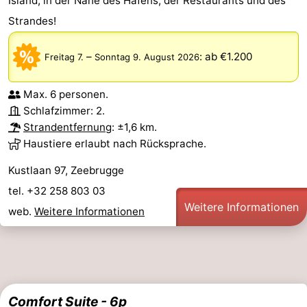
Island, in der Nähe des Hafens, der Restaurants und des
-
Strandes!
Parken
-
–
:
ab €1.200
Freitag 7.
Sonntag 9. August 2026
Küstetram
Medizin
Max. 6 personen.
Schlafzimmer: 2.
Adressen
Region
Strandentfernung
: ±1,6 km.
Haustiere erlaubt nach Rücksprache.
Zeeuws-
Kustlaan 97, Zeebrugge
Vlaanderen
-
tel. +32 258 803 03
Nieuwvliet
-
Weitere Informationen
web.
Weitere Informationen
Sluis
-
Cadzand
-
Natur
Westflandern
Comfort Suite - 6p