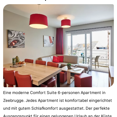
Het
-
Zwin
Brügge
-
Gent
-
Ypern
Die
Küste
-
Natur
-
Het
Knokke-
-
Zwin
Heist
Blankenberge
-
Eine moderne Comfort Suite 6-personen Apartment in
Zeebrugge. Jedes Apartment ist komfortabel eingerichtet
Wenduine
-
und mit gutem Schlafkomfort ausgestattet. Der perfekte
De
-
Ausgangspunkt für einen gelungenen Urlaub an der Küste.