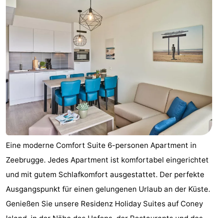
Schwimmbader
-
Reiten
-
Golfplatze
-
Surfen
Essen
und
Wandern
trinken
Veranstaltungen
Praktisch
Eine moderne Comfort Suite 6-personen Apartment in
Zeebrugge. Jedes Apartment ist komfortabel eingerichtet
Forum
und mit gutem Schlafkomfort ausgestattet. Der perfekte
Kreuzfahrtterminal
Ausgangspunkt für einen gelungenen Urlaub an der Küste.
Genießen Sie unsere Residenz Holiday Suites auf Coney
Route