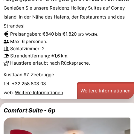
Genießen Sie unsere Residenz Holiday Suites auf Coney
Haan
Bredene
-
Island, in der Nähe des Hafens, der Restaurants und des
Ostende
-
Strandes!
Preisangaben: €840 bis €1.820
.
pro Woche
Middelkerke
-
Max. 6 personen.
Schlafzimmer: 2.
Westende
Wetter
Strandentfernung
: ±1,6 km.
Haustiere erlaubt nach Rücksprache.
Kontakt
Kustlaan 97, Zeebrugge
tel. +32 258 803 03
Weitere Informationen
web.
Weitere Informationen
Comfort Suite - 6p