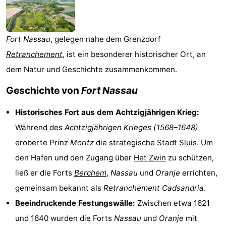
Beachside
Hotels
Zimmer
Fort Nassau
, gelegen nahe dem Grenzdorf
Retranchement
, ist ein besonderer historischer Ort, an
(mit
Lastminutes
dem Natur und Geschichte zusammenkommen.
Frühstück)
Strand
Geschichte von
Fort Nassau
Sehen
Historisches Fort aus dem Achtzigjährigen Krieg:
&
-
Während des
Achtzigjährigen Krieges (1568–1648)
eroberte Prinz
Moritz
die strategische Stadt
Sluis
. Um
tun
Museen
-
den Hafen und den Zugang über
Het Zwin
zu schützen,
Denkmäler
-
ließ er die Forts
Berchem
,
Nassau
und
Oranje
errichten,
gemeinsam bekannt als
Retranchement Cadsandria
.
Mühlen
Attraktionen
Beeindruckende Festungswälle:
Zwischen etwa 1621
-
und 1640 wurden die Forts
Nassau
und
Oranje
mit