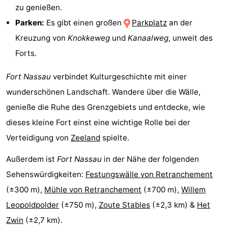
zu genießen.
Haan
Bredene
-
Parken:
Es gibt einen großen
Parkplatz
an der
Kreuzung von
Knokkeweg
und
Kanaalweg
, unweit des
Ostende
-
Forts.
Middelkerke
-
Fort Nassau
verbindet Kulturgeschichte mit einer
Westende
Wetter
wunderschönen Landschaft. Wandere über die Wälle,
genieße die Ruhe des Grenzgebiets und entdecke, wie
Kontakt
dieses kleine Fort einst eine wichtige Rolle bei der
Verteidigung von
Zeeland
spielte.
Außerdem ist
Fort Nassau
in der Nähe der folgenden
Sehenswürdigkeiten:
Festungswälle von Retranchement
(±300 m),
Mühle von Retranchement
(±700 m),
Willem
Leopoldpolder
(±750 m),
Zoute Stables
(±2,3 km) &
Het
Zwin
(±2,7 km).