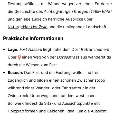
Festungswälle ist mit Wanderwegen versehen. Entdecke
Het
-
die Geschichte des
Achtzigjährigen Krieges (1568–1648)
und genieße zugleich herrliche Ausblicke über
Zwin
Brügge
-
Naturgebiet
Het Zwin
und die umliegende Landschaft.
Gent
-
Praktische Informationen
Ypern
Die
Lage:
Fort Nassau
liegt nahe dem Dorf
Retranchement
.
Küste
-
Über
einen Weg von der
Dorpsstraat
aus wanderst du
durch die Wiesen zum Fort.
Natur
-
Besuch:
Das Fort und die Festungswälle sind frei
Het
Knokke-
-
zugänglich und bilden einen schönen Zwischenstopp
während einer Wander- oder Fahrradtour in der
Zwin
Heist
Blankenberge
-
Zwinstreek. Unterwegs und auf dem westlichen
Wenduine
-
Bollwerk findest du Sitz- und Aussichtspunkte mit
Holzplattformen und Gabionen, ideal, um die Aussicht
De
-