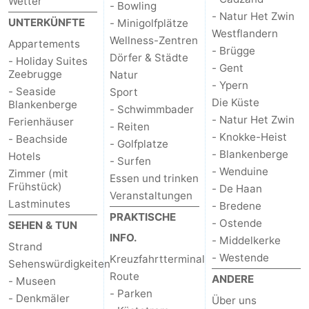
Wetter
- Bowling
- Natur Het Zwin
UNTERKÜNFTE
- Minigolfplätze
Westflandern
Wellness-Zentren
Appartements
- Brügge
Dörfer & Städte
- Holiday Suites
- Gent
Zeebrugge
Natur
- Ypern
- Seaside
Sport
Die Küste
Blankenberge
- Schwimmbader
- Natur Het Zwin
Ferienhäuser
- Reiten
- Knokke-Heist
- Beachside
- Golfplatze
- Blankenberge
Hotels
- Surfen
- Wenduine
Zimmer (mit
Essen und trinken
Frühstück)
- De Haan
Veranstaltungen
Lastminutes
- Bredene
PRAKTISCHE
- Ostende
SEHEN & TUN
INFO.
- Middelkerke
Strand
- Westende
Kreuzfahrtterminal
Sehenswürdigkeiten
Route
ANDERE
- Museen
- Parken
- Denkmäler
Über uns