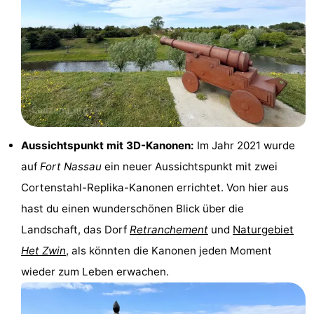
Schwimmbader
-
Reiten
-
Golfplatze
-
Surfen
Essen
Aussichtspunkt mit 3D-Kanonen:
Im Jahr 2021 wurde
und
Wandern
auf
Fort Nassau
ein neuer Aussichtspunkt mit zwei
trinken
Veranstaltungen
Cortenstahl-Replika-Kanonen errichtet. Von hier aus
hast du einen wunderschönen Blick über die
Praktisch
Landschaft, das Dorf
Retranchement
und
Naturgebiet
Forum
Het Zwin
, als könnten die Kanonen jeden Moment
wieder zum Leben erwachen.
Kreuzfahrtterminal
Route