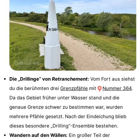
-
Parken
-
Küstetram
Medizin
Adressen
Region
Zeeuws-
Die „Drillinge“ von
Retranchement
:
Vom Fort aus siehst
Vlaanderen
-
du die berühmten drei
Grenzpfähle
mit
Nummer 364
.
Nieuwvliet
-
Da das Gebiet früher unter Wasser stand und die
genaue Grenze schwer zu bestimmen war, wurden
Sluis
-
mehrere Pfähle gesetzt. Nach der Eindeichung blieb
Cadzand
-
dieses besondere „Drilling“-Ensemble bestehen.
Wandern auf den Wällen:
Ein großer Teil der
Natur
Westflandern