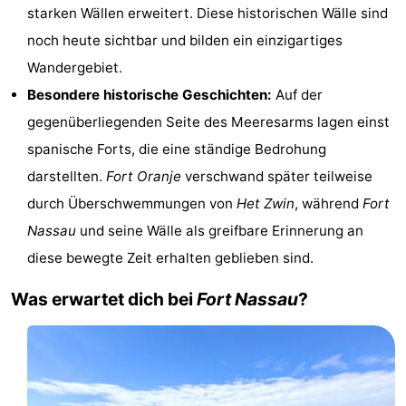
starken Wällen erweitert. Diese historischen Wälle sind
Rundfahrten
-
noch heute sichtbar und bilden ein einzigartiges
Bauernhöfe
-
Wandergebiet.
Besondere historische Geschichten:
Auf der
Spielplätze
-
gegenüberliegenden Seite des Meeresarms lagen einst
Indoor-
-
spanische Forts, die eine ständige Bedrohung
darstellten.
Fort Oranje
verschwand später teilweise
Spielplätze
Bowling
-
durch Überschwemmungen von
Het Zwin
, während
Fort
Minigolfplätze
Wellness-
Nassau
und seine Wälle als greifbare Erinnerung an
diese bewegte Zeit erhalten geblieben sind.
Zentren
Dörfer
Was erwartet dich bei
Fort Nassau
?
&
Natur
Städte
Sport
-