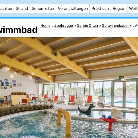
achten
Strand
Sehen & tun
Veranstaltungen
Praktisch
Region
Wett
Home
Zeebrugge
Sehen & tun
Schwimmbader
LA
hwimmbad