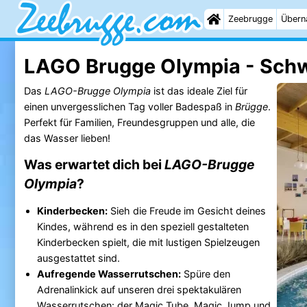
Zeebrugge
Übern
LAGO Brugge Olympia - Sc
Das
LAGO-Brugge Olympia
ist das ideale Ziel für
einen unvergesslichen Tag voller Badespaß in
Brügge
.
Perfekt für Familien, Freundesgruppen und alle, die
das Wasser lieben!
Was erwartet dich bei
LAGO-Brugge
Olympia
?
Kinderbecken:
Sieh die Freude im Gesicht deines
Kindes, während es in den speziell gestalteten
Kinderbecken spielt, die mit lustigen Spielzeugen
ausgestattet sind.
Aufregende Wasserrutschen:
Spüre den
Adrenalinkick auf unseren drei spektakulären
Wasserrutschen: der Magic Tube, Magic Jump und