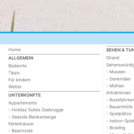
Home
SEHEN & TU
Strand
ALLGEMEIN
Sehenswürdig
Badeorte
- Museen
Tipps
- Denkmäler
Für kindern
- Mühlen
Wetter
Attraktionen
UNTERKÜNFTE
- Rundfahrten
Appartements
- Bauernhöfe
- Holiday Suites Zeebrugge
- Spielplätze
- Seaside Blankenberge
- Indoor-Spie
Ferienhäuser
- Bowling
- Beachside