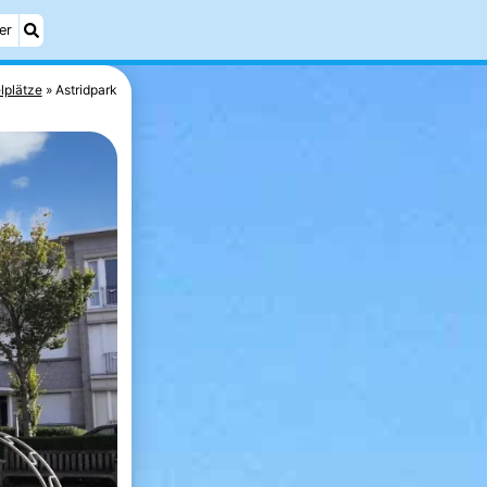
er
lplätze
Astridpark