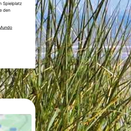
 Spielplatz
he den
Mundo