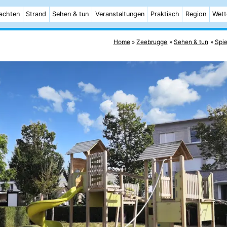
achten
Strand
Sehen & tun
Veranstaltungen
Praktisch
Region
Wett
Home
Zeebrugge
Sehen & tun
Spie