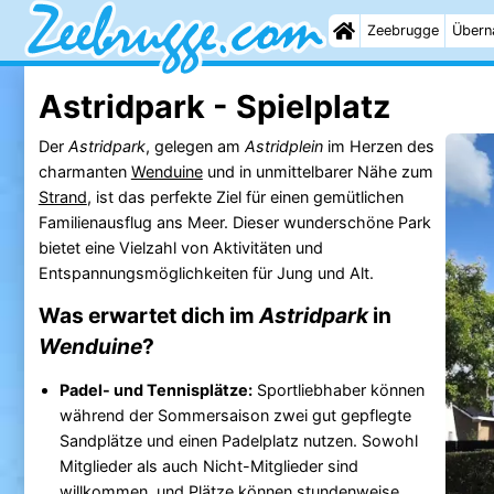
Zeebrugge
Übern
Astridpark - Spielplatz
Der
Astridpark
, gelegen am
Astridplein
im Herzen des
charmanten
Wenduine
und in unmittelbarer Nähe zum
Strand
, ist das perfekte Ziel für einen gemütlichen
Familienausflug ans Meer. Dieser wunderschöne Park
bietet eine Vielzahl von Aktivitäten und
Entspannungsmöglichkeiten für Jung und Alt.
Was erwartet dich im
Astridpark
in
Wenduine
?
Padel- und Tennisplätze:
Sportliebhaber können
während der Sommersaison zwei gut gepflegte
Sandplätze und einen Padelplatz nutzen. Sowohl
Mitglieder als auch Nicht-Mitglieder sind
willkommen, und Plätze können stundenweise