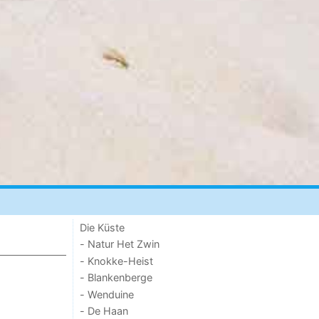
Die Küste
- Natur Het Zwin
- Knokke-Heist
- Blankenberge
- Wenduine
- De Haan