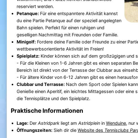
reserviert werden.
Petanque:
Für eine entspanntere Aktivität kannst
du eine Partie Petanque auf der speziell angelegten
Bahn spielen. Perfekt für einen ruhigen und
geselligen Nachmittag mit Freunden oder Familie.
Minigolf:
Fordere deine Familie oder Freunde zu einer Part
wettbewerbsorientierte Aktivität im Freien!
Spielplatz:
Kinder können sich auf dem großzügigen und siche
- Für die Kleinen von 1-6 Jahren gibt es einen separaten Ber
Bereich ist direkt von der Terrasse der Clubbar aus einse
- Für ältere Kinder von 6-12 Jahren gibt es einen herausf
Clubbar und Terrasse:
Nach dem Sport oder Spielen kanns
Genieße einen Aperitif, ein leichtes Mittagessen oder eine 
die Tennisplätze und den Spielplatz.
Praktische Informationen
Lage:
Der
Astridpark
liegt am
Astridplein
in
Wenduine
, nur
Öffnungszeiten:
Sieh dir die
Website des
Tennisclubs Par