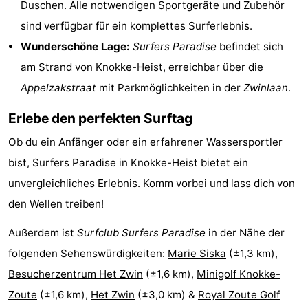
Duschen. Alle notwendigen Sportgeräte und Zubehör
Rundfahrten
-
sind verfügbar für ein komplettes Surferlebnis.
Wunderschöne Lage:
Surfers Paradise
befindet sich
Bauernhöfe
-
am Strand von Knokke-Heist, erreichbar über die
Spielplätze
-
Appelzakstraat
mit Parkmöglichkeiten in der
Zwinlaan
.
Indoor-
-
Erlebe den perfekten Surftag
Spielplätze
Bowling
-
Ob du ein Anfänger oder ein erfahrener Wassersportler
bist, Surfers Paradise in Knokke-Heist bietet ein
Minigolfplätze
Wellness-
unvergleichliches Erlebnis. Komm vorbei und lass dich von
Zentren
Dörfer
den Wellen treiben!
Außerdem ist
Surfclub Surfers Paradise
in der Nähe der
&
Natur
folgenden Sehenswürdigkeiten:
Marie Siska
(±1,3 km),
Städte
Sport
Besucherzentrum Het Zwin
(±1,6 km),
Minigolf Knokke-
Zoute
(±1,6 km),
Het Zwin
(±3,0 km) &
Royal Zoute Golf
-