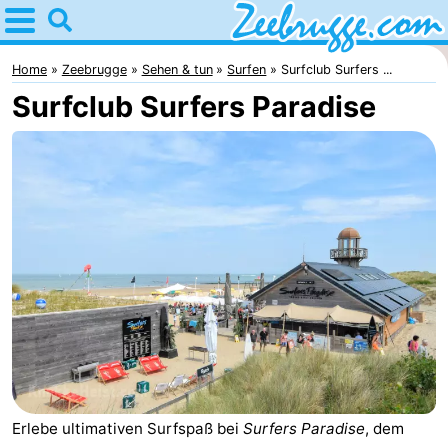
Home
Zeebrugge
Home
Zeebrugge
Sehen & tun
Surfen
Surfclub Surfers ...
Surfclub Surfers Paradise
Tipps
Für
kindern
Übernachten
Appartements
-
Holiday
-
Suites
Seaside
Ferienhäuser
Zeebrugge
Blankenberge
-
Erlebe ultimativen Surfspaß bei
Surfers Paradise
, dem