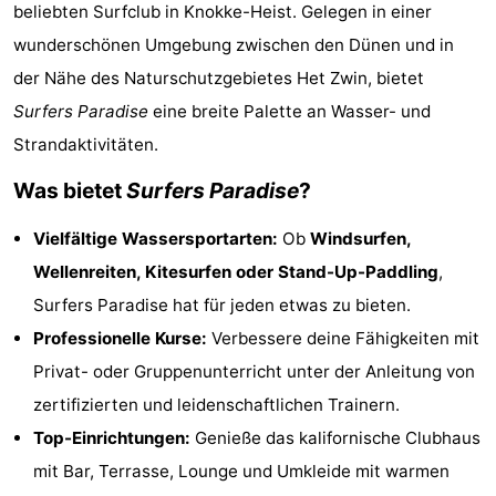
beliebten Surfclub in Knokke-Heist. Gelegen in einer
Beachside
Hotels
wunderschönen Umgebung zwischen den Dünen und in
Zimmer
der Nähe des Naturschutzgebietes Het Zwin, bietet
Surfers Paradise
eine breite Palette an Wasser- und
(mit
Lastminutes
Strandaktivitäten.
Frühstück)
Strand
Was bietet
Surfers Paradise
?
Sehen
Vielfältige Wassersportarten:
Ob
Windsurfen,
Wellenreiten, Kitesurfen oder Stand-Up-Paddling
,
&
-
Surfers Paradise hat für jeden etwas zu bieten.
tun
Museen
-
Professionelle Kurse:
Verbessere deine Fähigkeiten mit
Privat- oder Gruppenunterricht unter der Anleitung von
Denkmäler
-
zertifizierten und leidenschaftlichen Trainern.
Mühlen
Attraktionen
Top-Einrichtungen:
Genieße das kalifornische Clubhaus
mit Bar, Terrasse, Lounge und Umkleide mit warmen
-