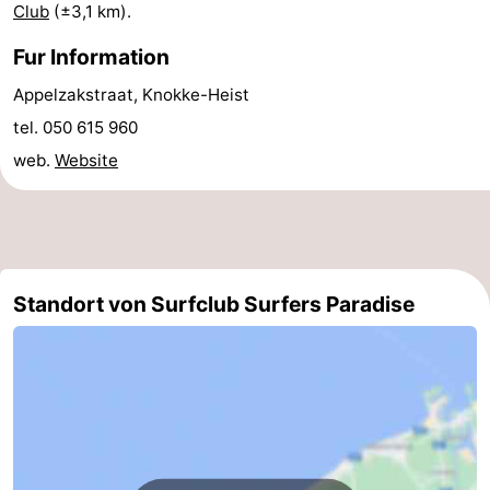
Club
(±3,1 km).
Schwimmbader
-
Fur Information
Reiten
-
Appelzakstraat, Knokke-Heist
tel. 050 615 960
Golfplatze
-
web.
Website
Surfen
Essen
und
Wandern
trinken
Veranstaltungen
Standort von Surfclub Surfers Paradise
Praktisch
Forum
Kreuzfahrtterminal
Route