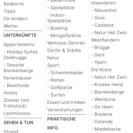
- Bauernhöfe
Vlaanderen
Badeorte
- Spielplätze
Haan
Bredene
-
- Nieuwvliet
Tipps
- Indoor-
- Sluis
Für kindern
Spielplätze
Ostende
-
- Cadzand
Wetter
- Bowling
- Natur Het Zwin
UNTERKÜNFTE
- Minigolfplätze
Middelkerke
-
Westflandern
Wellness-Zentren
Appartements
- Brügge
Westende
Wetter
Dörfer & Städte
- Holiday Suites
- Gent
Zeebrugge
Natur
- Ypern
Kontakt
- Seaside
Sport
Die Küste
Blankenberge
- Schwimmbader
- Natur Het Zwin
Ferienhäuser
- Reiten
- Knokke-Heist
- Beachside
- Golfplatze
- Blankenberge
Hotels
- Surfen
- Wenduine
Zimmer (mit
Essen und trinken
Frühstück)
- De Haan
Veranstaltungen
Lastminutes
- Bredene
PRAKTISCHE
- Ostende
SEHEN & TUN
INFO.
- Middelkerke
Strand