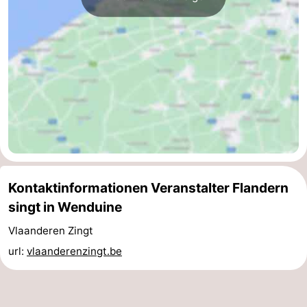
Het
-
Zwin
Brügge
-
Gent
-
Ypern
Die
Küste
-
Natur
-
Kontaktinformationen Veranstalter Flandern
singt in Wenduine
Het
Knokke-
-
Vlaanderen Zingt
Zwin
Heist
Blankenberge
-
url:
vlaanderenzingt.be
Wenduine
-
De
-