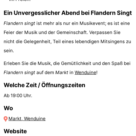
Schwimmbader
-
Ein Unvergesslicher Abend bei Flandern Singt
Reiten
-
Flandern singt
ist mehr als nur ein Musikevent; es ist eine
Feier der Musik und der Gemeinschaft. Verpassen Sie
Golfplatze
-
nicht die Gelegenheit, Teil eines lebendigen Mitsingens zu
Surfen
Essen
sein.
und
Wandern
Erleben Sie die Musik, die Gemütlichkeit und den Spaß bei
Flandern singt
auf dem
Markt
in
Wenduine
!
trinken
Veranstaltungen
Welche Zeit / Öffnungszeiten
Praktisch
Ab 19:00 Uhr.
Forum
Wo
Kreuzfahrtterminal
Markt, Wenduine
Website
Route