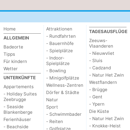
Home
Attraktionen
TAGESAUSFLÜGE
- Rundfahrten
ALLGEMEIN
Zeeuws-
- Bauernhöfe
Vlaanderen
Badeorte
- Spielplätze
- Nieuwvliet
Tipps
- Indoor-
- Sluis
Für kindern
Spielplätze
- Cadzand
Wetter
- Bowling
- Natur Het Zwin
UNTERKÜNFTE
- Minigolfplätze
Westflandern
Wellness-Zentren
Appartements
- Brügge
Dörfer & Städte
- Holiday Suites
- Gent
Zeebrugge
Natur
- Ypern
- Seaside
Sport
Die Küste
Blankenberge
- Schwimmbader
- Natur Het Zwin
Ferienhäuser
- Reiten
- Knokke-Heist
- Beachside
- Golfplatze