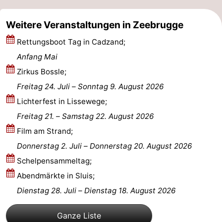
Haan
Bredene
-
Weitere Veranstaltungen in Zeebrugge
Ostende
-
Rettungsboot Tag in Cadzand;
Anfang Mai
Middelkerke
-
Zirkus Bossle;
Westende
Wetter
Freitag 24. Juli
–
Sonntag 9. August 2026
Lichterfest in Lissewege;
Kontakt
Freitag 21.
–
Samstag 22. August 2026
Film am Strand;
Donnerstag 2. Juli
–
Donnerstag 20. August 2026
Schelpensammeltag;
Abendmärkte in Sluis;
Dienstag 28. Juli
–
Dienstag 18. August 2026
Ganze Liste