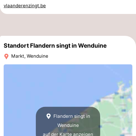
vlaanderenzingt.be
-
Parken
-
Küstetram
Medizin
Standort Flandern singt in Wenduine
Adressen
Region
Markt, Wenduine
Zeeuws-
Vlaanderen
-
Nieuwvliet
-
Sluis
-
Flandern singt in
Cadzand
-
Wenduine
Natur
Westflandern
auf der Karte anzeigen