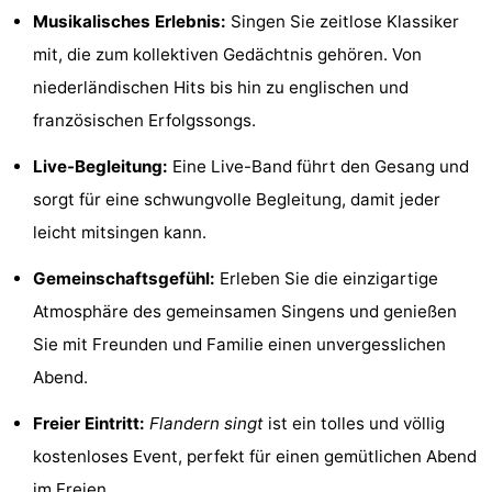
Musikalisches Erlebnis:
Singen Sie zeitlose Klassiker
Rundfahrten
-
mit, die zum kollektiven Gedächtnis gehören. Von
Bauernhöfe
-
niederländischen Hits bis hin zu englischen und
französischen Erfolgssongs.
Spielplätze
-
Live-Begleitung:
Eine Live-Band führt den Gesang und
Indoor-
-
sorgt für eine schwungvolle Begleitung, damit jeder
Spielplätze
Bowling
-
leicht mitsingen kann.
Minigolfplätze
Wellness-
Gemeinschaftsgefühl:
Erleben Sie die einzigartige
Atmosphäre des gemeinsamen Singens und genießen
Zentren
Dörfer
Sie mit Freunden und Familie einen unvergesslichen
&
Natur
Abend.
Freier Eintritt:
Flandern singt
ist ein tolles und völlig
Städte
Sport
kostenloses Event, perfekt für einen gemütlichen Abend
-
im Freien.