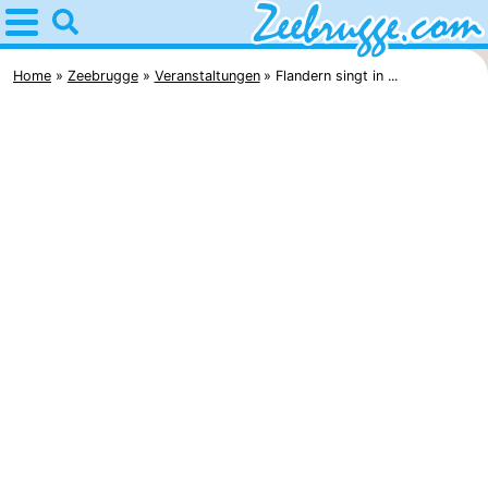
Home
Zeebrugge
Home
Zeebrugge
Veranstaltungen
Flandern singt in ...
Tipps
Für
kindern
Übernachten
Appartements
-
Holiday
-
Suites
Seaside
Ferienhäuser
Zeebrugge
Blankenberge
-