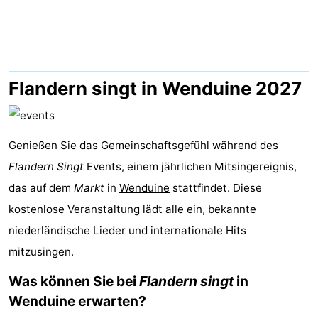
Beachside
Hotels
Zimmer
(mit
Lastminutes
Flandern singt in Wenduine 2027
Frühstück)
Strand
Genießen Sie das Gemeinschaftsgefühl während des
Sehen
Flandern Singt
Events, einem jährlichen Mitsingereignis,
&
-
das auf dem
Markt
in
Wenduine
stattfindet. Diese
kostenlose Veranstaltung lädt alle ein, bekannte
tun
Museen
-
niederländische Lieder und internationale Hits
Denkmäler
-
mitzusingen.
Mühlen
Attraktionen
Was können Sie bei
Flandern singt
in
Wenduine erwarten?
-