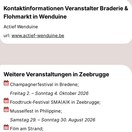
Kontaktinformationen Veranstalter Braderie &
Haan
Bredene
-
Flohmarkt in Wenduine
Ostende
-
Actief Wenduine
url:
www.actief-wenduine.be
Middelkerke
-
Westende
Wetter
Kontakt
Weitere Veranstaltungen in Zeebrugge
Champagnerfestival in Bredene;
Freitag 2.
–
Sonntag 4. Oktober 2026
Foodtruck-Festival SMA(A)K in Zeebrugge;
Musselfest in Philippine;
Samstag 29.
–
Sonntag 30. August 2026
Film am Strand;