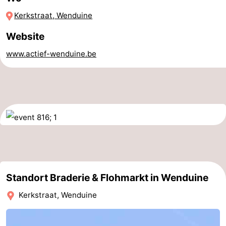
-
Kerkstraat, Wenduine
Website
Parken
-
www.actief-wenduine.be
Küstetram
Medizin
Adressen
Region
Zeeuws-
Vlaanderen
-
Nieuwvliet
-
Sluis
-
Standort Braderie & Flohmarkt in Wenduine
Kerkstraat, Wenduine
Cadzand
-
Natur
Westflandern