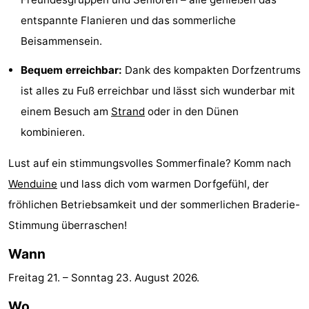
Schwimmbader
-
entspannte Flanieren und das sommerliche
Beisammensein.
Reiten
-
Bequem erreichbar:
Dank des kompakten Dorfzentrums
Golfplatze
-
ist alles zu Fuß erreichbar und lässt sich wunderbar mit
einem Besuch am
Strand
oder in den Dünen
Surfen
Essen
kombinieren.
und
Wandern
Lust auf ein stimmungsvolles Sommerfinale? Komm nach
trinken
Veranstaltungen
Wenduine
und lass dich vom warmen Dorfgefühl, der
fröhlichen Betriebsamkeit und der sommerlichen Braderie-
Praktisch
Stimmung überraschen!
Forum
Wann
Kreuzfahrtterminal
Freitag 21.
–
Sonntag 23. August 2026
.
Route
Wo