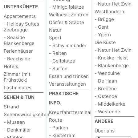
- Natur Het Zwin
UNTERKÜNFTE
- Minigolfplätze
Westflandern
Wellness-Zentren
Appartements
- Brügge
Dörfer & Städte
- Holiday Suites
- Gent
Zeebrugge
Natur
- Ypern
- Seaside
Sport
Die Küste
Blankenberge
- Schwimmbader
- Natur Het Zwin
Ferienhäuser
- Reiten
- Knokke-Heist
- Beachside
- Golfplatze
- Blankenberge
Hotels
- Surfen
- Wenduine
Zimmer (mit
Essen und trinken
Frühstück)
- De Haan
Veranstaltungen
Lastminutes
- Bredene
PRAKTISCHE
- Ostende
SEHEN & TUN
INFO.
- Middelkerke
Strand
- Westende
Kreuzfahrtterminal
Sehenswürdigkeiten
Route
ANDERE
- Museen
- Parken
- Denkmäler
Über uns
- Küstetram
- Mühlen