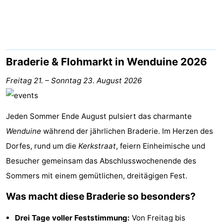
Beachside
Hotels
Zimmer
(mit
Lastminutes
Braderie & Flohmarkt in Wenduine 2026
Frühstück)
Strand
Freitag 21.
–
Sonntag 23. August 2026
Sehen
Jeden Sommer Ende August pulsiert das charmante
&
-
Wenduine
während der jährlichen Braderie. Im Herzen des
Dorfes, rund um die
tun
Museen
-
Kerkstraat
, feiern Einheimische und
Besucher gemeinsam das Abschlusswochenende des
Denkmäler
-
Sommers mit einem gemütlichen, dreitägigen Fest.
Mühlen
Attraktionen
Was macht diese Braderie so besonders?
-
Drei Tage voller Feststimmung:
Von Freitag bis