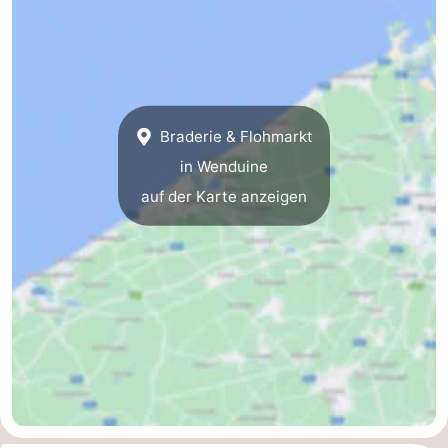
Het
-
Zwin
Brügge
-
Gent
-
Braderie & Flohmarkt
in Wenduine
Ypern
Die
auf der Karte anzeigen
Küste
-
Natur
-
Het
Knokke-
-
Zwin
Heist
Blankenberge
-
Wenduine
-
De
-