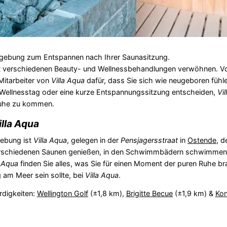
mgebung zum Entspannen nach Ihrer Saunasitzung.
it verschiedenen Beauty- und Wellnessbehandlungen verwöhnen. 
Mitarbeiter von
Villa Aqua
dafür, dass Sie sich wie neugeboren fühl
n Wellnesstag oder eine kurze Entspannungssitzung entscheiden,
Vi
 Ruhe zu kommen.
illa Aqua
gebung ist
Villa Aqua
, gelegen in der
Pensjagersstraat
in
Ostende
, d
verschiedenen Saunen genießen, in den Schwimmbädern schwimmen 
a Aqua
finden Sie alles, was Sie für einen Moment der puren Ruhe b
 am Meer sein sollte, bei
Villa Aqua
.
rdigkeiten:
Wellington Golf
(±1,8 km),
Brigitte Becue
(±1,9 km) &
Kon