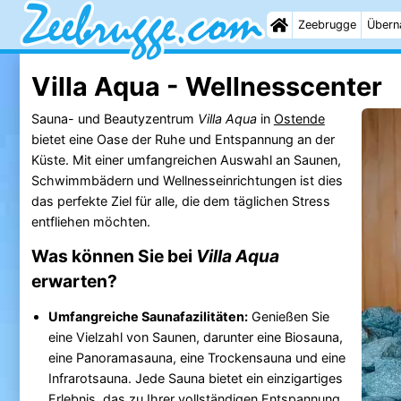
Zeebrugge
Übern
Villa Aqua - Wellnesscenter
Sauna- und Beautyzentrum
Villa Aqua
in
Ostende
bietet eine Oase der Ruhe und Entspannung an der
Küste. Mit einer umfangreichen Auswahl an Saunen,
Schwimmbädern und Wellnesseinrichtungen ist dies
das perfekte Ziel für alle, die dem täglichen Stress
entfliehen möchten.
Was können Sie bei
Villa Aqua
erwarten?
Umfangreiche Saunafazilitäten:
Genießen Sie
eine Vielzahl von Saunen, darunter eine Biosauna,
eine Panoramasauna, eine Trockensauna und eine
Infrarotsauna. Jede Sauna bietet ein einzigartiges
Erlebnis, das zu Ihrer vollständigen Entspannung