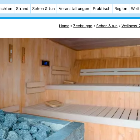
achten
Strand
Sehen & tun
Veranstaltungen
Praktisch
Region
Wett
Home
Zeebrugge
Sehen & tun
Wellness-