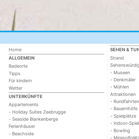
Home
SEHEN & TU
Strand
ALLGEMEIN
Sehenswürdig
Badeorte
- Museen
Tipps
- Denkmäler
Für kindern
- Mühlen
Wetter
Attraktionen
UNTERKÜNFTE
- Rundfahrten
Appartements
- Bauernhöfe
- Holiday Suites Zeebrugge
- Spielplätze
- Seaside Blankenberge
- Indoor-Spie
Ferienhäuser
- Bowling
- Beachside
- Minigolfplät