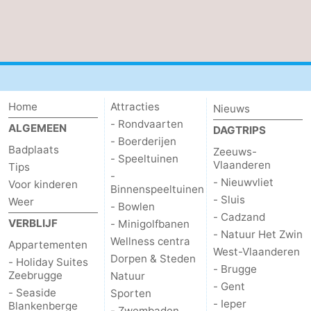
Terminal
Route
-
Parkeren
-
Home
Attracties
Nieuws
Kusttram
Reisboekenwinkel
- Rondvaarten
ALGEMEEN
DAGTRIPS
- Boerderijen
Nieuws
Badplaats
Zeeuws-
- Speeltuinen
Vlaanderen
Tips
-
Medische
- Nieuwvliet
Voor kinderen
Binnenspeeltuinen
- Sluis
Weer
- Bowlen
adressen
Regio
- Cadzand
VERBLIJF
- Minigolfbanen
- Natuur Het Zwin
Zeeuws-
Wellness centra
Appartementen
West-Vlaanderen
Dorpen & Steden
- Holiday Suites
- Brugge
Vlaanderen
-
Zeebrugge
Natuur
- Gent
- Seaside
Sporten
Nieuwvliet
-
- Ieper
Blankenberge
- Zwembaden