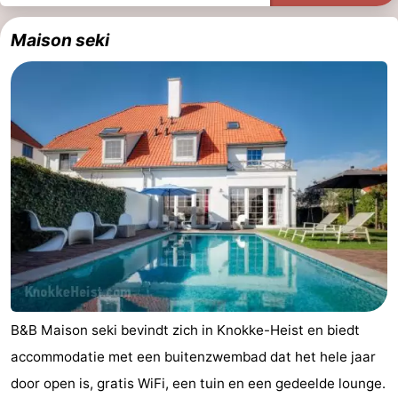
-
Maison seki
Rondvaarten
-
Boerderijen
-
Speeltuinen
-
Binnenspeeltuinen
-
Bowlen
-
Minigolfbanen
Wellness
centra
Dorpen
B&B Maison seki bevindt zich in Knokke-Heist en biedt
&
Natuur
accommodatie met een buitenzwembad dat het hele jaar
Steden
Sporten
door open is, gratis WiFi, een tuin en een gedeelde lounge.