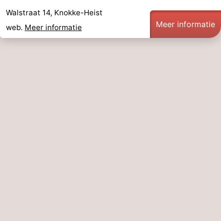
Walstraat 14, Knokke-Heist
-
Meer informatie
web.
Meer informatie
Zwembaden
-
Paardrijden
-
Golfbanen
-
Surfen
-
Wandelen
Eten
en
Evenementen
drinken
Praktisch
Forum
Cruise