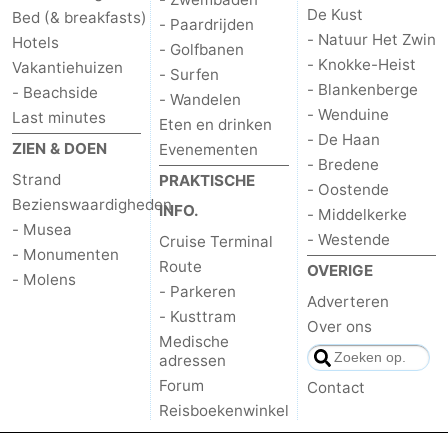
De Kust
Bed (& breakfasts)
- Paardrijden
Sluis
-
- Natuur Het Zwin
Hotels
- Golfbanen
- Knokke-Heist
Vakantiehuizen
- Surfen
Cadzand
-
- Blankenberge
- Beachside
- Wandelen
- Wenduine
Last minutes
Natuur
West-
Eten en drinken
- De Haan
ZIEN & DOEN
Evenementen
- Bredene
Het
Vlaanderen
-
Strand
PRAKTISCHE
- Oostende
Bezienswaardigheden
INFO.
Zwin
Brugge
-
- Middelkerke
- Musea
- Westende
Cruise Terminal
- Monumenten
Gent
-
Route
OVERIGE
- Molens
- Parkeren
Adverteren
Ieper
De
- Kusttram
Over ons
Medische
Kust
-
adressen
Forum
Contact
Natuur
-
Reisboekenwinkel
Het
Knokke-
-