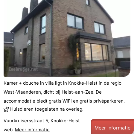
breakfasts)
Vakantiehuizen
-
Beachside
Last
minutes
Strand
Zien
&
Bezienswaardigheden
Kamer + douche in villa ligt in Knokke-Heist in de regio
doen
-
West-Vlaanderen, dicht bij Heist-aan-Zee. De
accommodatie biedt gratis WiFi en gratis privéparkeren.
Musea
-
Huisdieren toegelaten na overleg.
Monumenten
-
Vuurkruisersstraat 5, Knokke-Heist
Meer informatie
Molens
Attracties
web.
Meer informatie