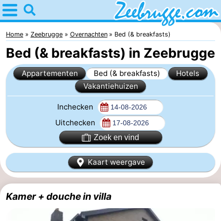
Home
Zeebrugge
Home
Zeebrugge
Overnachten
Bed (& breakfasts)
Bed (& breakfasts) in Zeebrugge
Tips
Appartementen
Bed (& breakfasts)
Hotels
Voor
Vakantiehuizen
kinderen
Overnachten
Inchecken
Appartementen
Uitchecken
Zoek en vind
-
Kaart weergave
Holiday
-
Suites
Seaside
Bed
Kamer + douche in villa
Zeebrugge
Blankenberge
(&
Hotels