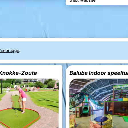
web.
Website
Zeebrugge
.
 Knokke-Zoute
Baluba Indoor speeltu