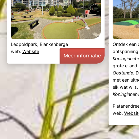
Leopoldpark, Blankenberge
Ontdek een o
web.
Website
ontspanning 
Meer informatie
Koninginneh
grote eiland
Oostende
. 
met een uitn
elk wat wils
Koninginneh
Platanendree
web.
Websit