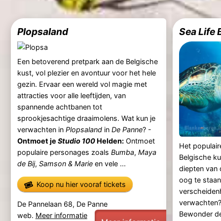
Plopsaland
Sea Life
Een betoverend pretpark aan de Belgische
kust, vol plezier en avontuur voor het hele
gezin. Ervaar een wereld vol magie met
attracties voor alle leeftijden, van
spannende achtbanen tot
sprookjesachtige draaimolens. Wat kun je
verwachten in
Plopsaland
in
De Panne
? -
Ontmoet je
Studio 100
Helden:
Ontmoet
Het populai
populaire personages zoals
Bumba
,
Maya
Belgische ku
de Bij
,
Samson & Marie
en vele ...
diepten van
oog te staan
Koop nu hier vooraf tickets
verscheidenh
verwachten
De Pannelaan 68, De Panne
Bewonder de
web.
Meer informatie