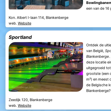
Bowlingbanen
een van de 16 p
Kon. Albert I-laan 114, Blankenberge
web.
Website
Sportland
Ontdek de ult
van België,
Spo
Blankenberge
.
deze locatie e
uitgegroeid to
grootste (een 
m²) en meest d
de Belgische k
Blankenberge?
Zeedijk 120, Blankenberge
web.
Website