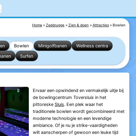
Home
Zeebrugge
Zien & doen
Attracties
Bowlen
nen
Bowlen
Minigolfbanen
Wellness centra
banen
Surfen
Ervaar een opwindend en vermakelijk uitje bij
de bowlingcentrum
Toversluis
in het
pittoreske
Sluis
. Een plek waar het
traditionele bowlen wordt gecombineerd met
moderne technologie en een levendige
ambiance. Of je nu je strike-vaardigheden
wilt aanscherpen of gewoon een leuke tijd