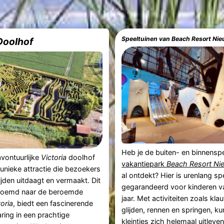
Speeltuinen van Beach Resort Nie
Doolhof
Heb je de buiten- en binnensp
vontuurlijke
Victoria
doolhof
vakantiepark
Beach Resort Ni
 unieke attractie die bezoekers
al ontdekt? Hier is urenlang sp
tijden uitdaagt en vermaakt. Dit
gegarandeerd voor kinderen va
noemd naar de beroemde
jaar. Met activiteiten zoals klau
toria
, biedt een fascinerende
glijden, rennen en springen, k
aring in een prachtige
kleintjes zich helemaal uitleven