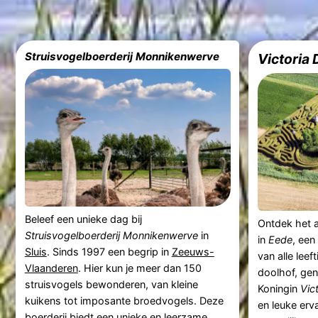
Struisvogelboerderij Monnikenwerve
Victoria 
Beleef een unieke dag bij
Ontdek het a
Struisvogelboerderij Monnikenwerve
in
in
Eede
, een
Sluis
. Sinds 1997 een begrip in
Zeeuws-
van alle leef
Vlaanderen
. Hier kun je meer dan 150
doolhof, ge
struisvogels bewonderen, van kleine
Koningin
Vic
kuikens tot imposante broedvogels. Deze
en leuke erv
boerderij biedt een unieke en leerzame