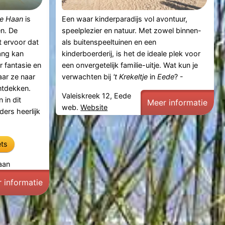
e Haan
is
Een waar kinderparadijs vol avontuur,
en. De
speelplezier en natuur. Met zowel binnen-
gt ervoor dat
als buitenspeeltuinen en een
lang kan
kinderboerderij, is het de ideale plek voor
r fantasie en
een onvergetelijk familie-uitje. Wat kun je
ar ze naar
verwachten bij
't Krekeltje
in
Eede
? -
ntdekken.
Valeiskreek 12, Eede
 in dit
Meer informatie
web.
Website
ers heerlijk
ets
aan
 informatie