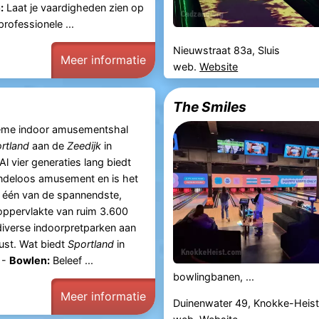
:
Laat je vaardigheden zien op
rofessionele ...
Nieuwstraat 83a, Sluis
Meer informatie
web.
Website
The Smiles
ieme indoor amusementshal
rtland
aan de
Zeedijk
in
 Al vier generaties lang biedt
indeloos amusement en is het
t één van de spannendste,
oppervlakte van ruim 3.600
iverse indoorpretparken aan
ust. Wat biedt
Sportland
in
 -
Bowlen:
Beleef ...
bowlingbanen, ...
Meer informatie
Duinenwater 49, Knokke-Heis