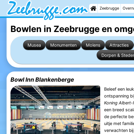
Zeebrugge
Overn
Bowlen in Zeebrugge
en omg
Musea
Monumenten
Molens
Attracties
Dorpen & Stede
Bowl Inn Blankenberge
Beleef een leuk
ontspanning bi
Koning Albert-
een breed scala
de perfecte be
uitje met famil
verwachten bi