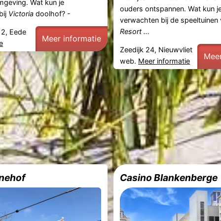
omgeving. Wat kun je
ouders ontspannen. Wat kun j
bij
Victoria
doolhof? -
verwachten bij de speeltuinen
Resort ...
12, Eede
Meer informatie
e
Zeedijk 24, Nieuwvliet
Meer
web.
Meer informatie
nehof
Casino Blankenberge