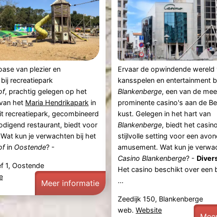
ase van plezier en
Ervaar de opwindende wereld
bij recreatiepark
kansspelen en entertainment b
of
, prachtig gelegen op het
Blankenberge
, een van de mee
 van het
Maria Hendrikapark
in
prominente casino's aan de Be
Dit recreatiepark, gecombineerd
kust. Gelegen in het hart van
odigend restaurant, biedt voor
Blankenberge
, biedt het casin
. Wat kun je verwachten bij het
stijlvolle setting voor een avon
of
in
Oostende
? -
amusement. Wat kun je verwac
Casino Blankenberge
? -
Diver
f 1, Oostende
Het casino beschikt over een 
e
...
Meer informatie
Zeedijk 150, Blankenberge
web.
Website
Meer