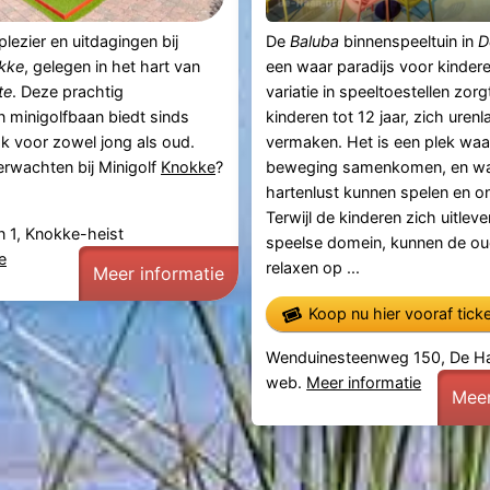
lezier en uitdagingen bij
De
Baluba
binnenspeeltuin in
D
okke
, gelegen in het hart van
een waar paradijs voor kinder
te
. Deze prachtig
variatie in speeltoestellen zor
 minigolfbaan biedt sinds
kinderen tot 12 jaar, zich uren
k voor zowel jong als oud.
vermaken. Het is een plek waa
erwachten bij Minigolf
Knokke
?
beweging samenkomen, en wa
hartenlust kunnen spelen en o
Terwijl de kinderen zich uitleven
an 1, Knokke-heist
speelse domein, kunnen de oud
e
relaxen op ...
Meer informatie
Koop nu hier vooraf tick
Wenduinesteenweg 150, De H
web.
Meer informatie
Meer