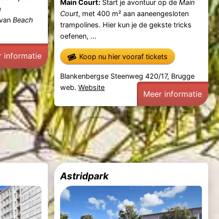
Main Court:
Start je avontuur op de
Main
e
Court
, met 400 m² aan aaneengesloten
 van
Beach
trampolines. Hier kun je de gekste tricks
oefenen, ...
 informatie
Koop nu hier vooraf tickets
Blankenbergse Steenweg 420/17, Brugge
web.
Website
Meer informatie
Astridpark