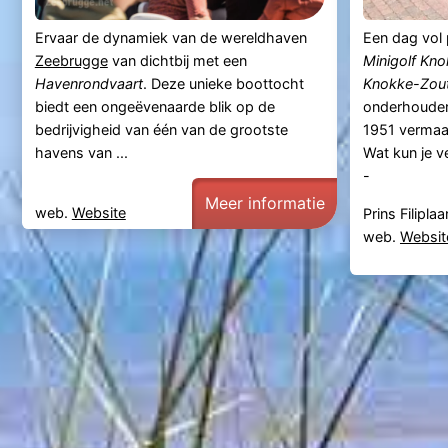
Ervaar de dynamiek van de wereldhaven
Een dag vol p
Zeebrugge
van dichtbij met een
Minigolf Kn
Havenrondvaart
. Deze unieke boottocht
Knokke-Zou
biedt een ongeëvenaarde blik op de
onderhouden
bedrijvigheid van één van de grootste
1951 vermaa
havens van ...
Wat kun je v
-
Meer informatie
web.
Website
Prins Filipla
web.
Websit