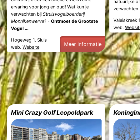
natuurlijke 
ervaring voor jong en oud! Wat kun je
verwachten 
verwachten bij
Struisvogelboerderij
Valeiskreek 
Monnikenwerve
? -
Ontmoet de Grootste
web.
Websit
Vogel ...
Hogeweg 1, Sluis
Meer informatie
web.
Website
Mini Crazy Golf Leopoldpark
Koningin