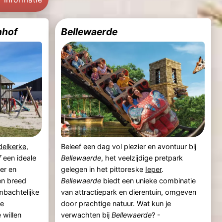
nhof
Bellewaerde
delkerke
,
Beleef een dag vol plezier en avontuur bij
f
een ideale
Bellewaerde
, het veelzijdige pretpark
er en
gelegen in het pittoreske
Ieper
.
en breed
Bellewaerde
biedt een unieke combinatie
mbachtelijke
van attractiepark en dierentuin, omgeven
ge
door prachtige natuur. Wat kun je
 willen
verwachten bij
Bellewaerde
? -