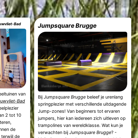
uwvliet-Bad
Jumpsquare Brugge
eeltuinen van
Bij
Jumpsquare Brugge
beleef je urenlang
euwvliet-Bad
springplezier met verschillende uitdagende
eelplezier
Jump-zones! Van beginners tot ervaren
n 2 tot 10
jumpers, hier kan iedereen zich uitleven op
teren,
trampolines van wereldklasse. Wat kun je
unnen de
verwachten bij
Jumpsquare Brugge
? -
 terwijl de