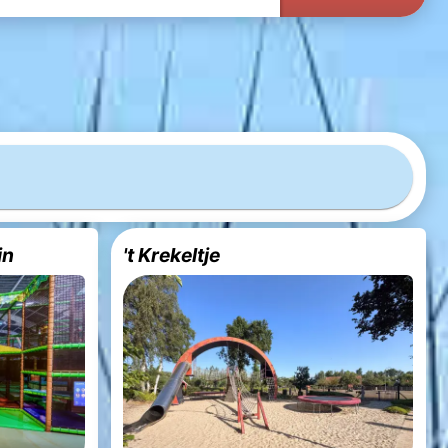
in
't Krekeltje