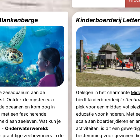
 Blankenberge
Kinderboerderij Lette
re zeeaquarium aan de
Gelegen in het charmante
Mid
st. Ontdek de mysterieuze
biedt kinderboerderij
Lettenho
 de oceanen en kom oog in
plek voor een middag vol plezi
 met een fascinerende
educatie voor kinderen. Met e
eid aan zeeleven. Wat kun je
scala aan boerderijdieren en a
? -
Onderwaterwereld:
activiteiten, is dit een geweldi
 prachtige zeebewoners in de
bestemming voor gezinnen die