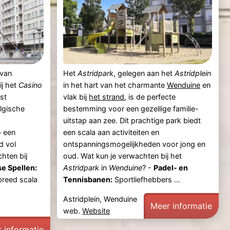
 van
Het
Astridpark
, gelegen aan het
Astridplein
ij het
Casino
in het hart van het charmante
Wenduine
en
st
vlak bij
het strand
, is de perfecte
lgische
bestemming voor een gezellige familie-
uitstap aan zee. Dit prachtige park biedt
o een
een scala aan activiteiten en
d vol
ontspanningsmogelijkheden voor jong en
hten bij
oud. Wat kun je verwachten bij het
se Spellen:
Astridpark
in
Wenduine
? -
Padel- en
breed scala
Tennisbanen:
Sportliefhebbers ...
Astridplein, Wenduine
Meer informatie
web.
Website
 informatie