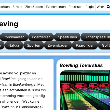
achten
Strand
Zien & doen
Evenementen
Praktisch
Regio
Weer
eving
Rondvaarten
Boerderijen
Speeltuinen
Binnenspeeltui
n
Natuur
Sporten
Zwembaden
Paardrijden
Golf
Bowling Toversluis
e avond vol plezier en
j
Bowl Inn
, gelegen aan de
I-laan
in
Blankenberge
. Met
 aan activiteiten is
Bowl Inn
stemming voor een gezellig
ie of vrienden. Wat kun je
j
Bowl Inn
in Blankenberge? -