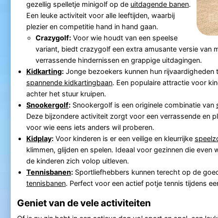
gezellig spelletje minigolf op de
uitdagende banen
.
Een leuke activiteit voor alle leeftijden, waarbij
plezier en competitie hand in hand gaan.
Crazygolf:
Voor wie houdt van een speelse
variant, biedt crazygolf een extra amusante versie van 
verrassende hindernissen en grappige uitdagingen.
Kidkarting
:
Jonge bezoekers kunnen hun rijvaardigheden 
spannende kidkartingbaan
. Een populaire attractie voor k
achter het stuur kruipen.
Snookergolf
:
Snookergolf is een originele combinatie van
Deze bijzondere activiteit zorgt voor een verrassende en pl
voor wie eens iets anders wil proberen.
Kidplay
:
Voor kinderen is er een veilige en kleurrijke
speelz
klimmen, glijden en spelen. Ideaal voor gezinnen die even w
de kinderen zich volop uitleven.
Tennisbanen
:
Sportliefhebbers kunnen terecht op de go
tennisbanen
. Perfect voor een actief potje tennis tijdens e
Geniet van de vele activiteiten