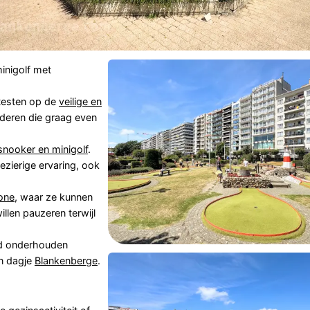
minigolf met
testen op de
veilige en
inderen die graag even
snooker en minigolf
.
ezierige ervaring, ook
one
, waar ze kunnen
illen pauzeren terwijl
ed onderhouden
en dagje
Blankenberge
.