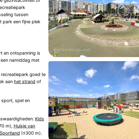
e gezinsactiviteit of
ecreatiepark
sseling tussen
t park een fijne plek
t en ontspanning is
n, een namiddag met
 recreatiepark goed te
oek aan
het strand
of
 sport, spel en
enswaardigheden:
Kids
70 m),
Huisje van
Sportland
(±300 m).