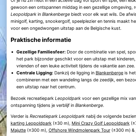
Of je nu zin hebt in een actieve dag vol sport en spel, een leuk
gewoon een ontspannen middag in een gezellige omgeving, r
Leopoldpark
in
Blankenberge
biedt voor elk wat wils. De afwi
minigolf, karting, snookergolf, speelplezier en tennis maakt he
voor een ongedwongen uitstap aan de Belgische kust.
Praktische informatie
Gezellige Familiesfeer:
Door de combinatie van spel, spor
het park bijzonder geschikt voor een uitstap met kindere
vrienden of een leuke activiteit tijdens de vakantie aan zee.
Centrale Ligging:
Dankzij de ligging in
Blankenberge
is het
combineren met een wandeling langs de zeedijk, een bez
een uitstap naar het centrum.
Bezoek recreatiepark
Leopoldpark
voor een gezellige mix van
ontspanning tijdens je verblijf in
Blankenberge
.
Verder is
Recreatiepark Leopoldpark
nabij de volgende bezi
karting Leopoldpark
(±30 m),
Mini Crazy Golf Leopoldpark
(±
Majutte
(±300 m),
Offshore Windmolenpark Tour
(±300 m) &