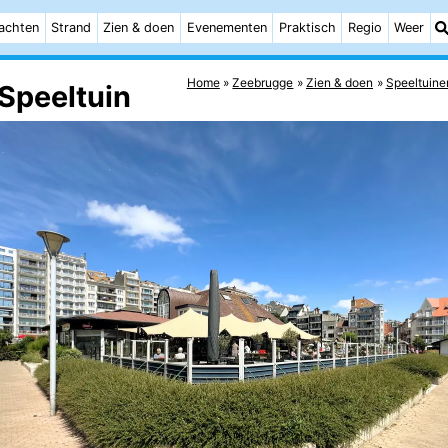
achten
Strand
Zien & doen
Evenementen
Praktisch
Regio
Weer
Home
Zeebrugge
Zien & doen
Speeltuine
Speeltuin