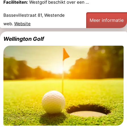
Faciliteiten:
Westgolf beschikt over een ...
Sluis
-
Bassevillestraat 81, Westende
Meer informatie
Cadzand
-
web.
Website
Natuur
West-
Wellington Golf
Het
Vlaanderen
-
Zwin
Brugge
-
Gent
-
Ieper
De
Kust
-
Natuur
-
Het
Knokke-
-