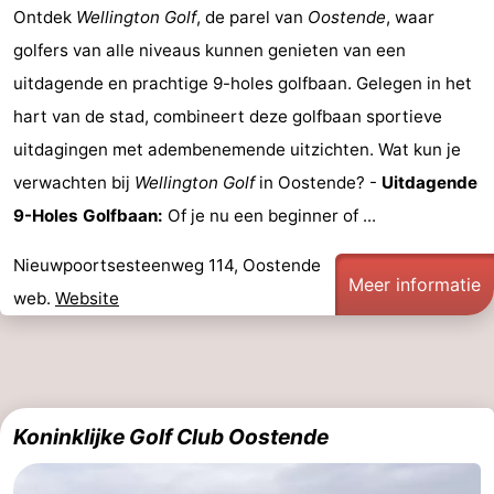
Ontdek
Wellington Golf
, de parel van
Oostende
, waar
Zwin
Heist
Blankenberge
-
golfers van alle niveaus kunnen genieten van een
uitdagende en prachtige 9-holes golfbaan. Gelegen in het
Wenduine
-
hart van de stad, combineert deze golfbaan sportieve
De
-
uitdagingen met adembenemende uitzichten. Wat kun je
verwachten bij
Wellington Golf
in Oostende? -
Uitdagende
Haan
Bredene
-
9-Holes Golfbaan:
Of je nu een beginner of ...
Oostende
-
Nieuwpoortsesteenweg 114, Oostende
Meer informatie
Middelkerke
-
web.
Website
Westende
Weer
Contact
Koninklijke Golf Club Oostende