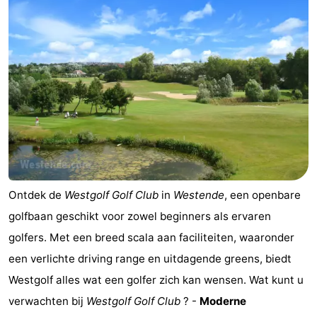
Terminal
Route
-
Parkeren
-
Kusttram
Reisboekenwinkel
Nieuws
Medische
Ontdek de
Westgolf Golf Club
in
Westende
, een openbare
adressen
Regio
golfbaan geschikt voor zowel beginners als ervaren
golfers. Met een breed scala aan faciliteiten, waaronder
Zeeuws-
een verlichte driving range en uitdagende greens, biedt
Vlaanderen
-
Westgolf alles wat een golfer zich kan wensen. Wat kunt u
verwachten bij
Westgolf Golf Club
? -
Moderne
Nieuwvliet
-