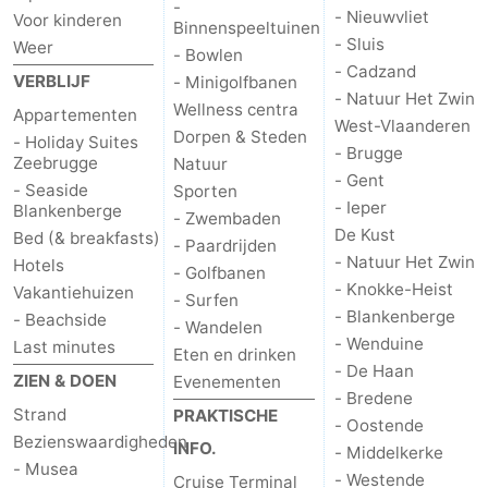
-
- Nieuwvliet
Voor kinderen
Binnenspeeltuinen
- Sluis
Weer
- Bowlen
- Cadzand
VERBLIJF
- Minigolfbanen
- Natuur Het Zwin
Wellness centra
Appartementen
West-Vlaanderen
Dorpen & Steden
- Holiday Suites
- Brugge
Zeebrugge
Natuur
- Gent
- Seaside
Sporten
- Ieper
Blankenberge
- Zwembaden
De Kust
Bed (& breakfasts)
- Paardrijden
- Natuur Het Zwin
Hotels
- Golfbanen
- Knokke-Heist
Vakantiehuizen
- Surfen
- Blankenberge
- Beachside
- Wandelen
- Wenduine
Last minutes
Eten en drinken
- De Haan
ZIEN & DOEN
Evenementen
- Bredene
Strand
PRAKTISCHE
- Oostende
Bezienswaardigheden
INFO.
- Middelkerke
- Musea
- Westende
Cruise Terminal