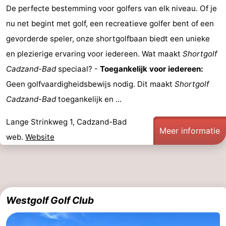
De perfecte bestemming voor golfers van elk niveau. Of je
-
nu net begint met golf, een recreatieve golfer bent of een
Zwembaden
-
gevorderde speler, onze shortgolfbaan biedt een unieke
en plezierige ervaring voor iedereen. Wat maakt
Shortgolf
Paardrijden
-
Cadzand-Bad
speciaal? -
Toegankelijk voor iedereen:
Golfbanen
-
Geen golfvaardigheidsbewijs nodig. Dit maakt
Shortgolf
Cadzand-Bad
toegankelijk en ...
Surfen
-
Lange Strinkweg 1, Cadzand-Bad
Wandelen
Eten
Meer informatie
web.
Website
en
Evenementen
drinken
Praktisch
Forum
Westgolf Golf Club
Cruise