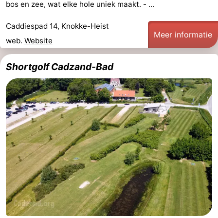
bos en zee, wat elke hole uniek maakt. - ...
-
Caddiespad 14, Knokke-Heist
Meer informatie
Rondvaarten
-
web.
Website
Boerderijen
-
Shortgolf Cadzand-Bad
Speeltuinen
-
Binnenspeeltuinen
-
Bowlen
-
Minigolfbanen
Wellness
centra
Dorpen
&
Natuur
Steden
Sporten