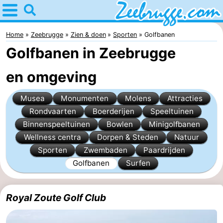
Home
Zeebrugge
Home
Zeebrugge
Zien & doen
Sporten
Golfbanen
Golfbanen in Zeebrugge
Tips
en omgeving
Voor
Musea
Monumenten
Molens
Attracties
kinderen
Overnachten
Rondvaarten
Boerderijen
Speeltuinen
Appartementen
Binnenspeeltuinen
Bowlen
Minigolfbanen
Wellness centra
Dorpen & Steden
Natuur
-
Sporten
Zwembaden
Paardrijden
Golfbanen
Surfen
Holiday
-
Suites
Seaside
Bed
Royal Zoute Golf Club
Zeebrugge
Blankenberge
(&
Hotels