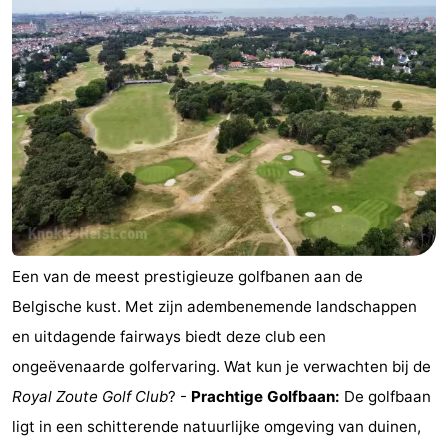
breakfasts)
Vakantiehuizen
-
Beachside
Last
minutes
Strand
Zien
&
Bezienswaardigheden
Een van de meest prestigieuze golfbanen aan de
doen
-
Belgische kust. Met zijn adembenemende landschappen
en uitdagende fairways biedt deze club een
Musea
-
ongeëvenaarde golfervaring. Wat kun je verwachten bij de
Monumenten
-
Royal Zoute Golf Club
? -
Prachtige Golfbaan:
De golfbaan
ligt in een schitterende natuurlijke omgeving van duinen,
Molens
Attracties