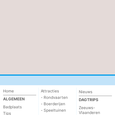
Home
Attracties
Nieuws
- Rondvaarten
ALGEMEEN
DAGTRIPS
- Boerderijen
Badplaats
Zeeuws-
- Speeltuinen
Vlaanderen
Tips