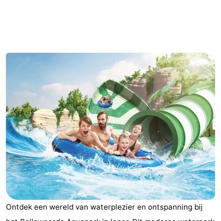
breakfasts)
Vakantiehuizen
-
Beachside
Last
minutes
Strand
Zien
&
Bezienswaardigheden
doen
-
Musea
-
Monumenten
-
Ontdek een wereld van waterplezier en ontspanning bij
Molens
Attracties