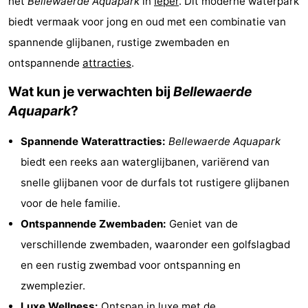
het
Bellewaerde Aquapark
in
Ieper
. Dit moderne waterpark
-
biedt vermaak voor jong en oud met een combinatie van
spannende glijbanen, rustige zwembaden en
Rondvaarten
-
ontspannende
attracties
.
Boerderijen
-
Wat kun je verwachten bij
Bellewaerde
Aquapark
?
Speeltuinen
-
Spannende Waterattracties:
Bellewaerde Aquapark
Binnenspeeltuinen
-
biedt een reeks aan waterglijbanen, variërend van
Bowlen
-
snelle glijbanen voor de durfals tot rustigere glijbanen
voor de hele familie.
Minigolfbanen
Wellness
Ontspannende Zwembaden:
Geniet van de
centra
Dorpen
verschillende zwembaden, waaronder een golfslagbad
en een rustig zwembad voor ontspanning en
&
Natuur
zwemplezier.
Steden
Sporten
Luxe Wellness:
Ontspan in luxe met de