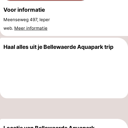
Terminal
Route
Voor informatie
Meenseweg 497, Ieper
-
web.
Meer informatie
Parkeren
-
Haal alles uit je Bellewaerde Aquapark trip
Kusttram
Reisboekenwinkel
Nieuws
Medische
adressen
Regio
Zeeuws-
Vlaanderen
-
Nieuwvliet
-