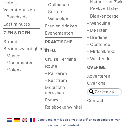
- Natuur Het Zwin
Hotels
- Golfbanen
- Knokke-Heist
Vakantiehuizen
- Surfen
- Blankenberge
- Beachside
- Wandelen
- Wenduine
Last minutes
Eten en drinken
- De Haan
ZIEN & DOEN
Evenementen
- Bredene
Strand
PRAKTISCHE
- Oostende
Bezienswaardigheden
INFO.
- Middelkerke
- Musea
- Westende
Cruise Terminal
- Monumenten
Route
OVERIGE
- Molens
- Parkeren
Adverteren
- Kusttram
Over ons
Medische
adressen
Forum
Contact
Reisboekenwinkel
Zeebrugge.com is een privaat bedrijf en geen onderdeel van
gemeente of overheid