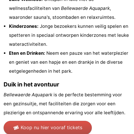
wellnessfaciliteiten van
Bellewaerde Aquapark
,
-
waaronder sauna's, stoombaden en relaxruimtes.
Zwembaden
-
Kinderzones:
Jonge bezoekers kunnen veilig spelen en
spetteren in speciaal ontworpen kinderzones met leuke
Paardrijden
-
wateractiviteiten.
Golfbanen
-
Eten en Drinken:
Neem een pauze van het waterplezier
en geniet van een hapje en een drankje in de diverse
Surfen
-
eetgelegenheden in het park.
Wandelen
Eten
Duik in het avontuur
en
Evenementen
Bellewaerde Aquapark
is de perfecte bestemming voor
drinken
Praktisch
een gezinsuitje, met faciliteiten die zorgen voor een
plezierige en ontspannende ervaring voor alle leeftijden.
Forum
Koop nu hier vooraf tickets
Cruise