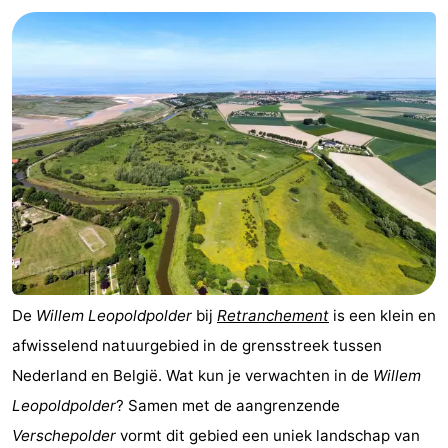
Terminal
Route
-
Parkeren
-
Kusttram
Reisboekenwinkel
Nieuws
Medische
adressen
Regio
De
Willem Leopoldpolder
bij
Retranchement
is een klein en
afwisselend natuurgebied in de grensstreek tussen
Zeeuws-
Nederland en België. Wat kun je verwachten in de
Willem
Vlaanderen
-
Leopoldpolder
? Samen met de aangrenzende
Verschepolder
vormt dit gebied een uniek landschap van
Nieuwvliet
-