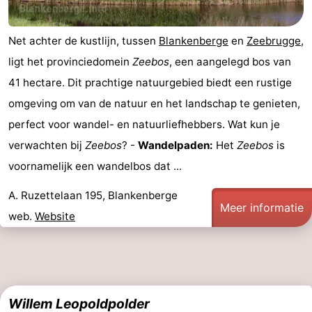
-
Net achter de kustlijn, tussen
Blankenberge
en
Zeebrugge
,
Zwembaden
-
ligt het provinciedomein
Zeebos
, een aangelegd bos van
Paardrijden
-
41 hectare. Dit prachtige natuurgebied biedt een rustige
omgeving om van de natuur en het landschap te genieten,
Golfbanen
-
perfect voor wandel- en natuurliefhebbers. Wat kun je
Surfen
-
verwachten bij
Zeebos
? -
Wandelpaden:
Het
Zeebos
is
voornamelijk een wandelbos dat ...
Wandelen
Eten
A. Ruzettelaan 195, Blankenberge
Meer informatie
en
Evenementen
web.
Website
drinken
Praktisch
Forum
Cruise
Willem Leopoldpolder