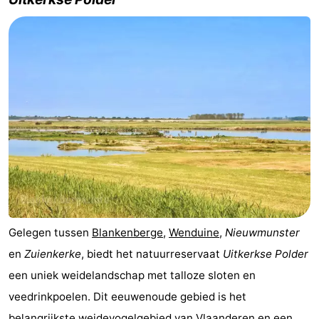
breakfasts)
Vakantiehuizen
-
Beachside
Last
minutes
Strand
Zien
&
Bezienswaardigheden
doen
-
Gelegen tussen
Blankenberge
,
Wenduine
,
Nieuwmunster
Musea
-
en
Zuienkerke
, biedt het natuurreservaat
Uitkerkse Polder
Monumenten
-
een uniek weidelandschap met talloze sloten en
veedrinkpoelen. Dit eeuwenoude gebied is het
Molens
Attracties
belangrijkste weidevogelgebied van Vlaanderen en een