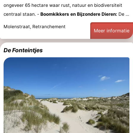
ongeveer 65 hectare waar rust, natuur en biodiversiteit
Sluis
-
centraal staan. -
Boomkikkers en Bijzondere Dieren:
De ...
Cadzand
-
Molenstraat, Retranchement
Meer informatie
Natuur
West-
De Fonteintjes
Het
Vlaanderen
-
Zwin
Brugge
-
Gent
-
Ieper
De
Kust
-
Natuur
-
Het
Knokke-
-