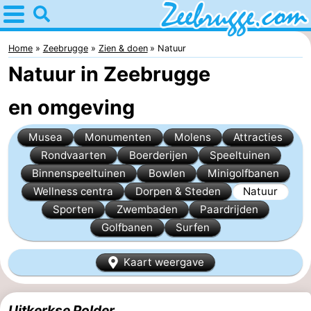
Home
Zeebrugge
Home
Zeebrugge
Zien & doen
Natuur
Natuur in Zeebrugge
Tips
en omgeving
Voor
Musea
Monumenten
Molens
Attracties
kinderen
Overnachten
Rondvaarten
Boerderijen
Speeltuinen
Appartementen
Binnenspeeltuinen
Bowlen
Minigolfbanen
Wellness centra
Dorpen & Steden
Natuur
-
Sporten
Zwembaden
Paardrijden
Golfbanen
Surfen
Holiday
-
Kaart weergave
Suites
Seaside
Bed
Zeebrugge
Blankenberge
(&
Hotels
Uitkerkse Polder