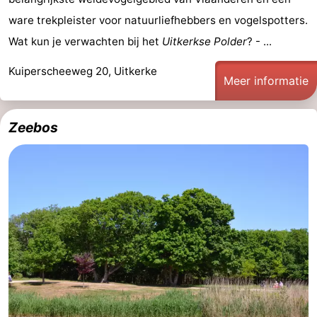
-
ware trekpleister voor natuurliefhebbers en vogelspotters.
Wat kun je verwachten bij het
Uitkerkse Polder
? - ...
Rondvaarten
-
Kuiperscheeweg 20, Uitkerke
Meer informatie
Boerderijen
-
Speeltuinen
-
Zeebos
Binnenspeeltuinen
-
Bowlen
-
Minigolfbanen
Wellness
centra
Dorpen
&
Natuur
Steden
Sporten