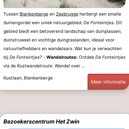
Zwin
Heist
Blankenberge
-
Tussen
Blankenberge
en
Zeebrugge
herbergt een smalle
duinengordel een uniek natuurgebied:
De Fonteintjes
. Dit
Wenduine
-
gebied biedt een betoverend landschap van duinplassen,
De
-
duinstruweel en vochtige duingraslanden, ideaal voor
natuurliefhebbers en wandelaars. Wat kun je verwachten
Haan
Bredene
-
bij
De Fonteintjes
? -
Wandelroutes:
Ontdek
De Fonteintjes
Oostende
-
via de
Kustwandelroute
. Wandel over ...
Middelkerke
-
Kustlaan, Blankenberge
Meer informatie
Westende
Weer
Contact
Bezoekerscentrum Het Zwin