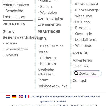
- Golfbanen
- Knokke-Heist
Vakantiehuizen
- Surfen
- Blankenberge
- Beachside
- Wandelen
- Wenduine
Last minutes
Eten en drinken
- De Haan
ZIEN & DOEN
Evenementen
- Bredene
Strand
PRAKTISCHE
- Oostende
Bezienswaardigheden
INFO.
- Middelkerke
- Musea
- Westende
Cruise Terminal
- Monumenten
Route
OVERIGE
- Molens
- Parkeren
Adverteren
- Kusttram
Over ons
Medische
adressen
Forum
Contact
Reisboekenwinkel
Zeebrugge.com is een privaat bedrijf en geen onderdeel van
gemeente of overheid
gebruiksvoorwaarden
|
privacy
|
copyright © 2001 - 2026 Zeebrugge.com
™