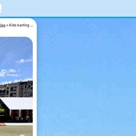
ties
Kids karting ...