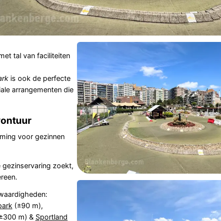
et tal van faciliteiten
ark
is ook de perfecte
iale arrangementen die
vontuur
mming voor gezinnen
 gezinservaring zoekt,
ereen.
swaardigheden:
park
(±90 m),
±300 m) &
Sportland