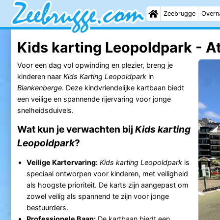
Zeebrugge
Overn
Kids karting Leopoldpark - At
Voor een dag vol opwinding en plezier, breng je
kinderen naar
Kids Karting Leopoldpark
in
Blankenberge
. Deze kindvriendelijke kartbaan biedt
een veilige en spannende rijervaring voor jonge
snelheidsduivels.
Wat kun je verwachten bij
Kids karting
Leopoldpark
?
Veilige Kartervaring:
Kids karting Leopoldpark
is
speciaal ontworpen voor kinderen, met veiligheid
als hoogste prioriteit. De karts zijn aangepast om
zowel veilig als spannend te zijn voor jonge
bestuurders.
Professionele Baan:
De kartbaan biedt een