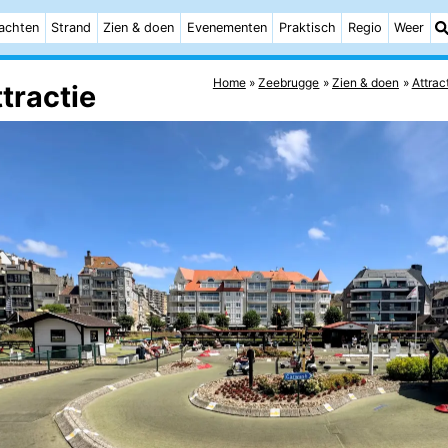
achten
Strand
Zien & doen
Evenementen
Praktisch
Regio
Weer
Home
Zeebrugge
Zien & doen
Attrac
tractie