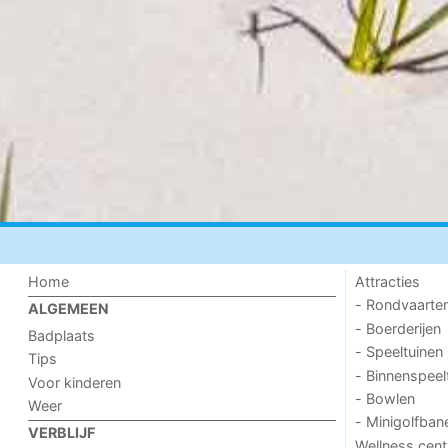
Home
Attracties
- Rondvaarte
ALGEMEEN
- Boerderijen
Badplaats
- Speeltuinen
Tips
- Binnenspeel
Voor kinderen
- Bowlen
Weer
- Minigolfban
VERBLIJF
Wellness cent