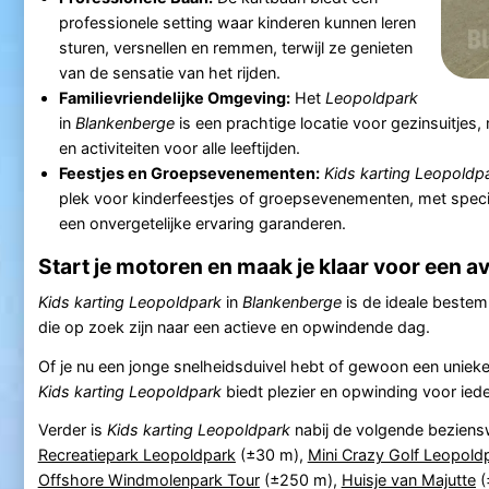
professionele setting waar kinderen kunnen leren
sturen, versnellen en remmen, terwijl ze genieten
van de sensatie van het rijden.
Familievriendelijke Omgeving:
Het
Leopoldpark
in
Blankenberge
is een prachtige locatie voor gezinsuitjes, m
en activiteiten voor alle leeftijden.
Feestjes en Groepsevenementen:
Kids karting Leopoldp
plek voor kinderfeestjes of groepsevenementen, met spec
een onvergetelijke ervaring garanderen.
Start je motoren en maak je klaar voor een a
Kids karting Leopoldpark
in
Blankenberge
is de ideale beste
die op zoek zijn naar een actieve en opwindende dag.
Of je nu een jonge snelheidsduivel hebt of gewoon een unieke
Kids karting Leopoldpark
biedt plezier en opwinding voor ied
Verder is
Kids karting Leopoldpark
nabij de volgende bezien
Recreatiepark Leopoldpark
(±30 m),
Mini Crazy Golf Leopold
Offshore Windmolenpark Tour
(±250 m),
Huisje van Majutte
(