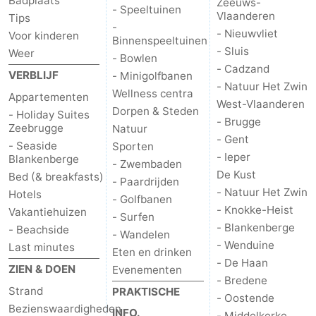
Badplaats
Zeeuws-
- Speeltuinen
Vlaanderen
Tips
-
- Nieuwvliet
Voor kinderen
Binnenspeeltuinen
- Sluis
Weer
- Bowlen
- Cadzand
VERBLIJF
- Minigolfbanen
- Natuur Het Zwin
Wellness centra
Appartementen
West-Vlaanderen
Dorpen & Steden
- Holiday Suites
- Brugge
Zeebrugge
Natuur
- Gent
- Seaside
Sporten
- Ieper
Blankenberge
- Zwembaden
De Kust
Bed (& breakfasts)
- Paardrijden
- Natuur Het Zwin
Hotels
- Golfbanen
- Knokke-Heist
Vakantiehuizen
- Surfen
- Blankenberge
- Beachside
- Wandelen
- Wenduine
Last minutes
Eten en drinken
- De Haan
ZIEN & DOEN
Evenementen
- Bredene
Strand
PRAKTISCHE
- Oostende
Bezienswaardigheden
INFO.
- Middelkerke