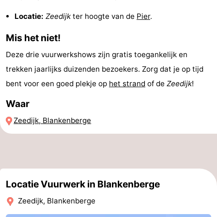
Terminal
Route
Locatie:
Zeedijk
ter hoogte van de
Pier
.​
-
Mis het niet!
Deze drie vuurwerkshows zijn gratis toegankelijk en
Parkeren
-
trekken jaarlijks duizenden bezoekers. Zorg dat je op tijd
Kusttram
Reisboekenwinkel
bent voor een goed plekje op
het strand
of de
Zeedijk
!
Nieuws
Waar
Zeedijk, Blankenberge
Medische
adressen
Regio
Zeeuws-
Locatie Vuurwerk in Blankenberge
Vlaanderen
-
Zeedijk, Blankenberge
Nieuwvliet
-