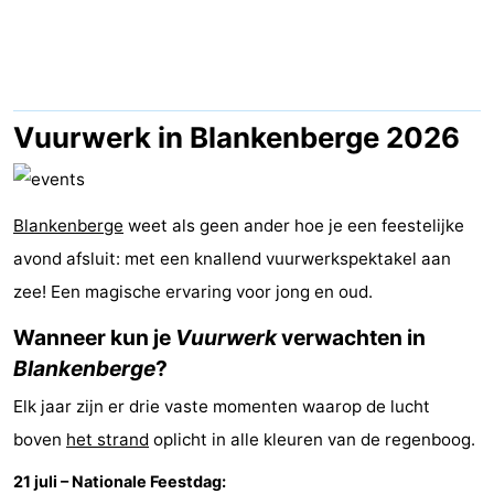
breakfasts)
Vakantiehuizen
-
Beachside
Last
Vuurwerk in Blankenberge 2026
minutes
Strand
Blankenberge
Zien
weet als geen ander hoe je een feestelijke
avond afsluit: met een knallend vuurwerkspektakel aan
&
Bezienswaardigheden
zee! Een magische ervaring voor jong en oud.
doen
-
Wanneer kun je
Vuurwerk
verwachten in
Blankenberge
?
Musea
-
Elk jaar zijn er drie vaste momenten waarop de lucht
Monumenten
-
boven
het strand
oplicht in alle kleuren van de regenboog.
Molens
Attracties
21 juli – Nationale Feestdag: