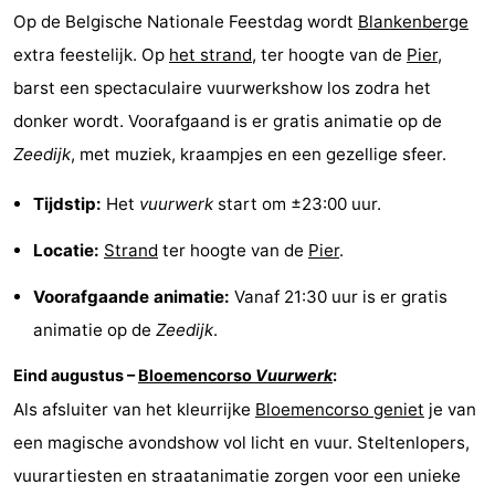
Op de Belgische Nationale Feestdag wordt
Blankenberge
-
extra feestelijk. Op
het strand
, ter hoogte van de
Pier
,
Rondvaarten
-
barst een spectaculaire vuurwerkshow los zodra het
donker wordt. Voorafgaand is er gratis animatie op de
Boerderijen
-
Zeedijk
, met muziek, kraampjes en een gezellige sfeer.
Speeltuinen
-
Tijdstip:
Het
vuurwerk
start om ±23:00 uur.​
Binnenspeeltuinen
-
Locatie:
Strand
ter hoogte van de
Pier
.​
Bowlen
-
Voorafgaande animatie:
Vanaf 21:30 uur is er gratis
Minigolfbanen
Wellness
animatie op de
Zeedijk
.​
Eind augustus –
Bloemencorso
Vuurwerk
:
centra
Dorpen
Als afsluiter van het kleurrijke
Bloemencorso geniet
je van
&
Natuur
een magische avondshow vol licht en vuur. Steltenlopers,
vuurartiesten en straatanimatie zorgen voor een unieke
Steden
Sporten