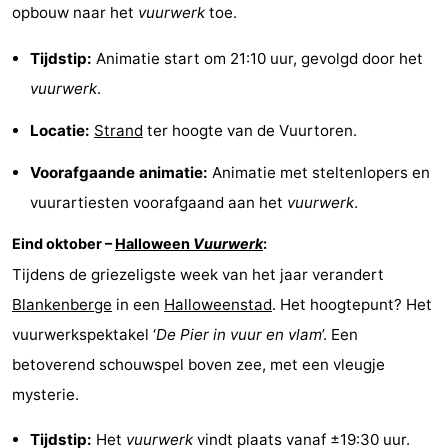
opbouw naar het
vuurwerk
toe.
-
Tijdstip:
Animatie start om 21:10 uur, gevolgd door het
Zwembaden
-
vuurwerk
.​
Paardrijden
-
Locatie:
Strand
ter hoogte van de Vuurtoren.​
Golfbanen
-
Voorafgaande animatie:
Animatie met steltenlopers en
vuurartiesten voorafgaand aan het
vuurwerk
.​
Surfen
-
Eind oktober –
Halloween
Vuurwerk
:
Wandelen
Eten
Tijdens de griezeligste week van het jaar verandert
en
Evenementen
Blankenberge
in een
Halloweenstad
. Het hoogtepunt? Het
vuurwerkspektakel ‘
De Pier
in vuur en vlam
’. Een
drinken
Praktisch
betoverend schouwspel boven zee, met een vleugje
Forum
mysterie.
Cruise
Tijdstip:
Het
vuurwerk
vindt plaats vanaf ±19:30 uur.​