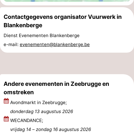
Zwin
Heist
Blankenberge
-
Contactgegevens organisator Vuurwerk in
Wenduine
-
Blankenberge
Dienst Evenementen Blankenberge
De
-
e-mail:
evenementen@blankenberge.be
Haan
Bredene
-
Oostende
-
Middelkerke
-
Andere evenementen in Zeebrugge en
Westende
Weer
omstreken
Avondmarkt in Zeebrugge;
Contact
donderdag 13 augustus 2026
WECANDANCE;
vrijdag 14
–
zondag 16 augustus 2026