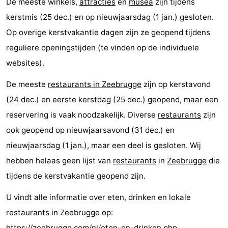
De meeste winkels,
attracties
en
musea
zijn tijdens
kerstmis (25 dec.) en op nieuwjaarsdag (1 jan.) gesloten.
Op overige kerstvakantie dagen zijn ze geopend tijdens
reguliere openingstijden (te vinden op de individuele
websites).
De meeste
restaurants in Zeebrugge
zijn op kerstavond
(24 dec.) en eerste kerstdag (25 dec.) geopend, maar een
reservering is vaak noodzakelijk. Diverse
restaurants
zijn
ook geopend op nieuwjaarsavond (31 dec.) en
nieuwjaarsdag (1 jan.), maar een deel is gesloten. Wij
hebben helaas geen lijst van
restaurants
in
Zeebrugge
die
tijdens de kerstvakantie geopend zijn.
U vindt alle informatie over eten, drinken en lokale
restaurants in Zeebrugge op:
https://zeebrugge.com/nl/eten-en-drinken.php