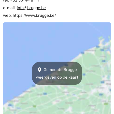
tel: +32 50-44 81 11
Terminal
Route
e-mail.
info@brugge.be
web.
https://www.brugge.be/
-
Parkeren
-
Kusttram
Reisboekenwinkel
Nieuws
Medische
Gemeente Brugge
adressen
Regio
weergeven op de kaart
Zeeuws-
Vlaanderen
-
Nieuwvliet
-