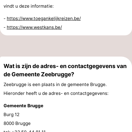
vindt u deze informatie:
-
-
https://www.toegankelijkreizen.be/
Zwembaden
-
-
https://www.westkans.be/
Paardrijden
-
Golfbanen
-
Surfen
-
Wat is zijn de adres- en contactgegevens van
de Gemeente Zeebrugge?
Wandelen
Eten
Zeebrugge is een plaats in de gemeente Brugge.
en
Evenementen
Hieronder heeft u de adres- en contactgegevens:
drinken
Praktisch
Gemeente Brugge
Forum
Burg 12
8000 Brugge
Cruise