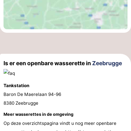
Sluis
-
Cadzand
-
Natuur
West-
Het
Vlaanderen
-
Zwin
Brugge
-
Is er een openbare wasserette in
Zeebrugge
Gent
-
Tankstation
Ieper
De
Baron De Maerelaan 94-96
Kust
-
8380 Zeebrugge
Meer wasserettes in de omgeving
Natuur
-
Op deze overzichtspagina vindt u nog meer openbare
Het
Knokke-
-