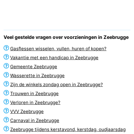
breakfasts)
Vakantiehuizen
-
Beachside
Last
Veel gestelde vragen over voorzieningen in Zeebrugge
minutes
Strand
Gasflessen wisselen, vullen, huren of kopen?
Vakantie met een handicap in Zeebrugge
Zien
Gemeente Zeebrugge
&
Bezienswaardigheden
Wasserette in Zeebrugge
Zijn de winkels zondag open in Zeebrugge?
doen
-
Trouwen in Zeebrugge
Musea
-
Verloren in Zeebrugge?
VVV Zeebrugge
Monumenten
-
Carnaval in Zeebrugge
Molens
Attracties
Zeebrugge tijdens kerstavond, kerstdag, oudjaarsdag