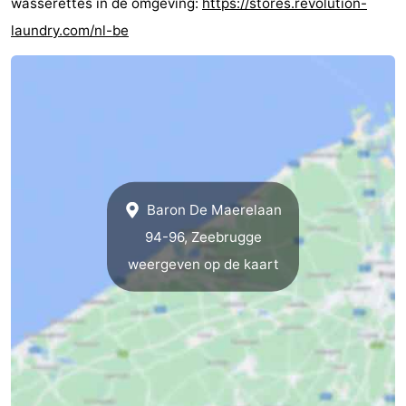
wasserettes in de omgeving:
https://stores.revolution-
laundry.com/nl-be
Zwin
Heist
Blankenberge
-
Wenduine
-
De
-
Haan
Bredene
-
Oostende
-
Baron De Maerelaan
Middelkerke
-
94-96, Zeebrugge
weergeven op de kaart
Westende
Weer
Contact