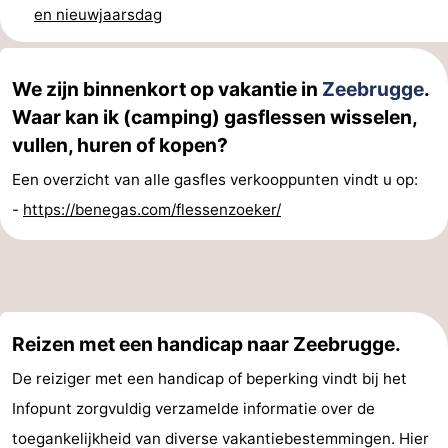
en nieuwjaarsdag
-
Rondvaarten
-
We zijn binnenkort op vakantie in
Zeebrugge
.
Waar kan ik (camping) gasflessen wisselen,
Boerderijen
-
vullen, huren of kopen?
Speeltuinen
-
Een overzicht van alle gasfles verkooppunten vindt u op:
Binnenspeeltuinen
-
-
https://benegas.com/flessenzoeker/
Bowlen
-
Minigolfbanen
Wellness
centra
Dorpen
Reizen met een handicap naar Zeebrugge.
De reiziger met een handicap of beperking vindt bij het
&
Natuur
Infopunt zorgvuldig verzamelde informatie over de
Steden
Sporten
toegankelijkheid van diverse vakantiebestemmingen. Hier