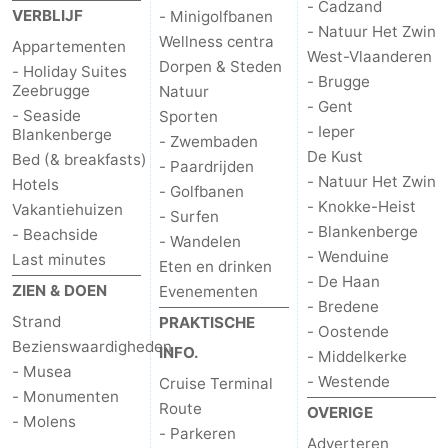
- Cadzand
VERBLIJF
- Minigolfbanen
- Natuur Het Zwin
Wellness centra
Appartementen
West-Vlaanderen
Dorpen & Steden
- Holiday Suites
- Brugge
Zeebrugge
Natuur
- Gent
- Seaside
Sporten
- Ieper
Blankenberge
- Zwembaden
De Kust
Bed (& breakfasts)
- Paardrijden
- Natuur Het Zwin
Hotels
- Golfbanen
- Knokke-Heist
Vakantiehuizen
- Surfen
- Blankenberge
- Beachside
- Wandelen
- Wenduine
Last minutes
Eten en drinken
- De Haan
ZIEN & DOEN
Evenementen
- Bredene
Strand
PRAKTISCHE
- Oostende
Bezienswaardigheden
INFO.
- Middelkerke
- Musea
- Westende
Cruise Terminal
- Monumenten
Route
OVERIGE
- Molens
- Parkeren
Adverteren