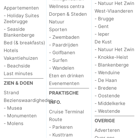
- Natuur Het Zwin
Wellness centra
Appartementen
Sluis
-
West-Vlaanderen
Dorpen & Steden
- Holiday Suites
- Brugge
Zeebrugge
Natuur
Cadzand
-
- Gent
- Seaside
Sporten
- Ieper
Blankenberge
- Zwembaden
Natuur
West-
De Kust
Bed (& breakfasts)
- Paardrijden
- Natuur Het Zwin
Hotels
Het
Vlaanderen
-
- Golfbanen
- Knokke-Heist
Vakantiehuizen
- Surfen
- Blankenberge
Zwin
Brugge
-
- Beachside
- Wandelen
- Wenduine
Last minutes
Eten en drinken
Gent
-
- De Haan
ZIEN & DOEN
Evenementen
- Bredene
Strand
PRAKTISCHE
Ieper
De
- Oostende
Bezienswaardigheden
INFO.
- Middelkerke
Kust
-
- Musea
- Westende
Cruise Terminal
- Monumenten
Route
OVERIGE
Natuur
-
- Molens
- Parkeren
Adverteren
- Kusttram
Het
Knokke-
-
Over ons