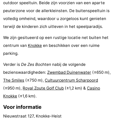
outdoor speeltuin. Beide zijn voorzien van een aparte
breakfasts)
Vakantiehuizen
peuterzone voor de allerkleinsten. De buitenspeeltuin is
-
volledig omheind, waardoor u zorgeloos kunt genieten
terwijl de kinderen zich uitleven in het speelparadijs.
Beachside
Last
We zijn gesitueerd op een rustige locatie net buiten het
minutes
Strand
centrum van
Knokke
en beschikken over een ruime
parking.
Zien
Verder is
De Zes Bochten
nabij de volgende
&
Bezienswaardigheden
bezienswaardigheden:
Zwembad Duinenwater
(±650 m),
doen
-
The Smiles
(±750 m),
Cultuurcentrum Scharpoord
(±950 m),
Royal Zoute Golf Club
(±1,2 km) &
Casino
Musea
-
Knokke
(±1,6 km).
Monumenten
-
Voor informatie
Molens
Attracties
Nieuwstraat 127, Knokke-Heist