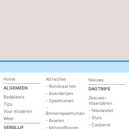
Terminal
Route
-
Parkeren
-
Kusttram
Reisboekenwinkel
Nieuws
Medische
Home
Attracties
Nieuws
- Rondvaarten
adressen
Regio
ALGEMEEN
DAGTRIPS
- Boerderijen
Badplaats
Zeeuws-
Zeeuws-
- Speeltuinen
Vlaanderen
Tips
-
- Nieuwvliet
Voor kinderen
Vlaanderen
-
Binnenspeeltuinen
- Sluis
Weer
- Bowlen
- Cadzand
Nieuwvliet
-
VERBLIJF
- Minigolfbanen