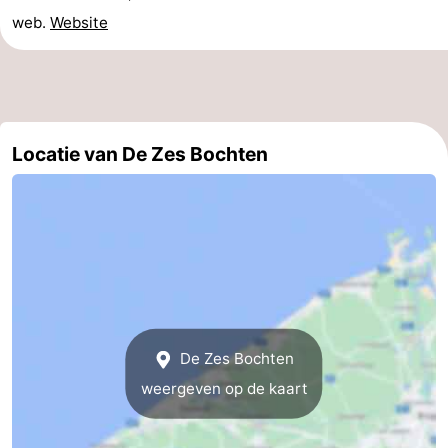
web.
Website
-
Rondvaarten
-
Boerderijen
-
Locatie van De Zes Bochten
Speeltuinen
-
Binnenspeeltuinen
-
Bowlen
-
Minigolfbanen
Wellness
centra
Dorpen
De Zes Bochten
&
Natuur
weergeven op de kaart
Steden
Sporten