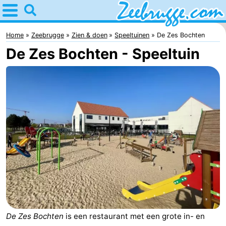
Home
Zeebrugge
Home
Zeebrugge
Zien & doen
Speeltuinen
De Zes Bochten
De Zes Bochten - Speeltuin
Tips
Voor
kinderen
Overnachten
Appartementen
-
Holiday
-
Suites
Seaside
Bed
Zeebrugge
Blankenberge
(&
Hotels
De Zes Bochten
is een restaurant met een grote in- en