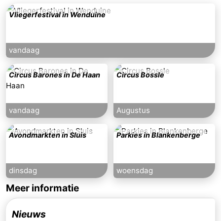
Vliegerfestival in Wenduine
vandaag
Circus Barones in De Haan
Circus Bossle
vandaag
Augustus
Avondmarkten in Sluis
Parkies in Blankenberge
dinsdag
woensdag
Meer informatie
Nieuws