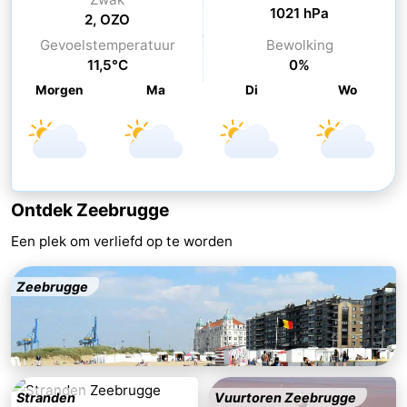
1021 hPa
2, OZO
-
Gevoelstemperatuur
Bewolking
11,5°C
0%
Zwembaden
-
Morgen
Ma
Di
Wo
Paardrijden
-
Golfbanen
-
Surfen
-
Ontdek Zeebrugge
Wandelen
Eten
Een plek om verliefd op te worden
en
Evenementen
Zeebrugge
drinken
Praktisch
Forum
Cruise
Stranden
Vuurtoren Zeebrugge