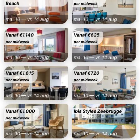
Beach
per midweek
Zwin
Heist
Blankenberge
-
ma. 10 — vr. 14 aug
ma. 10 — vr. 14 aug
Wenduine
-
Vanaf €1.140
Vanaf €625
De
-
per midweek
per midweek
Haan
Bredene
-
ma. 10 — vr. 14 aug
ma. 10 — vr. 14 aug
Oostende
-
Vanaf €1.615
Vanaf €720
per midweek
per midweek
Middelkerke
-
Westende
Weer
ma. 10 — vr. 14 aug
ma. 10 — vr. 14 aug
Contact
Vanaf €1.000
Ibis Styles Zeebrugge
per midweek
ma. 10 — vr. 14 aug
ma. 10 — vr. 14 aug