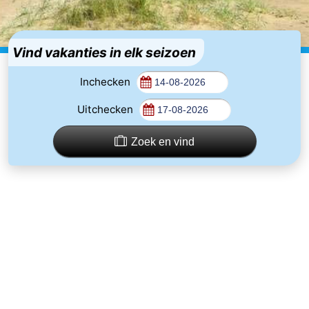
breakfasts)
Vakantiehuizen
-
Vind vakanties in elk seizoen
Beachside
Last
Inchecken
Uitchecken
minutes
Strand
Zien
Zoek en vind
&
Bezienswaardigheden
doen
-
Musea
-
Monumenten
-
Molens
Attracties