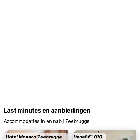
Sluis
-
Cadzand
-
Natuur
West-
Het
Vlaanderen
-
Zwin
Brugge
-
Gent
-
Ieper
De
Kust
-
Last minutes en aanbiedingen
Accommodaties in en nabij Zeebrugge
Natuur
-
Het
Knokke-
-
Hotel Monaco Zeebrugge
Vanaf €1.010