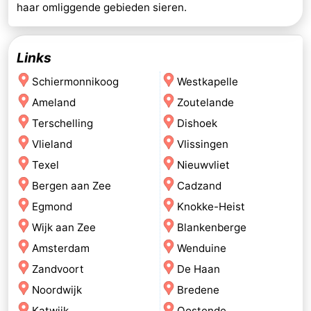
haar omliggende gebieden sieren.
Links
Schiermonnikoog
Westkapelle
Ameland
Zoutelande
Terschelling
Dishoek
Vlieland
Vlissingen
Texel
Nieuwvliet
Bergen aan Zee
Cadzand
Egmond
Knokke-Heist
Wijk aan Zee
Blankenberge
Amsterdam
Wenduine
Zandvoort
De Haan
Noordwijk
Bredene
Katwijk
Oostende