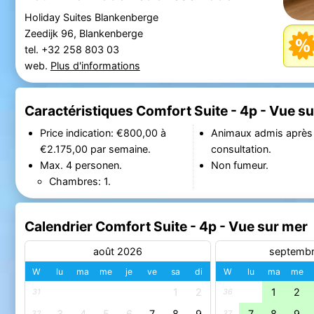
Holiday Suites Blankenberge
Zeedijk 96, Blankenberge
tel. +32 258 803 03
web.
Plus d'informations
Caractéristiques Comfort Suite - 4p - Vue s
Price indication: €800,00 à
Animaux admis après
€2.175,00 par semaine.
consultation.
Max. 4 personen.
Non fumeur.
Chambres: 1.
Calendrier Comfort Suite - 4p - Vue sur mer
août 2026
septemb
W
lu
ma
me
je
ve
sa
di
W
lu
ma
me
1
2
1
2
31
36
3
4
5
6
7
8
9
7
8
9
32
37