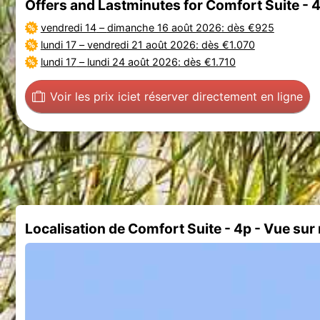
Offers and Lastminutes for Comfort Suite - 
vendredi 14
–
dimanche 16 août 2026
: dès €925
lundi 17
–
vendredi 21 août 2026
: dès €1.070
lundi 17
–
lundi 24 août 2026
: dès €1.710
Voir les prix ici
et réserver directement en ligne
Localisation de Comfort Suite - 4p - Vue sur