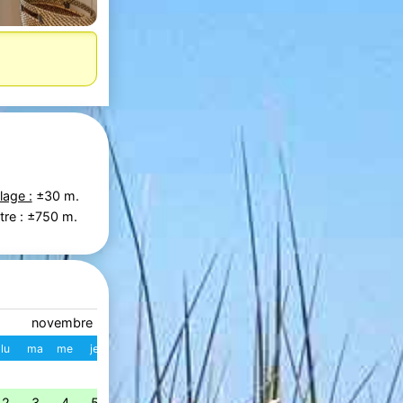
lage :
±30 m.
tre : ±750 m.
novembre 2026
décembre 2026
lu
ma
me
je
ve
sa
di
W
lu
ma
me
je
ve
s
1
1
2
3
4
49
2
3
4
5
6
7
8
7
8
9
10
11
1
50