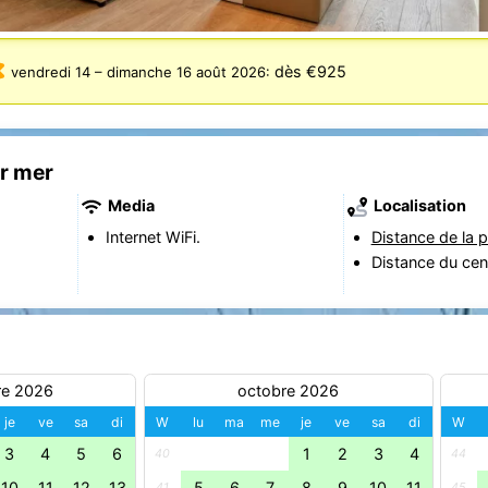
dès €925
vendredi 14
–
dimanche 16 août 2026
:
ur mer
Media
Localisation
Internet WiFi.
Distance de la p
Distance du cen
re 2026
octobre 2026
je
ve
sa
di
W
lu
ma
me
je
ve
sa
di
W
3
4
5
6
1
2
3
4
40
44
10
11
12
13
5
6
7
8
9
10
11
41
45