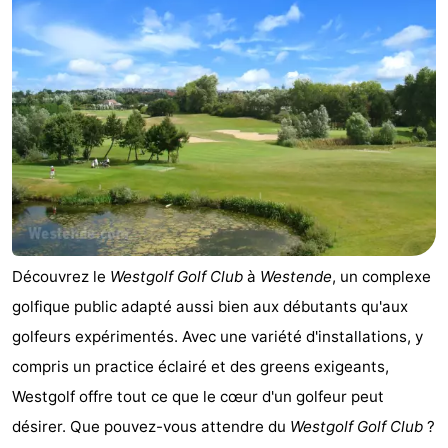
-
Beachside
Hôtels
Last
minutes
Plages
Voir
et
Lieux
Découvrez le
Westgolf Golf Club
à
Westende
, un complexe
faire
d'intérêt
-
golfique public adapté aussi bien aux débutants qu'aux
golfeurs expérimentés. Avec une variété d'installations, y
Musées
-
compris un practice éclairé et des greens exigeants,
Monuments
-
Westgolf offre tout ce que le cœur d'un golfeur peut
désirer. Que pouvez-vous attendre du
Westgolf Golf Club
?
Moulins
Attractions