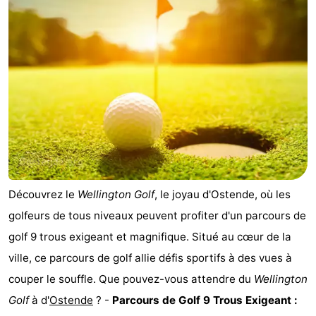
Stationnement
-
Tram
Croisière
du
terminal
Adresses
littoral
Médicales
Région
Zeeuws-
Vlaanderen
-
Découvrez le
Wellington Golf
, le joyau d'Ostende, où les
Nieuwvliet
-
golfeurs de tous niveaux peuvent profiter d'un parcours de
golf 9 trous exigeant et magnifique. Situé au cœur de la
Sluis
-
ville, ce parcours de golf allie défis sportifs à des vues à
Cadzand
-
couper le souffle. Que pouvez-vous attendre du
Wellington
Golf
à d'
Ostende
? -
Parcours de Golf 9 Trous Exigeant :
Nature
Flandre-