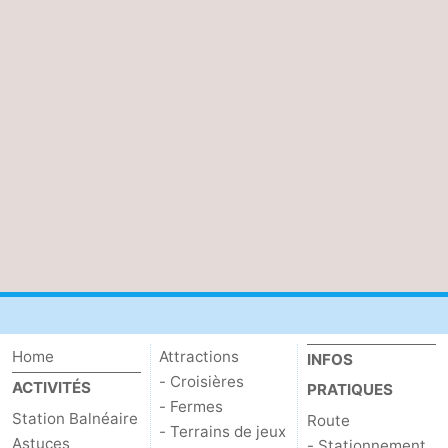
Home
Attractions
INFOS
- Croisières
ACTIVITÉS
PRATIQUES
- Fermes
Station Balnéaire
Route
- Terrains de jeux
Astuces
- Stationnement