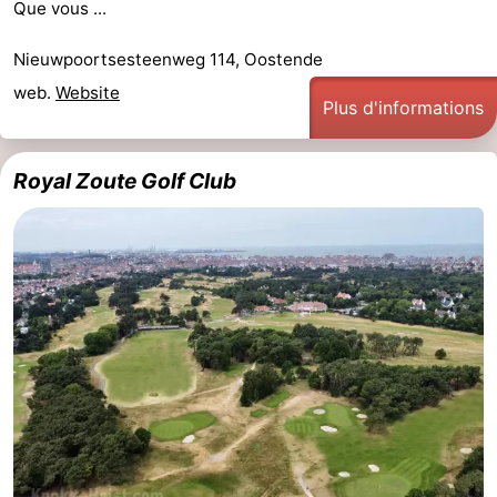
Que vous ...
Het
Occidentale
-
Nieuwpoortsesteenweg 114, Oostende
Zwin
Bruges
-
web.
Website
Plus d'informations
Gand
-
Royal Zoute Golf Club
Ypres
La
côte
-
Nature
-
Het
Knokke-
-
Zwin
Heist
Blankenberge
-
Wenduine
-
Le
-