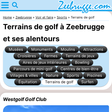
Home
Zeebrugge
Home
Zeebrugge
Voir et faire
Sports
Terrains de golf
Terrains de golf à Zeebrugge
Astuces
et ses alentours
Avec
Musées
Monuments
Moulins
Attractions
les
Passer
Croisières
Fermes
Terrains de jeux
enfants
la
Appartements
Aires de jeux intérieures
Bowling
Parcours de mini-golf
Centres de bien-être
nuit
-
Villages & villes
Nature
Sports
Piscines
Équitation
Terrains de golf
Surfen
Holiday
-
Suites
Seaside
Chambre
Westgolf Golf Club
Zeebrugge
Blankenberge
d'hôtes
Chaumières