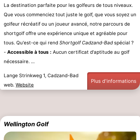
La destination parfaite pour les golfeurs de tous niveaux.
-
Que vous commenciez tout juste le golf, que vous soyez un
Piscines
-
golfeur récréatif ou un joueur avancé, notre parcours de
shortgolf offre une expérience unique et agréable pour
Équitation
-
tous. Qu'est-ce qui rend
Shortgolf Cadzand-Bad
spécial ?
Terrains
-
-
Accessible à tous :
Aucun certificat d'aptitude au golf
nécessaire. ...
de
Surfen
Boire
Lange Strinkweg 1, Cadzand-Bad
golf
et
Événements
Plus d'informations
web.
Website
manger
Pratiques
Forum
Route
Wellington Golf
-