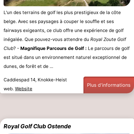
Coq
Bredene
-
L'un des terrains de golf les plus prestigieux de la côte
belge. Avec ses paysages à couper le souffle et ses
Ostende
-
fairways exigeants, ce club offre une expérience de golf
Middelkerke
-
inégalée. Que pouvez-vous attendre du
Royal Zoute Golf
Club
? -
Magnifique Parcours de Golf :
Le parcours de golf
Westende
Météo
est situé dans un environnement naturel exceptionnel de
Contact
dunes, de forêt et de ...
Caddiespad 14, Knokke-Heist
Plus d'informations
web.
Website
Royal Golf Club Ostende