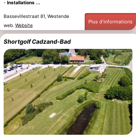
-
Installations ...
-
Bassevillestraat 81, Westende
Plus d'informations
Croisières
-
web.
Website
Fermes
-
Shortgolf Cadzand-Bad
Terrains
-
de
Aires
-
jeux
de
Bowling
-
jeux
Parcours
Centres
intérieures
de
de
Villages
mini-
bien-
&
Nature
golf
être
villes
Sports