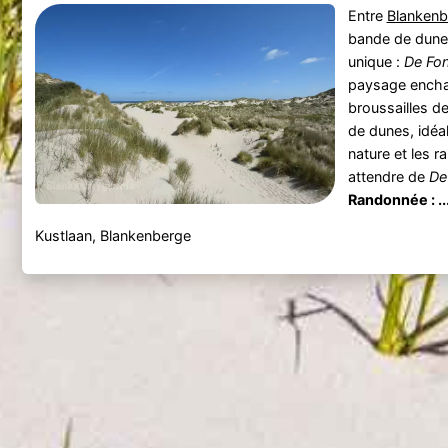
Entre
Blankenb
bande de dunes
unique :
De Fon
paysage encha
broussailles d
de dunes, idéa
nature et les 
attendre de
De
Randonnée : ..
Kustlaan, Blankenberge