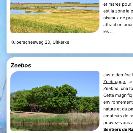
et mares pour le
est la zone la 
oiseaux de prai
attraction pour
les ...
Kuiperscheeweg 20, Uitkerke
Zeebos
Juste derrière 
Zeebrugge
, se
Zeebos
, une f
Cette magnifiqu
environnement p
nature et du pa
amateurs de ra
pouvez-vous a
Sentiers de R