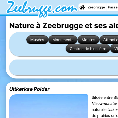
Zeebrugge
Passer
Nature à Zeebrugge
et ses al
Musées
Monuments
Moulins
Attracti
Centres de bien-être
Vi
Uitkerkse Polder
Située entre
Bl
Nieuwmunster
naturelle
Uitke
de prairies un