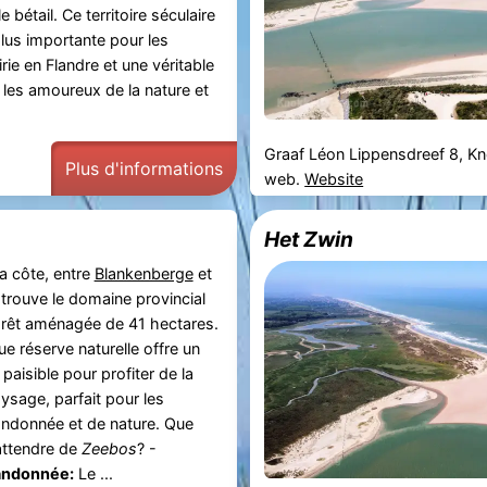
 bétail. Ce territoire séculaire
plus importante pour les
rie en Flandre et une véritable
 les amoureux de la nature et
Graaf Léon Lippensdreef 8, K
Plus d'informations
web.
Website
Het Zwin
la côte, entre
Blankenberge
et
 trouve le domaine provincial
orêt aménagée de 41 hectares.
e réserve naturelle offre un
aisible pour profiter de la
ysage, parfait pour les
ndonnée et de nature. Que
ttendre de
Zeebos
? -
andonnée:
Le ...