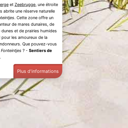
erge
et
Zeebrugge
, une étroite
 abrite une réserve naturelle
teintjes
. Cette zone offre un
nteur de mares dunaires, de
e dunes et de prairies humides
l pour les amoureux de la
randonneurs. Que pouvez-vous
 Fonteintjes
? -
Sentiers de
.
Plus d'informations