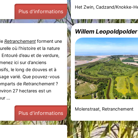
Het Zwin, Cadzand/Knokke-He
Plus d'informations
Willem Leopoldpolder
de
Retranchement
forment une
relle où l’histoire et la nature
 Entouré d’eau et de verdure,
enez ici sur d’anciens
sifs, le long de douves et à
sage varié. Que pouvez-vous
remparts de
Retranchement
?
nviron 27 hectares est un
ur ...
Molenstraat, Retranchement
Plus d'informations