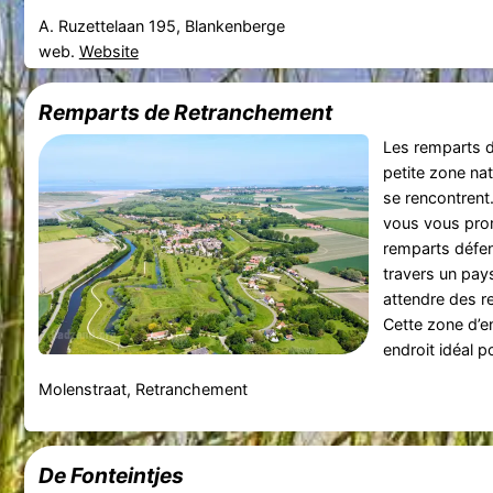
A. Ruzettelaan 195, Blankenberge
web.
Website
Remparts de Retranchement
Les remparts 
petite zone natu
se rencontrent.
vous vous prom
remparts défen
travers un pay
attendre des 
Cette zone d’e
endroit idéal po
Molenstraat, Retranchement
De Fonteintjes