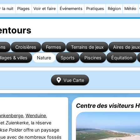
 la nuit
Plages
Voir et faire
Événements
Pratiques
Région
Météo
entours
ons
Croisières
Fermes
Terrains de jeux
Aires de jeux
llages & villes
Nature
Sports
Piscines
Équitation
Vue Carte
Centre des visiteurs 
ankenberge
,
Wenduine
,
et
Zuienkerke
, la réserve
rkse Polder
offre un paysage
ique avec de nombreux fossés