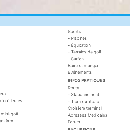
Sports
- Piscines
- Équitation
- Terrains de golf
- Surfen
Boire et manger
Événements
INFOS PRATIQUES
Route
jeux
- Stationnement
x intérieures
- Tram du littoral
Croisière terminal
 mini-golf
Adresses Médicales
en-être
Forum
es
EXCURSIONS