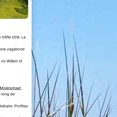
rèfle strié. La
 leste vagabond
 roi
Willem III
Molenstraat
,
e long de
néraire. Profitez