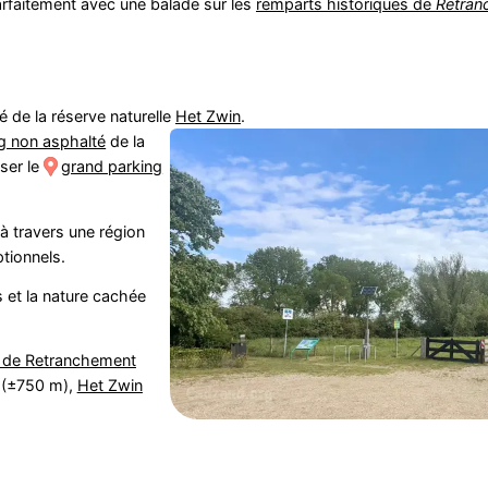
faitement avec une balade sur les
remparts historiques de
Retran
té de la réserve naturelle
Het Zwin
.
g non asphalté
de la
ser le
grand parking
 travers une région
tionnels.
s et la nature cachée
 de Retranchement
(±750 m),
Het Zwin