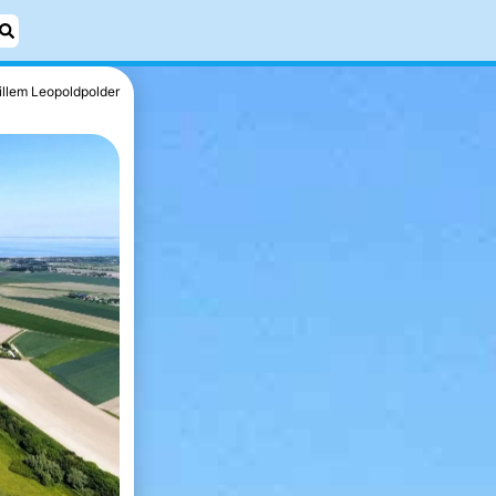
illem Leopoldpolder