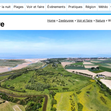
 la nuit
Plages
Voir et faire
Événements
Pratiques
Région
Météo
Home
Zeebrugge
Voir et faire
Nature
W
re