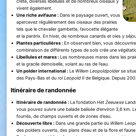
crêté, diverses libellules et de nombreux oiseaux y
vivent également.
Une riche avifaune :
Dans le paysage ouvert, vous
apercevez régulièrement des oiseaux des prairies
tels que le chevalier gambette, l’avocette élégante
et la perdrix. En hiver, de nombreux canards et oies y séjour
Plantes particulières :
En observant bien, vous découvrirez 
combinaison de différents types de sols crée une végétatio
Libellules et mares :
Les nombreuses mares dans les prairies
et la gracile demoiselle, volant au ras de l’eau.
Un polder international :
Le
Willem Leopoldpolder
se situe
des Pays-Bas et du roi
Leopold II
de Belgique. Depuis 2003,
Itinéraire de randonnée
Itinéraire de randonnée :
La fondation
Het Zeeuwse Land
vous pouvez suivre une balade balisée d’environ 3,6 km. L
fourrés, de champs ouverts et de zones d’eau.
Découverte libre :
Dans une grande partie du
Willem Leop
des polders ouverts, des plans d’eau et de la flore et faune