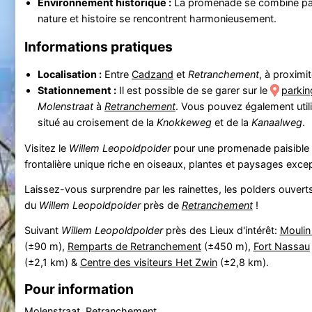
Environnement historique :
La promenade se combine par
nature et histoire se rencontrent harmonieusement.
Informations pratiques
Localisation :
Entre
Cadzand
et
Retranchement
, à proximi
Stationnement :
Il est possible de se garer sur le
parkin
Molenstraat
à
Retranchement
. Vous pouvez également utili
situé au croisement de la
Knokkeweg
et de la
Kanaalweg
.
Visitez le
Willem Leopoldpolder
pour une promenade paisible à
frontalière unique riche en oiseaux, plantes et paysages excep
Laissez-vous surprendre par les rainettes, les polders ouvert
du
Willem Leopoldpolder
près de
Retranchement
!
Suivant
Willem Leopoldpolder
près des Lieux d'intérêt:
Moulin
(±90 m),
Remparts de Retranchement
(±450 m),
Fort Nassau
(±2,1 km) &
Centre des visiteurs Het Zwin
(±2,8 km).
Pour information
Molenstraat, Retranchement