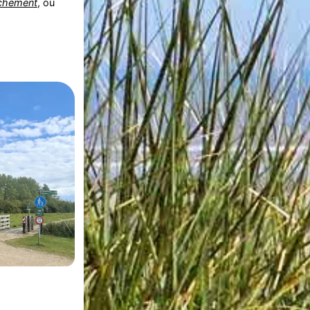
chement
, où