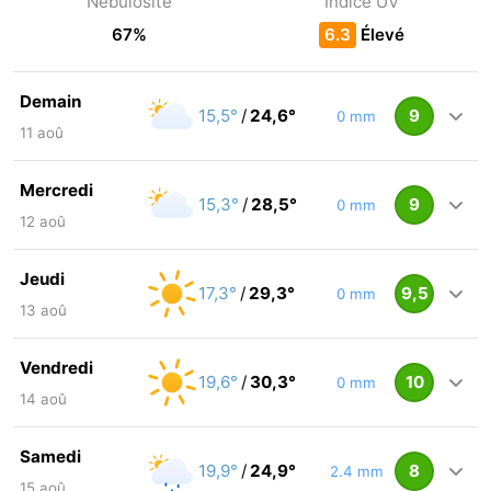
Nébulosité
Indice UV
67%
6.3
Élevé
Demain
15,5°
/
24,6°
9
0 mm
11 aoû
Nuit
Matin
Mercredi
15,3°
/
28,5°
9
0 mm
12 aoû
15,8°
Nuit
19,1°
Matin
Jeudi
17,3°
/
29,3°
9,5
0 mm
13 aoû
ressenti 14,2°
ressenti 16,8°
15,6°
Nuit
20,8°
Matin
Vendredi
Après-midi
Soir
19,6°
/
30,3°
10
0 mm
14 aoû
ressenti 12,5°
ressenti 18,3°
17,7°
Nuit
22,5°
Matin
Samedi
Après-midi
24,6°
20,8°
Soir
19,9°
/
24,9°
8
2.4 mm
15 aoû