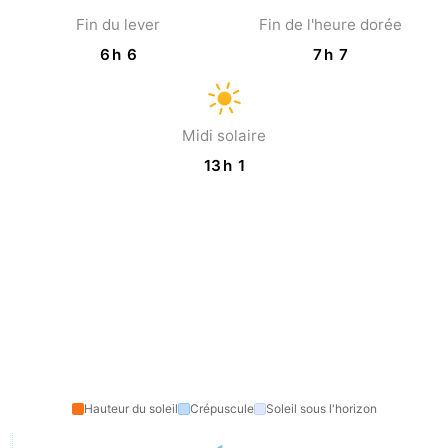
Fin du lever
Fin de l'heure dorée
Coq
Bredene
-
6 h 6
7 h 7
Ostende
-
Middelkerke
-
Midi solaire
13 h 1
Westende
Météo
Contact
Hauteur du soleil
Crépuscule
Soleil sous l'horizon