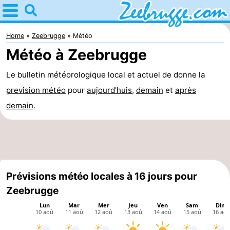
Home
Zeebrugge
Home
Zeebrugge
Météo
Météo à Zeebrugge
Astuces
Le bulletin météorologique local et actuel de donne la
Avec
prevision météo
pour
aujourd'huis
,
demain
et
après
les
Passer
demain
.
enfants
la
Appartements
nuit
-
Holiday
-
Prévisions météo locales à 16 jours pour
Zeebrugge
Suites
Seaside
Chambre
Zeebrugge
Blankenberge
d'hôtes
Chaumières