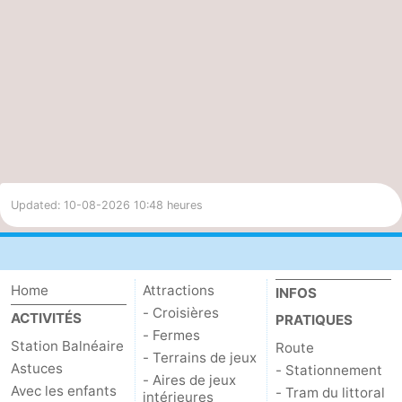
Nébulosité
Indice UV
70%
5.2
Modéré
Updated: 10-08-2026 10:48 heures
Home
Attractions
INFOS
- Croisières
ACTIVITÉS
PRATIQUES
- Fermes
Station Balnéaire
Route
- Terrains de jeux
Astuces
- Stationnement
- Aires de jeux
Avec les enfants
- Tram du littoral
intérieures