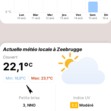
-
Croisières
-
Fermes
-
Terrains
-
Actuelle météo locale à Zeebrugge
de
Aires
-
Couvert
jeux
de
Bowling
-
22,1°
C
jeux
Parcours
Centres
Min: 16,9°C
Max: 23,1°C
intérieures
de
de
Villages
mini-
bien-
&
Nature
Petite brise
Indice UV
3, NNO
3.2
Modéré
golf
être
villes
Sports