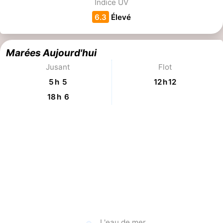
Indice UV
6.3
Élevé
Marées Aujourd'hui
Jusant
Flot
5 h 5
12 h 12
18 h 6
L'eau de mer