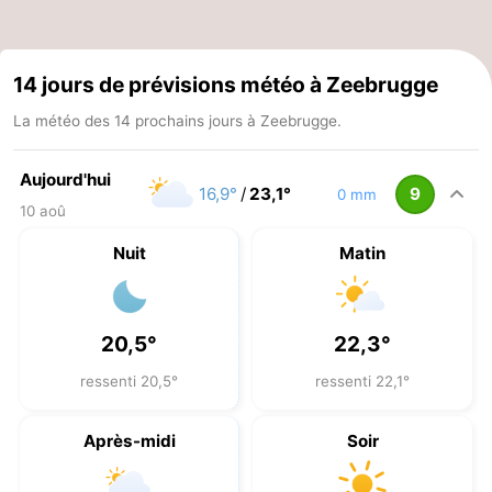
14 jours de prévisions météo à Zeebrugge
La météo des 14 prochains jours à Zeebrugge.
Aujourd'hui
16,9°
/
23,1°
9
0 mm
10 aoû
Nuit
Matin
20,5°
22,3°
ressenti 20,5°
ressenti 22,1°
Après-midi
Soir