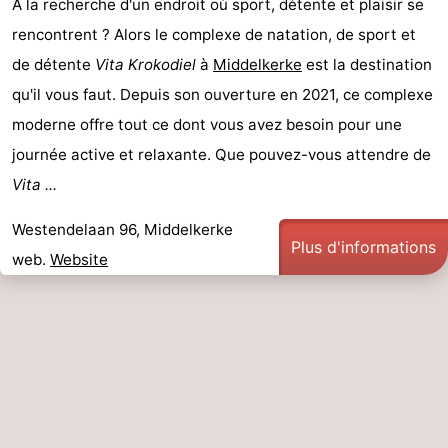
À la recherche d'un endroit où sport, détente et plaisir se
Coq
Bredene
-
rencontrent ? Alors le complexe de natation, de sport et
de détente
Vita Krokodiel
à
Middelkerke
est la destination
Ostende
-
qu'il vous faut. Depuis son ouverture en 2021, ce complexe
Middelkerke
-
moderne offre tout ce dont vous avez besoin pour une
journée active et relaxante. Que pouvez-vous attendre de
Westende
Météo
Vita ...
Contact
Westendelaan 96, Middelkerke
Plus d'informations
web.
Website