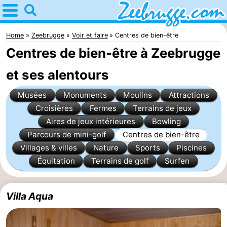
Home
Zeebrugge
Home
Zeebrugge
Voir et faire
Centres de bien-être
Centres de bien-être à Zeebrugge
Astuces
et ses alentours
Avec
Musées
Monuments
Moulins
Attractions
les
Passer
Croisières
Fermes
Terrains de jeux
Aires de jeux intérieures
Bowling
enfants
la
Appartements
Parcours de mini-golf
Centres de bien-être
Villages & villes
Nature
Sports
Piscines
nuit
-
Équitation
Terrains de golf
Surfen
Holiday
-
Suites
Seaside
Chambre
Villa Aqua
Zeebrugge
Blankenberge
d'hôtes
Chaumières