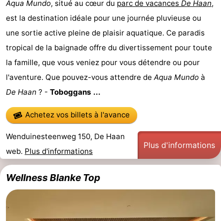
Aqua Mundo
, situé au cœur du
parc de vacances
De Haan
,
-
est la destination idéale pour une journée pluvieuse ou
une sortie active pleine de plaisir aquatique. Ce paradis
Piscines
-
tropical de la baignade offre du divertissement pour toute
Équitation
-
la famille, que vous veniez pour vous détendre ou pour
l'aventure. Que pouvez-vous attendre de
Aqua Mundo
à
Terrains
-
De Haan
? -
Toboggans ...
de
Surfen
Boire
Achetez vos billets à l'avance
golf
et
Événements
Wenduinesteenweg 150, De Haan
Plus d'informations
manger
Pratiques
web.
Plus d'informations
Forum
Wellness Blanke Top
Route
-