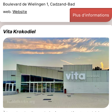
Boulevard de Wielingen 1, Cadzand-Bad
Het
Occidentale
-
web.
Website
Plus d'informations
Zwin
Bruges
-
Gand
-
Vita Krokodiel
Ypres
La
côte
-
Nature
-
Het
Knokke-
-
Zwin
Heist
Blankenberge
-
Wenduine
-
Le
-