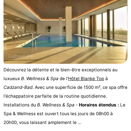
Stationnement
-
Tram
Croisière
du
terminal
Adresses
littoral
Médicales
Région
Zeeuws-
Découvrez la détente et le bien-être exceptionnels au
Vlaanderen
-
luxueux
B. Wellness & Spa
de l'
Hôtel Blanke Top
à
Cadzand-Bad
. Avec une superficie de 1500 m², ce spa offre
Nieuwvliet
-
l'échappatoire parfaite de la routine quotidienne.
Sluis
-
Installations du
B. Wellness & Spa
-
Horaires étendus :
Le
Spa & Wellness est ouvert tous les jours de 08h00 à
Cadzand
-
20h00, vous laissant amplement le ...
Nature
Flandre-