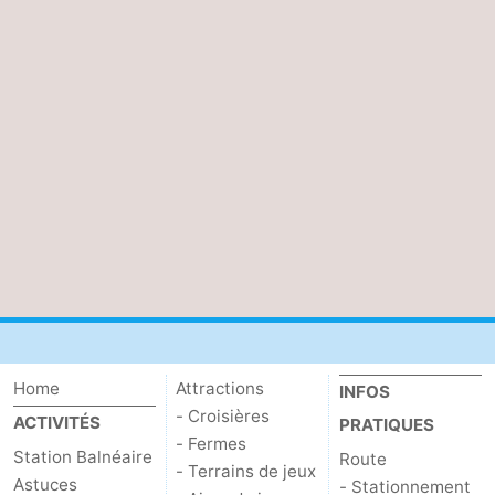
Home
Attractions
INFOS
- Croisières
ACTIVITÉS
PRATIQUES
- Fermes
Station Balnéaire
Route
- Terrains de jeux
Astuces
- Stationnement