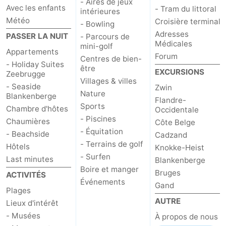
- Aires de jeux
Avec les enfants
- Tram du littoral
intérieures
Météo
Croisière terminal
- Bowling
Adresses
PASSER LA NUIT
- Parcours de
Médicales
mini-golf
Appartements
Forum
Centres de bien-
- Holiday Suites
être
EXCURSIONS
Zeebrugge
Villages & villes
- Seaside
Zwin
Nature
Blankenberge
Flandre-
Sports
Chambre d'hôtes
Occidentale
- Piscines
Chaumières
Côte Belge
- Équitation
- Beachside
Cadzand
- Terrains de golf
Hôtels
Knokke-Heist
- Surfen
Last minutes
Blankenberge
Boire et manger
Bruges
ACTIVITÉS
Événements
Gand
Plages
AUTRE
Lieux d'intérêt
- Musées
À propos de nous