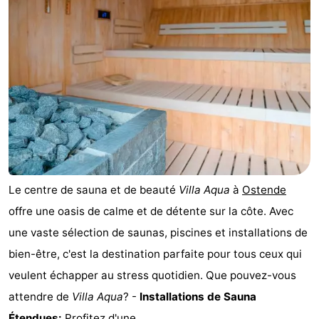
-
Beachside
Hôtels
Last
minutes
Plages
Voir
et
Lieux
Le centre de sauna et de beauté
Villa Aqua
à
Ostende
faire
d'intérêt
-
offre une oasis de calme et de détente sur la côte. Avec
une vaste sélection de saunas, piscines et installations de
Musées
-
bien-être, c'est la destination parfaite pour tous ceux qui
Monuments
-
veulent échapper au stress quotidien. Que pouvez-vous
attendre de
Villa Aqua
? -
Installations de Sauna
Moulins
Attractions
Étendues:
Profitez d'une ...