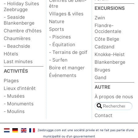
Centres de bien-
- Holiday Suites
être
EXCURSIONS
Zeebrugge
Villages & villes
- Seaside
Zwin
Nature
Blankenberge
Flandre-
Sports
Chambre d'hôtes
Occidentale
- Piscines
Chaumières
Côte Belge
- Équitation
- Beachside
Cadzand
- Terrains de golf
Hôtels
Knokke-Heist
- Surfen
Last minutes
Blankenberge
Boire et manger
Bruges
ACTIVITÉS
Événements
Gand
Plages
AUTRE
Lieux d'intérêt
- Musées
À propos de nous
- Monuments
- Moulins
Contact
Zeebrugge.com est une société privée et ne fait pas partie d'une
municipalité ou d'un gouvernement