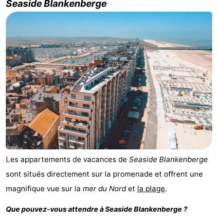
Seaside Blankenberge
-
Beachside
Hôtels
Last
minutes
Plages
Voir
et
Lieux
faire
d'intérêt
-
Les appartements de vacances de
Seaside Blankenberge
Musées
-
sont situés directement sur la promenade et offrent une
Monuments
-
magnifique vue sur la
mer du Nord
et
la plage
.
Moulins
Attractions
Que pouvez-vous attendre à
Seaside Blankenberge
?