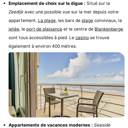
Emplacement de choix sur la digue :
Situé sur la
-
Zeedijk
avec une possible vue sur la mer depuis votre
appartement.
La plage
, les bars de
plage
conviviaux, la
Croisières
-
jetée
, le
port de plaisance
et le centre de
Blankenberge
Fermes
-
sont tous accessibles à pied. Le
casino
se trouve
également à environ 400 mètres.
Terrains
-
de
Aires
-
jeux
de
Bowling
-
jeux
Parcours
Centres
intérieures
de
de
Villages
mini-
bien-
&
Nature
golf
être
villes
Sports
Appartements de vacances modernes :
Seaside