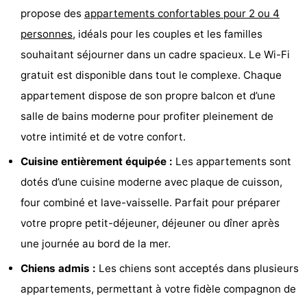
propose des
appartements confortables pour 2 ou 4
-
personnes
, idéals pour les couples et les familles
Piscines
-
souhaitant séjourner dans un cadre spacieux. Le Wi-Fi
gratuit est disponible dans tout le complexe. Chaque
Équitation
-
appartement dispose de son propre balcon et d’une
Terrains
-
salle de bains moderne pour profiter pleinement de
votre intimité et de votre confort.
de
Surfen
Boire
Cuisine entièrement équipée :
Les appartements sont
golf
et
Événements
dotés d’une cuisine moderne avec plaque de cuisson,
four combiné et lave-vaisselle. Parfait pour préparer
manger
Pratiques
votre propre petit-déjeuner, déjeuner ou dîner après
Forum
une journée au bord de la mer.
Route
Chiens admis :
Les chiens sont acceptés dans plusieurs
appartements, permettant à votre fidèle compagnon de
-