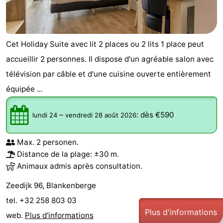
Coq
Bredene
-
Ostende
-
Cet Holiday Suite avec lit 2 places ou 2 lits 1 place peut
accueillir 2 personnes. Il dispose d'un agréable salon avec
Middelkerke
-
télévision par câble et d'une cuisine ouverte entièrement
Westende
Météo
équipée ...
Contact
–
:
dès €590
lundi 24
vendredi 28 août 2026
Max. 2 personen.
Distance de la plage: ±30 m.
Animaux admis après consultation.
Zeedijk 96, Blankenberge
tel. +32 258 803 03
Plus d'informations
web.
Plus d'informations