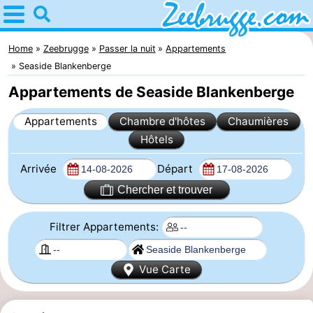
Home
Zeebrugge
Home
Zeebrugge
Passer la nuit
Appartements
Seaside Blankenberge
Astuces
Appartements de Seaside Blankenberge
Avec
Appartements
Chambre d'hôtes
Chaumières
Hôtels
les
Passer
Arrivée
Départ
enfants
la
Appartements
Chercher et trouver
nuit
-
Filtrer Appartements:
Holiday
-
Suites
Seaside
Chambre
Vue Carte
Zeebrugge
Blankenberge
d'hôtes
Chaumières