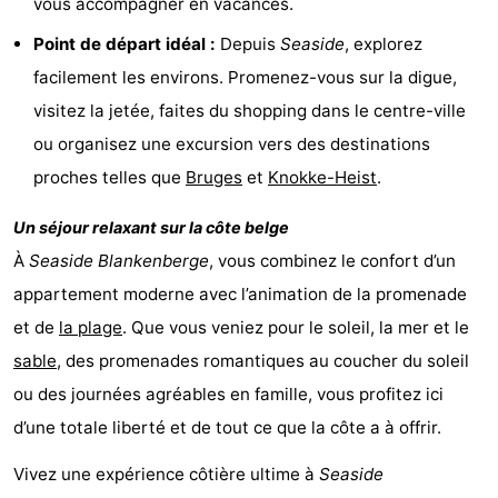
vous accompagner en vacances.
Stationnement
-
Point de départ idéal :
Depuis
Seaside
, explorez
facilement les environs. Promenez-vous sur la digue,
Tram
Croisière
visitez la jetée, faites du shopping dans le centre-ville
du
terminal
Adresses
ou organisez une excursion vers des destinations
proches telles que
Bruges
et
Knokke-Heist
.
littoral
Médicales
Région
Un séjour relaxant sur la côte belge
Zeeuws-
À
Seaside Blankenberge
, vous combinez le confort d’un
Vlaanderen
-
appartement moderne avec l’animation de la promenade
et de
la plage
. Que vous veniez pour le soleil, la mer et le
Nieuwvliet
-
sable
, des promenades romantiques au coucher du soleil
Sluis
-
ou des journées agréables en famille, vous profitez ici
d’une totale liberté et de tout ce que la côte a à offrir.
Cadzand
-
Vivez une expérience côtière ultime à
Seaside
Nature
Flandre-