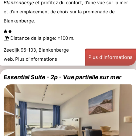
Blankenberge
et profitez du confort, d’une vue sur la mer
Het
Occidentale
-
et d’un emplacement de choix sur la promenade de
Blankenberge
.
Zwin
Bruges
-
Gand
-
Distance de la plage: ±100 m.
Zeedijk 96-103, Blankenberge
Ypres
La
Plus d'informations
web.
Plus d'informations
côte
-
Essential Suite - 2p - Vue partielle sur mer
Nature
-
Het
Knokke-
-
Zwin
Heist
Blankenberge
-
Wenduine
-
Le
-