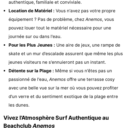
authentique, familiale et conviviale.
-
Location de Matériel :
Vous n'avez pas votre propre
équipement ? Pas de problème, chez
Anemos
, vous
Croisières
-
pouvez louer tout le matériel nécessaire pour une
Fermes
-
journée sur ou dans l'eau.
Pour les Plus Jeunes :
Une aire de jeux, une rampe de
Terrains
-
skate et un mur d'escalade assurent que même les plus
de
Aires
-
jeunes visiteurs ne s'ennuieront pas un instant.
Détente sur la Plage :
Même si vous n'êtes pas un
jeux
de
Bowling
-
passionné de l'eau,
Anemos
offre une terrasse cosy
jeux
Parcours
Centres
avec une belle vue sur la mer où vous pouvez profiter
d'un verre et du sentiment exotique de la plage entre
intérieures
de
de
Villages
les dunes.
mini-
bien-
&
Nature
Vivez l'Atmosphère Surf Authentique au
golf
être
villes
Sports
Beachclub
Anemos