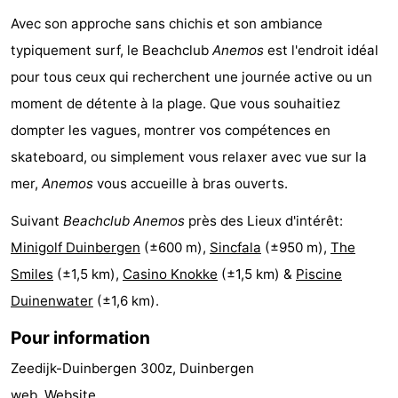
Avec son approche sans chichis et son ambiance
-
typiquement surf, le Beachclub
Anemos
est l'endroit idéal
Piscines
-
pour tous ceux qui recherchent une journée active ou un
moment de détente à la plage. Que vous souhaitiez
Équitation
-
dompter les vagues, montrer vos compétences en
Terrains
-
skateboard, ou simplement vous relaxer avec vue sur la
mer,
Anemos
vous accueille à bras ouverts.
de
Surfen
Boire
Suivant
Beachclub Anemos
près des Lieux d'intérêt:
golf
et
Événements
Minigolf Duinbergen
(±600 m),
Sincfala
(±950 m),
The
manger
Pratiques
Smiles
(±1,5 km),
Casino Knokke
(±1,5 km) &
Piscine
Duinenwater
(±1,6 km).
Forum
Pour information
Route
Zeedijk-Duinbergen 300z, Duinbergen
-
web.
Website