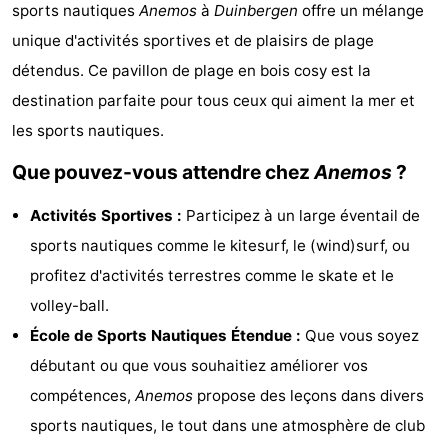
sports nautiques
Anemos
à
Duinbergen
offre un mélange
-
unique d'activités sportives et de plaisirs de plage
Beachside
Hôtels
détendus. Ce pavillon de plage en bois cosy est la
destination parfaite pour tous ceux qui aiment la mer et
Last
les sports nautiques.
minutes
Plages
Que pouvez-vous attendre chez
Anemos
?
Voir
Activités Sportives :
Participez à un large éventail de
sports nautiques comme le kitesurf, le (wind)surf, ou
et
Lieux
profitez d'activités terrestres comme le skate et le
faire
d'intérêt
-
volley-ball.
École de Sports Nautiques Étendue :
Que vous soyez
Musées
-
débutant ou que vous souhaitiez améliorer vos
Monuments
-
compétences,
Anemos
propose des leçons dans divers
sports nautiques, le tout dans une atmosphère de club
Moulins
Attractions