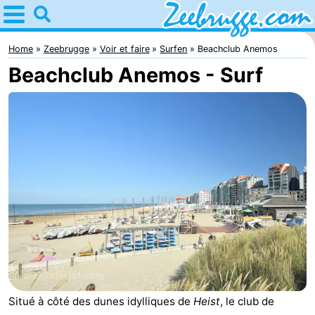
Home
Zeebrugge
Home
Zeebrugge
Voir et faire
Surfen
Beachclub Anemos
Beachclub Anemos - Surf
Astuces
Avec
les
Passer
enfants
la
Appartements
nuit
-
Holiday
-
Suites
Seaside
Chambre
Zeebrugge
Blankenberge
d'hôtes
Chaumières
Situé à côté des dunes idylliques de
Heist
, le club de