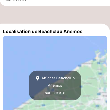
Stationnement
-
Tram
Croisière
du
terminal
Adresses
Localisation de Beachclub Anemos
littoral
Médicales
Région
Zeeuws-
Vlaanderen
-
Nieuwvliet
-
Afficher Beachclub
Sluis
-
Anemos
sur la carte
Cadzand
-
Nature
Flandre-