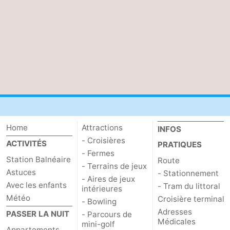
Coq
Bredene
-
Ostende
-
Middelkerke
-
Westende
Météo
Contact
Home
Attractions
INFOS
- Croisières
ACTIVITÉS
PRATIQUES
- Fermes
Station Balnéaire
Route
- Terrains de jeux
Astuces
- Stationnement
- Aires de jeux
Avec les enfants
- Tram du littoral
intérieures
Météo
Croisière terminal
- Bowling
Adresses
PASSER LA NUIT
- Parcours de
Médicales
mini-golf
Appartements