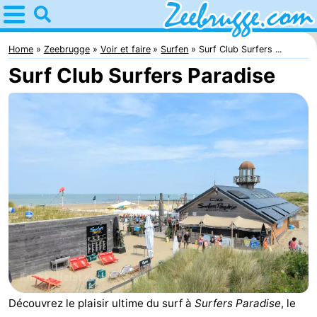
Home
Zeebrugge
Home
Zeebrugge
Voir et faire
Surfen
Surf Club Surfers ...
Surf Club Surfers Paradise
Astuces
Avec
les
Passer
enfants
la
Appartements
nuit
-
Holiday
-
Suites
Seaside
Chambre
Zeebrugge
Blankenberge
d'hôtes
Chaumières
Découvrez le plaisir ultime du surf à
Surfers Paradise
, le