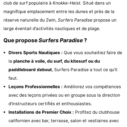
club de surf populaire à
Knokke-Heist
. Situé dans un
-
magnifique emplacement entre les dunes et près de la
Beachside
Hôtels
réserve naturelle du Zwin,
Surfers Paradise
propose un
large éventail d'activités nautiques et de plage.
Last
Que propose
Surfers Paradise
?
minutes
Plages
Divers Sports Nautiques :
Que vous souhaitiez faire de
Voir
la
planche à voile, du surf, du kitesurf ou du
paddleboard debout
, Surfers Paradise a tout ce qu'il
et
Lieux
faut.
faire
d'intérêt
-
Leçons Professionnelles :
Améliorez vos compétences
avec des leçons privées ou en groupe sous la direction
Musées
-
d'instructeurs certifiés et enthousiastes.
Monuments
-
Installations de Premier Choix :
Profitez du clubhouse
californien avec bar, terrasse, salon et vestiaires avec
Moulins
Attractions