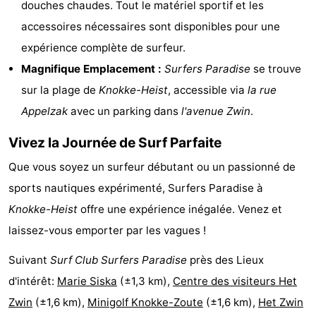
douches chaudes. Tout le matériel sportif et les
-
accessoires nécessaires sont disponibles pour une
expérience complète de surfeur.
Croisières
-
Magnifique Emplacement :
Surfers Paradise
se trouve
Fermes
-
sur la plage de
Knokke-Heist
, accessible via
la rue
Appelzak
avec un parking dans
l'avenue Zwin
.
Terrains
-
Vivez la Journée de Surf Parfaite
de
Aires
-
Que vous soyez un surfeur débutant ou un passionné de
jeux
de
Bowling
-
sports nautiques expérimenté, Surfers Paradise à
jeux
Parcours
Centres
Knokke-Heist
offre une expérience inégalée. Venez et
laissez-vous emporter par les vagues !
intérieures
de
de
Villages
Suivant
Surf Club Surfers Paradise
près des Lieux
mini-
bien-
&
Nature
d'intérêt:
Marie Siska
(±1,3 km),
Centre des visiteurs Het
Zwin
(±1,6 km),
Minigolf Knokke-Zoute
(±1,6 km),
Het Zwin
golf
être
villes
Sports