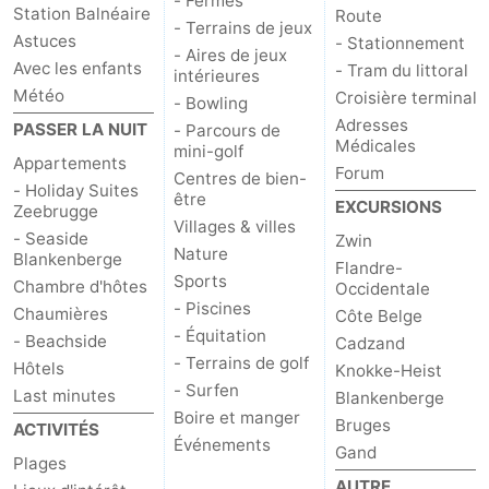
- Fermes
Station Balnéaire
Route
- Terrains de jeux
Coq
Bredene
-
Astuces
- Stationnement
- Aires de jeux
Avec les enfants
- Tram du littoral
intérieures
Ostende
-
Météo
Croisière terminal
- Bowling
Adresses
PASSER LA NUIT
- Parcours de
Middelkerke
-
Médicales
mini-golf
Appartements
Forum
Centres de bien-
Westende
Météo
- Holiday Suites
être
EXCURSIONS
Zeebrugge
Villages & villes
Contact
- Seaside
Zwin
Nature
Blankenberge
Flandre-
Sports
Chambre d'hôtes
Occidentale
- Piscines
Chaumières
Côte Belge
- Équitation
- Beachside
Cadzand
- Terrains de golf
Hôtels
Knokke-Heist
- Surfen
Last minutes
Blankenberge
Boire et manger
Bruges
ACTIVITÉS
Événements
Gand
Plages
AUTRE