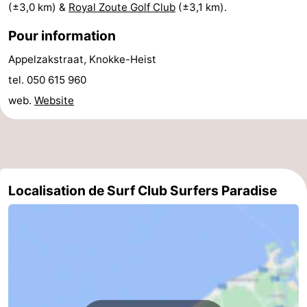
(±3,0 km) &
Royal Zoute Golf Club
(±3,1 km).
-
Pour information
Piscines
-
Appelzakstraat, Knokke-Heist
tel. 050 615 960
Équitation
-
web.
Website
Terrains
-
de
Surfen
Boire
golf
et
Événements
Localisation de Surf Club Surfers Paradise
manger
Pratiques
Forum
Route
-