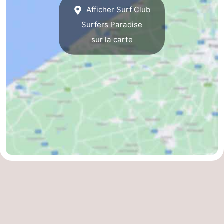
Afficher Surf Club
Stationnement
-
Surfers Paradise
Tram
Croisière
sur la carte
du
terminal
Adresses
littoral
Médicales
Région
Zeeuws-
Vlaanderen
-
Nieuwvliet
-
Sluis
-
Cadzand
-
Nature
Flandre-