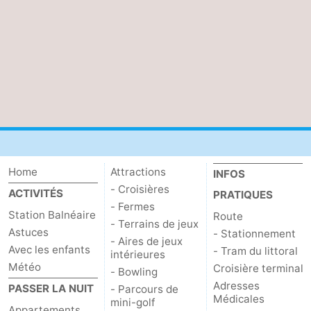
Het
Occidentale
-
Zwin
Bruges
-
Gand
-
Ypres
La
côte
-
Home
Attractions
INFOS
Nature
-
- Croisières
ACTIVITÉS
PRATIQUES
- Fermes
Het
Knokke-
-
Station Balnéaire
Route
- Terrains de jeux
Astuces
- Stationnement
Zwin
Heist
Blankenberge
-
- Aires de jeux
Avec les enfants
- Tram du littoral
intérieures
Météo
Croisière terminal
- Bowling
Wenduine
-
Adresses
PASSER LA NUIT
- Parcours de
Médicales
mini-golf
Le
-
Appartements