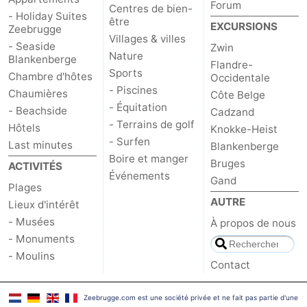
Forum
Centres de bien-
- Holiday Suites
être
Coq
Bredene
-
EXCURSIONS
Zeebrugge
Villages & villes
- Seaside
Zwin
Ostende
-
Nature
Blankenberge
Flandre-
Sports
Chambre d'hôtes
Occidentale
Middelkerke
-
- Piscines
Chaumières
Côte Belge
- Équitation
- Beachside
Cadzand
Westende
Météo
- Terrains de golf
Hôtels
Knokke-Heist
- Surfen
Last minutes
Blankenberge
Contact
Boire et manger
Bruges
ACTIVITÉS
Événements
Gand
Plages
AUTRE
Lieux d'intérêt
- Musées
À propos de nous
- Monuments
- Moulins
Contact
Zeebrugge.com est une société privée et ne fait pas partie d'une