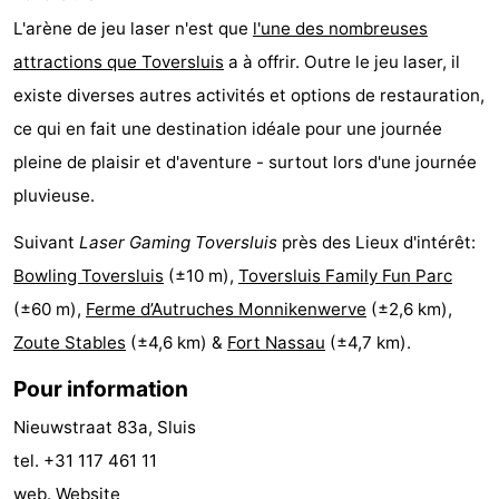
L'arène de jeu laser n'est que
l'une des nombreuses
-
attractions que Toversluis
a à offrir. Outre le jeu laser, il
Croisières
-
existe diverses autres activités et options de restauration,
ce qui en fait une destination idéale pour une journée
Fermes
-
pleine de plaisir et d'aventure - surtout lors d'une journée
Terrains
-
pluvieuse.
de
Aires
-
Suivant
Laser Gaming Toversluis
près des Lieux d'intérêt:
Bowling Toversluis
(±10 m),
Toversluis Family Fun Parc
jeux
de
Bowling
-
(±60 m),
Ferme d’Autruches Monnikenwerve
(±2,6 km),
jeux
Parcours
Centres
Zoute Stables
(±4,6 km) &
Fort Nassau
(±4,7 km).
intérieures
de
de
Villages
Pour information
Nieuwstraat 83a, Sluis
mini-
bien-
&
Nature
tel. +31 117 461 11
golf
être
villes
Sports
web.
Website