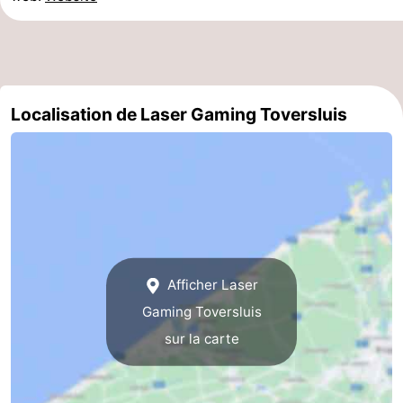
-
Piscines
-
Équitation
-
Localisation de Laser Gaming Toversluis
Terrains
-
de
Surfen
Boire
golf
et
Événements
manger
Pratiques
Afficher Laser
Forum
Gaming Toversluis
sur la carte
Route
-