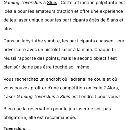
Gaming Toversluis
à
Sluis
! Cette attraction palpitante est
-
idéale pour les amateurs d'action et offre une expérience
de jeu laser unique pour les participants âgés de 8 ans et
Beachside
Hôtels
plus.
Last
Dans un labyrinthe sombre, les participants chassent leur
minutes
Plages
adversaire avec un pistolet laser à la main. Chaque tir
réussi rapporte des points, mais le second objectif est
Voir
bien sûr de ne pas être touché soi-même.
et
Lieux
Vous recherchez un endroit où l'adrénaline coule et où
faire
d'intérêt
-
vous pouvez profiter d'une compétition amicale ? Alors,
Laser Gaming Toversluis
à
Sluis
est l'endroit pour vous !
Musées
-
Bien que la réservation pour le jeu laser ne soit pas
Monuments
-
obligatoire, elle est recommandée.
Moulins
Attractions
Toversluis