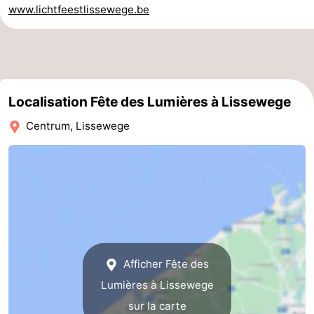
www.lichtfeestlissewege.be
Het
Occidentale
-
Zwin
Bruges
-
Gand
-
Localisation Fête des Lumières à Lissewege
Ypres
La
Centrum, Lissewege
côte
-
Nature
-
Het
Knokke-
-
Zwin
Heist
Blankenberge
-
Afficher Fête des
Wenduine
-
Lumières à Lissewege
sur la carte
Le
-