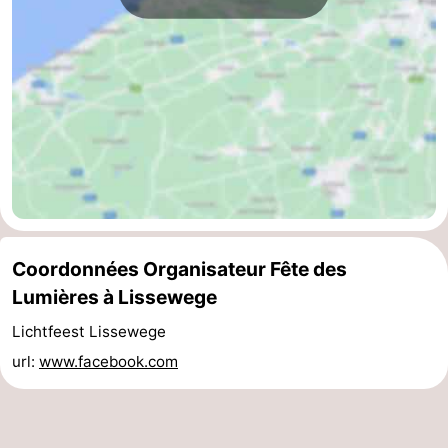
Coq
Bredene
-
Ostende
-
Middelkerke
-
Westende
Météo
Contact
Coordonnées Organisateur Fête des
Lumières à Lissewege
Lichtfeest Lissewege
url:
www.facebook.com