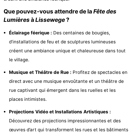
-
Que pouvez-vous attendre de la
Fête des
Lumières
à
Lissewege
?
Croisières
-
Éclairage féerique :
Des centaines de bougies,
Fermes
-
d’installations de feu et de sculptures lumineuses
Terrains
-
créent une ambiance unique et chaleureuse dans tout
le village.
de
Aires
-
Musique et Théâtre de Rue :
Profitez de spectacles en
jeux
de
Bowling
-
direct avec une musique envoûtante et un théâtre de
jeux
Parcours
Centres
rue captivant qui émergent dans les ruelles et les
places intimistes.
intérieures
de
de
Villages
Projections Vidéo et Installations Artistiques :
mini-
bien-
&
Nature
Découvrez des projections impressionnantes et des
golf
être
villes
Sports
œuvres d’art qui transforment les rues et les bâtiments