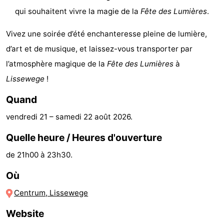
qui souhaitent vivre la magie de la
Fête des Lumières
.
Stationnement
-
Vivez une soirée d’été enchanteresse pleine de lumière,
Tram
Croisière
d’art et de musique, et laissez-vous transporter par
du
terminal
Adresses
l’atmosphère magique de la
Fête des Lumières
à
Lissewege
!
littoral
Médicales
Région
Quand
Zeeuws-
vendredi 21
–
samedi 22 août 2026
.
Vlaanderen
-
Quelle heure / Heures d'ouverture
Nieuwvliet
-
de 21h00 à 23h30.
Sluis
-
Où
Centrum, Lissewege
Cadzand
-
Website
Nature
Flandre-