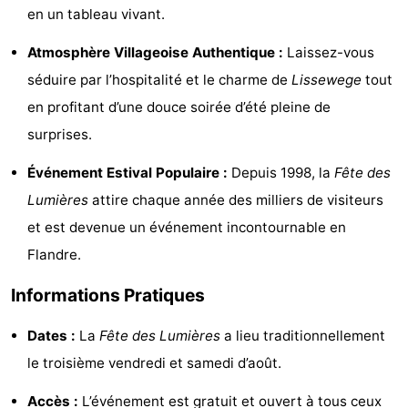
en un tableau vivant.
-
Atmosphère Villageoise Authentique :
Laissez-vous
Piscines
-
séduire par l’hospitalité et le charme de
Lissewege
tout
en profitant d’une douce soirée d’été pleine de
Équitation
-
surprises.
Terrains
-
Événement Estival Populaire :
Depuis 1998, la
Fête des
de
Surfen
Boire
Lumières
attire chaque année des milliers de visiteurs
et est devenue un événement incontournable en
golf
et
Événements
Flandre.
manger
Pratiques
Informations Pratiques
Forum
Dates :
La
Fête des Lumières
a lieu traditionnellement
Route
le troisième vendredi et samedi d’août.
-
Accès :
L’événement est gratuit et ouvert à tous ceux