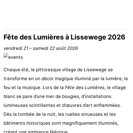
-
Beachside
Hôtels
Last
Fête des Lumières à Lissewege 2026
minutes
Plages
vendredi 21
–
samedi 22 août 2026
Voir
Chaque été, le pittoresque village de
Lissewege
se
et
Lieux
transforme en un décor magique illuminé par la lumière, le
feu et la musique. Lors de la
faire
d'intérêt
-
Fête des Lumières
, le village
blanc se pare d’une mer de bougies, d’installations
Musées
-
lumineuses scintillantes et d’œuvres d’art enflammées.
Dès la tombée de la nuit, les ruelles sinueuses et les
Monuments
-
bâtiments historiques sont magnifiquement illuminés,
Moulins
Attractions
créant une ambiance féérique.