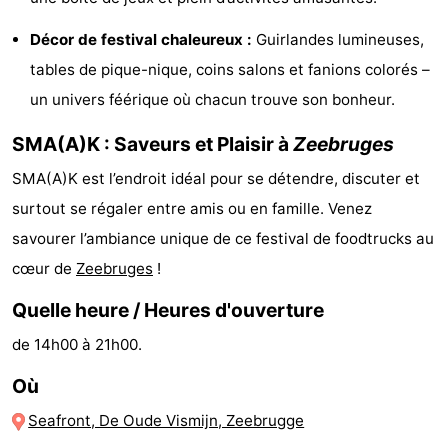
-
Décor de festival chaleureux :
Guirlandes lumineuses,
tables de pique-nique, coins salons et fanions colorés –
Piscines
-
un univers féérique où chacun trouve son bonheur.
Équitation
-
SMA(A)K : Saveurs et Plaisir à
Zeebruges
Terrains
-
SMA(A)K est l’endroit idéal pour se détendre, discuter et
de
Surfen
Boire
surtout se régaler entre amis ou en famille. Venez
savourer l’ambiance unique de ce festival de foodtrucks au
golf
et
Événements
cœur de
Zeebruges
!
manger
Pratiques
Quelle heure / Heures d'ouverture
Forum
de 14h00 à 21h00.
Où
Route
Seafront, De Oude Vismijn, Zeebrugge
-