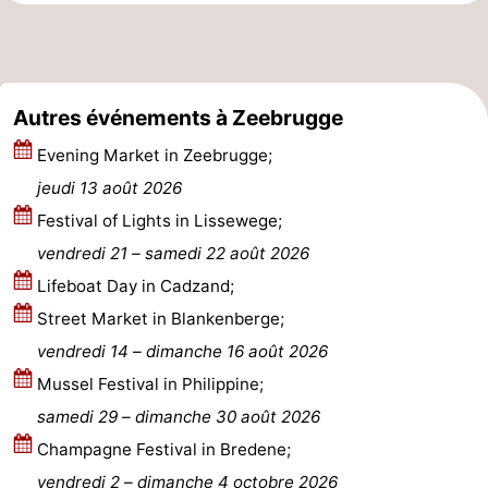
Coq
Bredene
-
Ostende
-
Autres événements à Zeebrugge
Middelkerke
-
Evening Market in Zeebrugge;
Westende
Météo
jeudi 13 août 2026
Festival of Lights in Lissewege;
Contact
vendredi 21
–
samedi 22 août 2026
Lifeboat Day in Cadzand;
Street Market in Blankenberge;
vendredi 14
–
dimanche 16 août 2026
Mussel Festival in Philippine;
samedi 29
–
dimanche 30 août 2026
Champagne Festival in Bredene;
vendredi 2
–
dimanche 4 octobre 2026