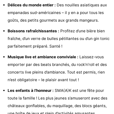
Délices du monde entier :
Des nouilles asiatiques aux
-
empanadas sud-américaines – il y en a pour tous les
Croisières
-
goûts, des petits gourmets aux grands mangeurs.
Fermes
-
Boissons rafraîchissantes :
Profitez d’une bière bien
fraîche, d’un verre de bulles pétillantes ou d’un gin tonic
Terrains
-
parfaitement préparé. Santé !
de
Aires
-
Musique live et ambiance conviviale :
Laissez-vous
jeux
de
Bowling
-
emporter par des beats branchés, du rock’n’roll et des
concerts live pleins d’ambiance. Tout est permis, rien
jeux
Parcours
Centres
n’est obligatoire – le plaisir avant tout !
intérieures
de
de
Villages
Les enfants à l’honneur :
SMA(A)K est une fête pour
toute la famille ! Les plus jeunes s’amuseront avec des
mini-
bien-
&
Nature
châteaux gonflables, du maquillage, des blocs géants,
golf
être
villes
Sports
une boîte de jeux et plein d’activités amusantes.