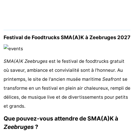
-
Beachside
Hôtels
Last
Festival de Foodtrucks SMA(A)K à Zeebruges 2027
minutes
Plages
SMA(A)K Zeebruges
Voir
est le festival de foodtrucks gratuit
où saveur, ambiance et convivialité sont à l'honneur. Au
et
Lieux
printemps, le site de l'ancien musée maritime
Seafront
se
transforme en un festival en plein air chaleureux, rempli de
faire
d'intérêt
-
délices, de musique live et de divertissements pour petits
Musées
-
et grands.
Monuments
-
Que pouvez-vous attendre de SMA(A)K à
Zeebruges
?
Moulins
Attractions