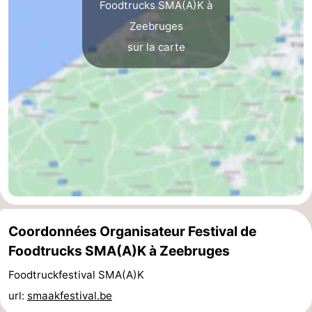
Foodtrucks SMA(A)K à
Het
Occidentale
-
Zeebruges
sur la carte
Zwin
Bruges
-
Gand
-
Ypres
La
côte
-
Nature
-
Het
Knokke-
-
Coordonnées Organisateur Festival de
Zwin
Heist
Blankenberge
-
Foodtrucks SMA(A)K à Zeebruges
Wenduine
-
Foodtruckfestival SMA(A)K
url:
smaakfestival.be
Le
-