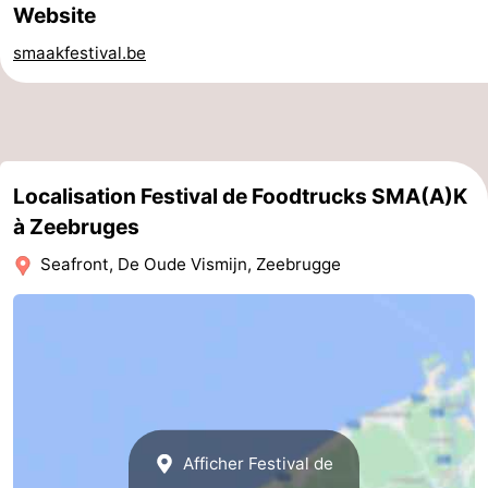
Website
Stationnement
-
smaakfestival.be
Tram
Croisière
du
terminal
Adresses
littoral
Médicales
Région
Localisation Festival de Foodtrucks SMA(A)K
à Zeebruges
Zeeuws-
Seafront, De Oude Vismijn, Zeebrugge
Vlaanderen
-
Nieuwvliet
-
Sluis
-
Cadzand
-
Afficher Festival de
Nature
Flandre-