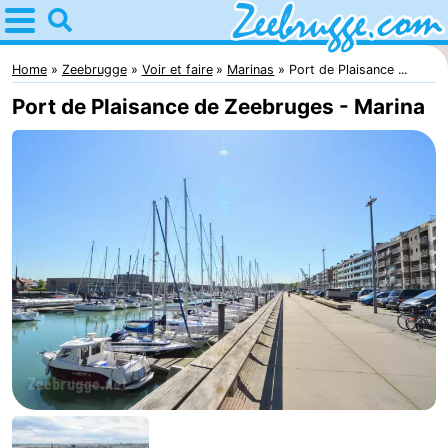
Home
Zeebrugge
Home
Zeebrugge
Voir et faire
Marinas
Port de Plaisance ...
Port de Plaisance de Zeebruges - Marina
Astuces
Avec
les
Passer
enfants
la
Appartements
nuit
-
Holiday
-
Suites
Seaside
Chambre
Zeebrugge
Blankenberge
d'hôtes
Chaumières