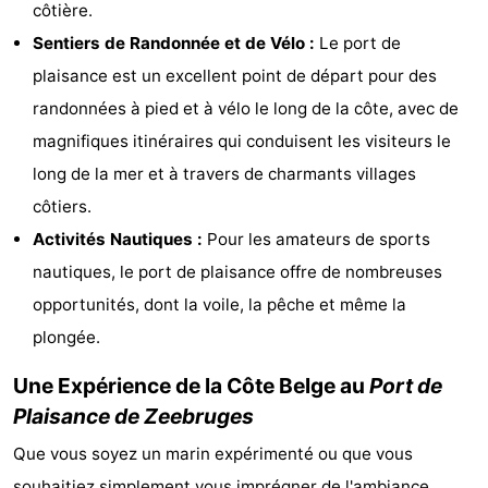
côtière.
-
Sentiers de Randonnée et de Vélo :
Le port de
plaisance est un excellent point de départ pour des
Croisières
-
randonnées à pied et à vélo le long de la côte, avec de
Fermes
-
magnifiques itinéraires qui conduisent les visiteurs le
long de la mer et à travers de charmants villages
Terrains
-
côtiers.
de
Aires
-
Activités Nautiques :
Pour les amateurs de sports
nautiques, le port de plaisance offre de nombreuses
jeux
de
Bowling
-
opportunités, dont la voile, la pêche et même la
jeux
Parcours
Centres
plongée.
intérieures
de
de
Villages
Une Expérience de la Côte Belge au
Port de
Plaisance de Zeebruges
mini-
bien-
&
Nature
Que vous soyez un marin expérimenté ou que vous
golf
être
villes
Sports
souhaitiez simplement vous imprégner de l'ambiance