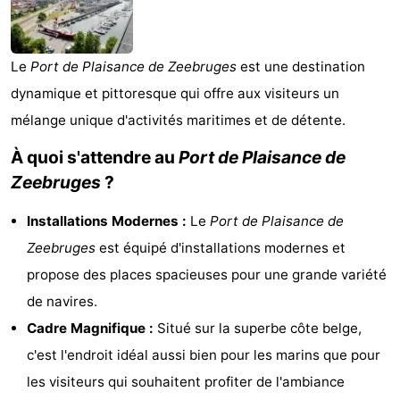
-
Beachside
Hôtels
Le
Port de Plaisance de Zeebruges
est une destination
dynamique et pittoresque qui offre aux visiteurs un
Last
mélange unique d'activités maritimes et de détente.
minutes
Plages
À quoi s'attendre au
Port de Plaisance de
Zeebruges
?
Voir
Installations Modernes :
Le
Port de Plaisance de
et
Lieux
Zeebruges
est équipé d'installations modernes et
faire
d'intérêt
-
propose des places spacieuses pour une grande variété
de navires.
Musées
-
Cadre Magnifique :
Situé sur la superbe côte belge,
Monuments
-
c'est l'endroit idéal aussi bien pour les marins que pour
les visiteurs qui souhaitent profiter de l'ambiance
Moulins
Attractions