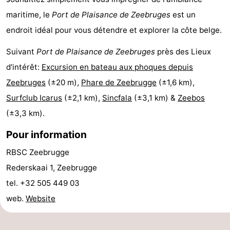
-
maritime, le
Port de Plaisance de Zeebruges
est un
endroit idéal pour vous détendre et explorer la côte belge.
Piscines
-
Suivant
Port de Plaisance de Zeebruges
près des Lieux
Équitation
-
d'intérêt:
Excursion en bateau aux phoques depuis
Zeebruges
(±20 m),
Phare de Zeebrugge
(±1,6 km),
Terrains
-
Surfclub Icarus
(±2,1 km),
Sincfala
(±3,1 km) &
Zeebos
de
Surfen
Boire
(±3,3 km).
golf
et
Événements
Pour information
RBSC Zeebrugge
manger
Pratiques
Rederskaai 1, Zeebrugge
Forum
tel. +32 505 449 03
web.
Website
Route
-