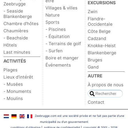
être
EXCURSIONS
Zeebrugge
Villages & villes
- Seaside
Zwin
Nature
Blankenberge
Flandre-
Sports
Chambre d'hôtes
Occidentale
- Piscines
Chaumières
Côte Belge
- Équitation
- Beachside
Cadzand
- Terrains de golf
Hôtels
Knokke-Heist
- Surfen
Last minutes
Blankenberge
Boire et manger
Bruges
ACTIVITÉS
Événements
Gand
Plages
AUTRE
Lieux d'intérêt
- Musées
À propos de nous
- Monuments
- Moulins
Contact
Zeebrugge.com est une société privée et ne fait pas partie d'une
municipalité ou d'un gouvernement
conditions d‘utilisation
|
politique de confidentialité
|
copyright © 2001 - 2026