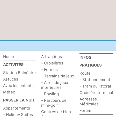
Coq
Bredene
-
Ostende
-
Middelkerke
-
Westende
Météo
Contact
Home
Attractions
INFOS
- Croisières
ACTIVITÉS
PRATIQUES
- Fermes
Station Balnéaire
Route
- Terrains de jeux
Astuces
- Stationnement
- Aires de jeux
Avec les enfants
- Tram du littoral
intérieures
Météo
Croisière terminal
- Bowling
Adresses
PASSER LA NUIT
- Parcours de
Médicales
mini-golf
Appartements
Forum
Centres de bien-
- Holiday Suites