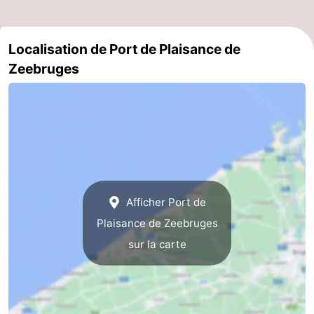
Stationnement
-
Localisation de Port de Plaisance de
Tram
Croisière
Zeebruges
du
terminal
Adresses
littoral
Médicales
Région
Zeeuws-
Vlaanderen
-
Afficher Port de
Nieuwvliet
-
Plaisance de Zeebruges
Sluis
-
sur la carte
Cadzand
-
Nature
Flandre-