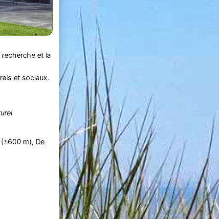
 recherche et la
els et sociaux.
urel
(±600 m),
De