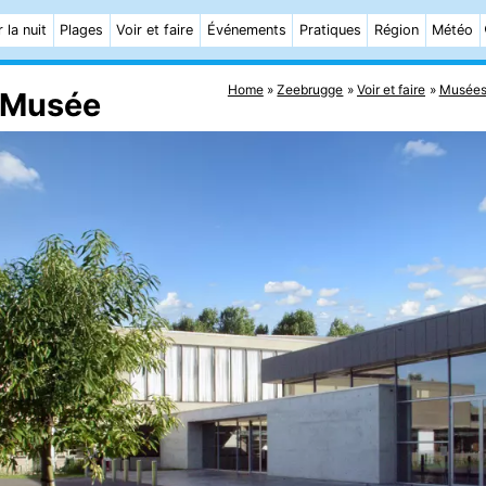
 la nuit
Plages
Voir et faire
Événements
Pratiques
Région
Météo
Home
Zeebrugge
Voir et faire
Musée
- Musée