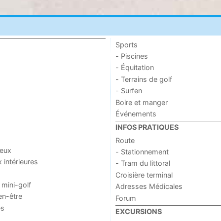
Sports
- Piscines
- Équitation
- Terrains de golf
- Surfen
Boire et manger
Événements
INFOS PRATIQUES
Route
jeux
- Stationnement
x intérieures
- Tram du littoral
Croisière terminal
 mini-golf
Adresses Médicales
en-être
Forum
es
EXCURSIONS