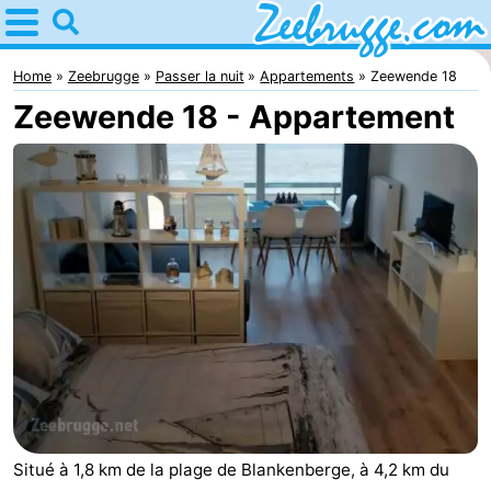
Home
Zeebrugge
Home
Zeebrugge
Passer la nuit
Appartements
Zeewende 18
Zeewende 18 - Appartement
Astuces
Avec
les
Passer
enfants
la
Appartements
nuit
-
Holiday
-
Suites
Seaside
Chambre
Zeebrugge
Blankenberge
d'hôtes
Chaumières
Situé à 1,8 km de la plage de Blankenberge, à 4,2 km du