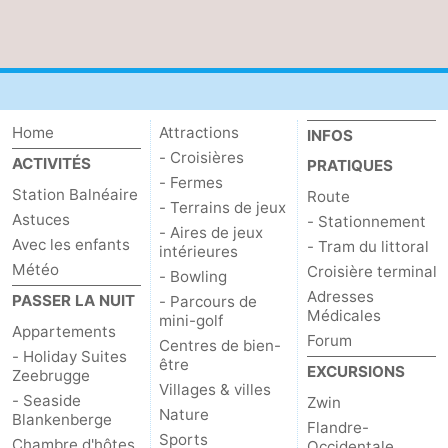
Home
Attractions
INFOS
- Croisières
ACTIVITÉS
PRATIQUES
- Fermes
Station Balnéaire
Route
- Terrains de jeux
Astuces
- Stationnement
- Aires de jeux
Avec les enfants
- Tram du littoral
intérieures
Météo
Croisière terminal
- Bowling
Adresses
PASSER LA NUIT
- Parcours de
Médicales
mini-golf
Appartements
Forum
Centres de bien-
- Holiday Suites
être
EXCURSIONS
Zeebrugge
Villages & villes
- Seaside
Zwin
Nature
Blankenberge
Flandre-
Sports
Chambre d'hôtes
Occidentale