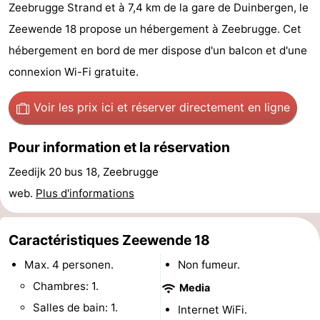
Zeebrugge Strand et à 7,4 km de la gare de Duinbergen, le
-
Zeewende 18 propose un hébergement à Zeebrugge. Cet
Beachside
Hôtels
hébergement en bord de mer dispose d'un balcon et d'une
connexion Wi-Fi gratuite.
Last
Voir les prix ici
et réserver directement en ligne
minutes
Plages
Pour information et la réservation
Voir
Zeedijk 20 bus 18, Zeebrugge
et
Lieux
web.
Plus d'informations
faire
d'intérêt
-
Caractéristiques Zeewende 18
Musées
-
Max. 4 personen.
Non fumeur.
Monuments
-
Chambres: 1.
Media
Moulins
Attractions
Salles de bain: 1.
Internet WiFi.