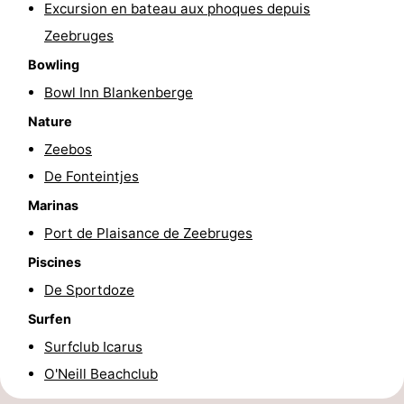
Excursion en bateau aux phoques depuis
-
Zeebruges
Bowling
Piscines
-
Bowl Inn Blankenberge
Équitation
-
Nature
Terrains
-
Zeebos
De Fonteintjes
de
Surfen
Boire
Marinas
golf
et
Événements
Port de Plaisance de Zeebruges
Piscines
manger
Pratiques
De Sportdoze
Forum
Surfen
Surfclub Icarus
Route
O'Neill Beachclub
-