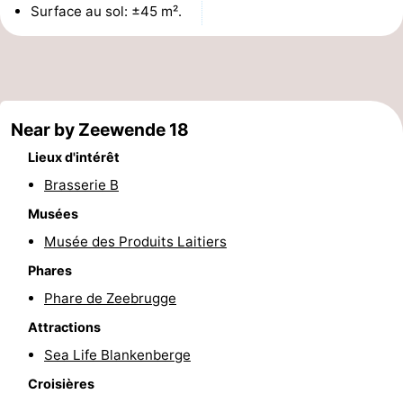
Surface au sol: ±45 m².
-
Croisières
-
Fermes
-
Near by Zeewende 18
Terrains
-
Lieux d'intérêt
Brasserie B
de
Aires
-
Musées
jeux
de
Bowling
-
Musée des Produits Laitiers
jeux
Parcours
Centres
Phares
Phare de Zeebrugge
intérieures
de
de
Villages
Attractions
mini-
bien-
&
Nature
Sea Life Blankenberge
Croisières
golf
être
villes
Sports