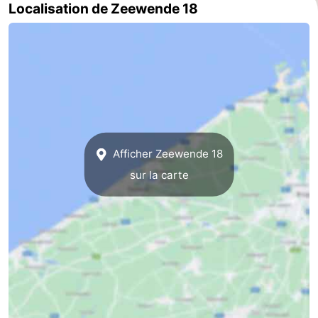
Localisation de Zeewende 18
Het
Occidentale
-
Zwin
Bruges
-
Gand
-
Ypres
La
côte
-
Afficher Zeewende 18
sur la carte
Nature
-
Het
Knokke-
-
Zwin
Heist
Blankenberge
-
Wenduine
-
Le
-