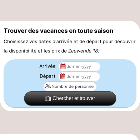
Stationnement
-
Tram
Croisière
Trouver des vacances en toute saison
du
terminal
Adresses
Choisissez vos dates d'arrivée et de départ pour découvrir
la disponibilité et les prix de
Zeewende 18
.
littoral
Médicales
Région
Zeeuws-
Arrivée
Départ
Vlaanderen
-
Nieuwvliet
-
Chercher et trouver
Sluis
-
Cadzand
-
Nature
Flandre-